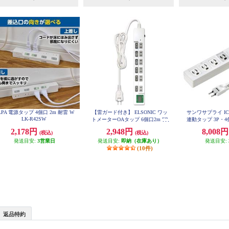
LPA 電源タップ 4個口 2m 耐雷 W
【雷ガード付き】 ELSONIC ワッ
サンワサプライ I
LK-R42SW
トメーターOAタップ 6個口2m EP
連動タップ 3P・4個
TC26SWM
E34M
2,178円
2,948円
8,008
(税込)
(税込)
発送目安:
3営業日
発送目安:
即納（在庫あり）
発送目安:
(10件)
返品特約