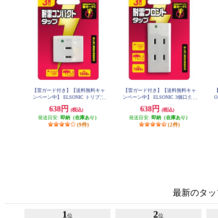
【雷ガード付き】【送料無料キャ
【雷ガード付き】【送料無料キャ
ンペーン中】 ELSONIC トリプル
ンペーン中】 ELSONIC 3個口タッ
O
タップ ホワイト EP-TTK03WH
プ ホワイト EP-STK03WH
638円
638円
(税込)
(税込)
発送目安:
即納（在庫あり）
発送目安:
即納（在庫あり）
(9件)
(2件)
最新のタッ
1
2
位
位