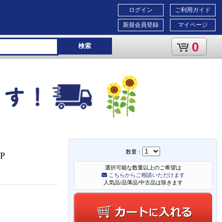
ログイン
ご利用ガイド
新規会員登録
マイページ
0
検索
数量：
KP
選択可能な数量以上のご希望は
こちらからご相談いただけます
人気品/品薄品/中古品は除きます