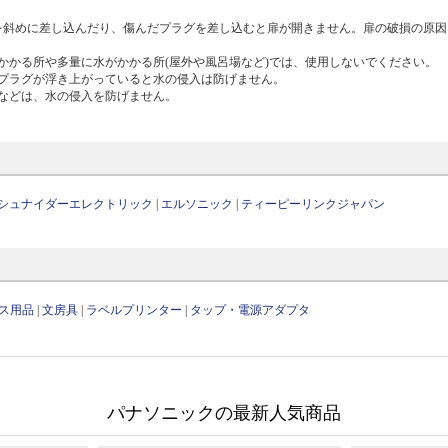
を斜めに差し込んだり、傷んだプラグを差し込むと扉が開きません。扉の破損の原因
かかる所や多量に水がかかる所(屋外や風呂場など)では、使用しないでください。
プラグが浮き上がっていると水の侵入は防げません。
などは、水の侵入を防げません。
シュナイダーエレクトリック
|
エルソニック
|
ティーピーリンクジャパン
ス用品
|
文房具
|
ラベルプリンター
|
タップ・電源アダプタ
パナソニックの最新人気商品