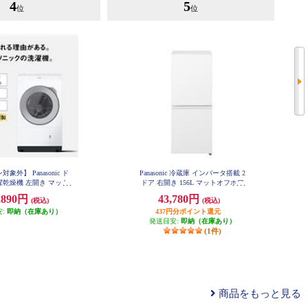
4
5
位
位
象外】 Panasonic ド
Panasonic 冷蔵庫 インバータ搭載 2
乾燥機 左開き マット
ドア 右開き 156L マットオフホワ
★大型配送対象商品 NA-
イト NR-B16C3-W
,890円
43,780円
(税込)
(税込)
LX113EL-W
安:
即納（在庫あり）
437円分ポイント還元
発送目安:
即納（在庫あり）
(1件)
商品をもっと見る