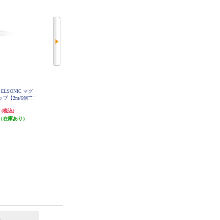
LSONIC マグ
【雷ガード付き】 ELSONIC 充電
Panasonic OAタップ ザ・タップX
プ【2m/6個口/
端子・マグネット付き回転タップ
【3コ口/1m】 WHA2513WKP
PTC26RO
【2m/4個口/USB-A/USB-C/ホワイ
円
2,728円
896円
(税込)
(税込)
(税込)
ト】 EPTC24U2CRO
（在庫あり）
発送目安:
即納（在庫あり）
発送目安:
即納（在庫残りわず
か）
6
7
位
位
位