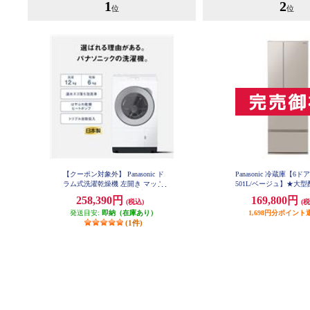
1
2
位
位
【クーポン対象外】 Panasonic ド
Panasonic 冷蔵庫【6ド
ラム式洗濯乾燥機 左開き マット
501L/ベージュ】★大
ホワイト ★大型配送対象商品 NA-
品 NR-F50EX1
258,390円
169,800円
(税込)
(税
LX127EL-W
発送目安:
即納（在庫あり）
1,698円分ポイント
(1件)