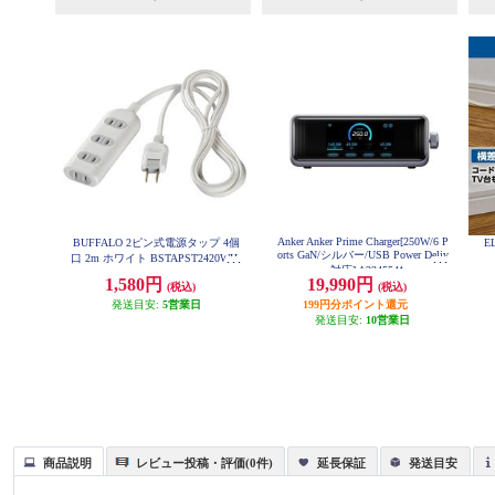
Anker Anker Prime Charger[250W/6 P
BUFFALO 2ピン式電源タップ 4個
E
orts GaN/シルバー/USB Power Deliv
口 2m ホワイト BSTAPST2420WH
ery対応] A2345541
1,580円
19,990円
(税込)
(税込)
発送目安:
5営業日
199円分ポイント還元
発送目安:
10営業日
商品説明
レビュー投稿・評価(0件)
延長保証
発送目安