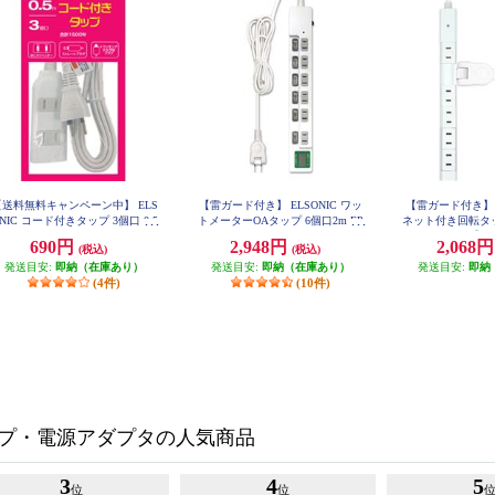
【送料無料キャンペーン中】 ELS
【雷ガード付き】 ELSONIC ワッ
【雷ガード付き】 E
NIC コード付きタップ 3個口 0.5
トメーターOAタップ 6個口2m EP
ネット付き回転タッ
TC26SWM
m ホワイト EPTC053WH
ホワイト】 E
690円
2,948円
2,068
(税込)
(税込)
発送目安:
即納（在庫あり）
発送目安:
即納（在庫あり）
発送目安:
即納
(4件)
(10件)
プ・電源アダプタの人気商品
3
4
5
位
位