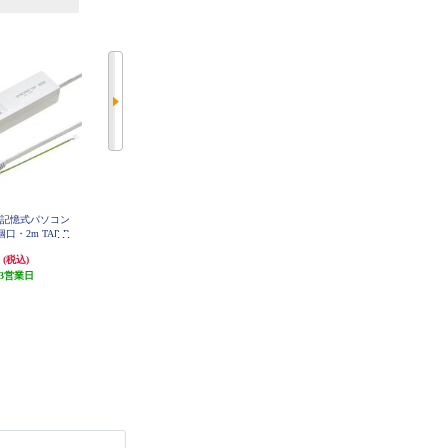
Anker Anker Zolo Charger [70W 4 Po
C記憶式パソコン
Panasonic OAタップ ザ・タップX
rts/ブラック］ A121CN11
口・2m TAP-R
【4コ口/2m】 WHA2524WKP
-2
円
1,181円
6,490円
(税込)
(税込)
(税込)
3営業日
発送目安:
即納（在庫残りわず
64円分ポイント還元
か）
発送目安:
5営業日
(2件)