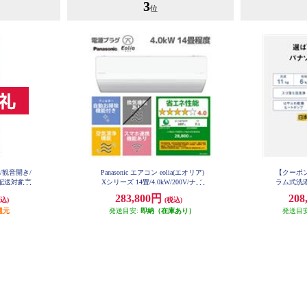
3
位
ア/観音開き/
Panasonic エアコン eolia(エオリア)
【クーポン対
型配送対象商
Xシリーズ 14畳/4.0kW/200V/ナノ
ラム式洗濯
-C
イーX48兆/フィルター自動お掃除
ホワイト 
283,800円
208
込)
(税込)
付/W/2026年度 CS-X406D2-ESET
還元
発送目安:
即納（在庫あり）
発送目