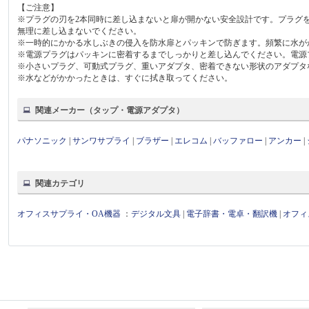
【ご注意】
※プラグの刃を2本同時に差し込まないと扉が開かない安全設計です。プラグ
無理に差し込まないでください。
※一時的にかかる水しぶきの侵入を防水扉とパッキンで防ぎます。頻繁に水が
※電源プラグはパッキンに密着するまでしっかりと差し込んでください。電源
※小さいプラグ、可動式プラグ、重いアダプタ、密着できない形状のアダプタ
※水などがかかったときは、すぐに拭き取ってください。
関連メーカー（タップ・電源アダプタ）
パナソニック
|
サンワサプライ
|
ブラザー
|
エレコム
|
バッファロー
|
アンカー
|
関連カテゴリ
オフィスサプライ・OA機器
：
デジタル文具
|
電子辞書・電卓・翻訳機
|
オフィ