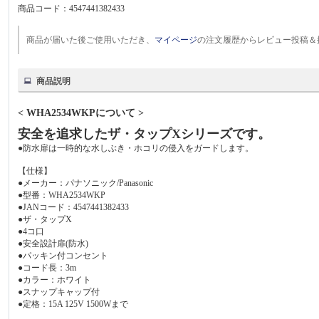
商品コード：
4547441382433
商品が届いた後ご使用いただき、
マイページ
の注文履歴からレビュー投稿＆
商品説明
< WHA2534WKPについて >
安全を追求したザ・タップXシリーズです。
●防水扉は一時的な水しぶき・ホコリの侵入をガードします。
【仕様】
●メーカー：パナソニック/Panasonic
●型番：WHA2534WKP
●JANコード：4547441382433
●ザ・タップX
●4コ口
●安全設計扉(防水)
●パッキン付コンセント
●コード長：3m
●カラー：ホワイト
●スナップキャップ付
●定格：15A 125V 1500Wまで