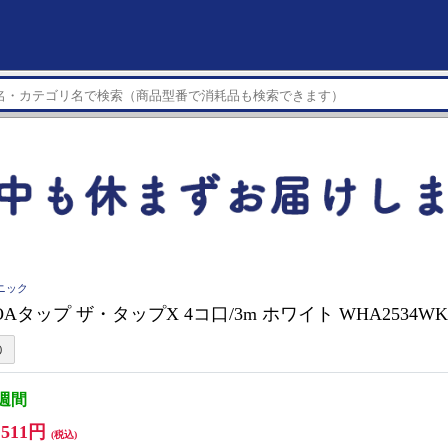
ソニック
ic OAタップ ザ・タップX 4コ口/3m ホワイト WHA2534W
3週間
,511円
(税込)