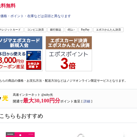
送料無料
価格・ポイント・在庫などは店頭と異なります
クレジットカード
コンビニ決済
銀行振込
d払い
PayPay
エポスかんたん決済
ちらの商品の価格・お支払方法・配送方法などはノジマオンライン限定サービスとなります。
高速インターネット @nifty光
最大30,100円分
開通で
ポイント進呈 [
詳細
]
こちらもおすすめ