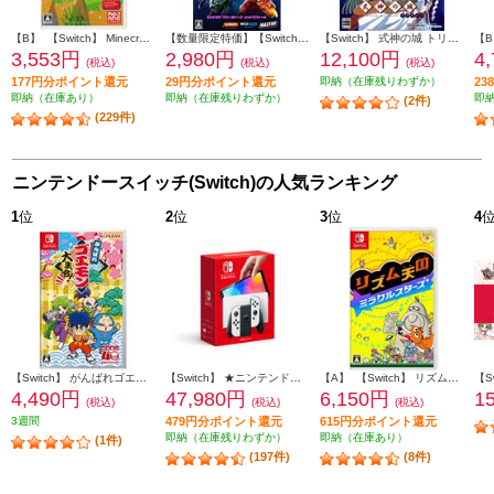
【B】 【Switch】 Minecraft（マインクラフト）
【数量限定特価】【Switch】 エルドラド クリーチャーズ・シャドウフォール
【Switch】 式神の城 トリロジー
3,553円
2,980円
12,100円
4
(税込)
(税込)
(税込)
177円分ポイント還元
29円分ポイント還元
即納（在庫残りわずか）
2
即納（在庫あり）
即納（在庫残りわずか）
即
(2件)
(229件)
ニンテンドースイッチ(Switch)の人気ランキング
1
位
2
位
3
位
4
【Switch】 がんばれゴエモン大集合！
【Switch】 ★ニンテンドースイッチ本体 Nintendo Switch（有機ELモデル） Joy-Con(L)/(R) ホワイト
【A】 【Switch】 リズム天国 ミラクルスターズ
4,490円
47,980円
6,150円
1
(税込)
(税込)
(税込)
3週間
479円分ポイント還元
615円分ポイント還元
即納（在庫残りわずか）
即納（在庫あり）
(1件)
(197件)
(8件)