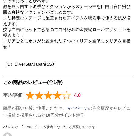
引っ掛けることが出来、
敵を振り回すド派手なアクションからステージ中を自由自在に飛び
回る爽快なアクションが楽しめます。
また特定のステージに配置されたアイテムを取る事で使える技が増
えます。
技は自由にセットできるので自分好みの金髪縦ロールアクションを
極めよう！
エリアごとにボスが配置された７つのエリアを踏破しクリアを目指
せ！
（C）SilverStarJapan(SSJ)
この商品のレビュー(全1件)
平均評価
4.0
商品が届いた後ご使用いただき、
マイページ
の注文履歴からレビュ
ー投稿＆採用されると
10円分ポイント
進呈
2人の方が、｢このレビューが参考になった｣と投票しています。