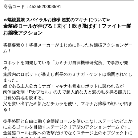
商品コード：4535520003591
≪螺旋麗嬢 スパイラルお嬢様 超髪のマキナ について≫
金髪縦ロールが伸びる！刺す！吹き飛ばす！ファイト一髪
お嬢様アクション
将棋要素０！将棋メーカーがまじめに作ったお嬢様アクションゲー
ム！
ロボットを開発している「カミナガ自律機械研究所」で事故が発
生。
施設内のロボットが暴走し所長のカミナガ・ケントは幽閉されてし
まった。
娘である主人公カミナガ・マキナも暴走ロボットに襲われるが
肉体強化剤「Pカプセル」の力で超人的な力と髪の毛を操る能力に
目覚め窮地を脱する。
父を救い出すため新たなチカラを使い、マキナお嬢様の戦いが始ま
る！
徒手格闘と自由に動く金髪縦ロールを使いこなしステージのどこか
にあるゴールを目指すステージクリア型のアクションゲームです。
金髪縦ロールは敵への攻撃だけでなくステージ上のオブジェクトに