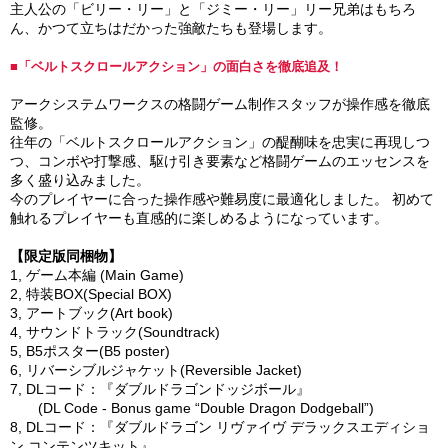
主人公の「ビリー・リー」と「ジミー・リー」リー兄弟はもちろ
ん、かつて立ちはだかった強敵たちも登場します。
■「ベルトスクロールアクション」の面白さを徹底追及！
アークシステムワークスの格闘ゲーム制作スタッフが操作感を徹底
監修。
往年の「ベルトスクロールアクション」の醍醐味を忠実に再現しつ
つ、コンボや打撃感、駆け引き要素など格闘ゲームのエッセンスを
多く盛り込みました。
今のプレイヤーに合った操作感や難易度に最適化しました。 初めて
触れるプレイヤーも直感的に楽しめるようになっています。
【限定版同梱物】
1, ゲーム本編 (Main Game)
2, 特装BOX(Special BOX)
3, アートブック(Art book)
4, サウンドトラック(Soundtrack)
5, B5ポスター(B5 poster)
6, リバーシブルジャケット(Reversible Jacket)
7, DLコード：『ダブルドラゴンドッジボール』
(DL Code - Bonus game “Double Dragon Dodgeball”)
8, DLコード：『ダブルドラゴン リヴァイヴ デラックスエディショ
ン コンテンツキット』