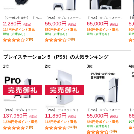
【クーポン対象外】 【PS5】 スティックモジュール（DualSense Edge ワイヤレスコントローラー用）
【PS5】 ☆プレイステーション5本体 デジタル・エディション 日本語専用 Console Language: Japanese only
【PS5】 ☆プレイステーション5本体 デジタル・エディション 日本語専用 DualSense ワイヤレスコントローラー ダブルパック
2,280円
55,000円
65,000円
5
(税込)
(税込)
(税込)
114円分ポイント還元
550円分ポイント還元
650円分ポイント還元
5
即納（在庫あり）
即納（在庫あり）
即納（在庫あり）
即
(7件)
(3件)
プレイステーション５（PS5）の人気ランキング
1
位
2
位
3
位
4
【PS5】 ☆プレイステーション5 Pro本体（N）
【PS5】 ディスクドライブ(Slimモデル用)
【PS5】 ☆プレイステーション5本体 デジタル・エディション 日本語専用 Console Language: Japanese only
137,960円
11,850円
55,000円
6
(税込)
(税込)
(税込)
1,379円分ポイント還元
118円分ポイント還元
550円分ポイント還元
10
即納（在庫あり）
(1件)
(67件)
(3件)