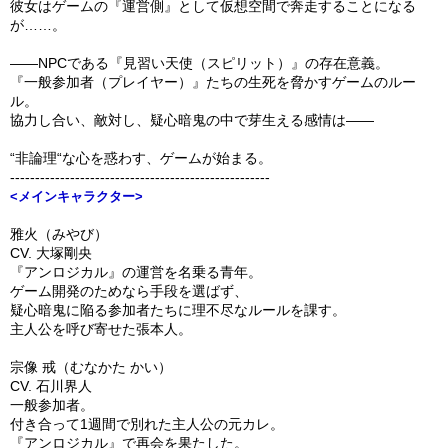
彼女はゲームの『運営側』として仮想空間で奔走することになる
が……。
――NPCである『見習い天使（スピリット）』の存在意義。
『一般参加者（プレイヤー）』たちの生死を脅かすゲームのルー
ル。
協力し合い、敵対し、疑心暗鬼の中で芽生える感情は――
“非論理“な心を惑わす、ゲームが始まる。
----------------------------------------------------
<メインキャラクター>
雅火（みやび）
CV. 大塚剛央
『アンロジカル』の運営を名乗る青年。
ゲーム開発のためなら手段を選ばず、
疑心暗鬼に陥る参加者たちに理不尽なルールを課す。
主人公を呼び寄せた張本人。
宗像 戒（むなかた かい）
CV. 石川界人
一般参加者。
付き合って1週間で別れた主人公の元カレ。
『アンロジカル』で再会を果たした。