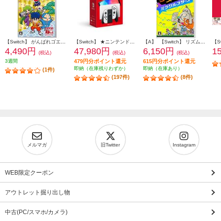
【Switch】 がんばれゴエモン大集合！
【Switch】 ★ニンテンドースイッチ本体 Nintendo Switch（有機ELモデル） Joy-Con(L)/(R) ホワイト
【A】 【Switch】 リズム天国 ミラクルスターズ
4,490円
47,980円
6,150円
1
(税込)
(税込)
(税込)
3週間
479円分ポイント還元
615円分ポイント還元
即納（在庫残りわずか）
即納（在庫あり）
(1件)
(197件)
(8件)
メルマガ
旧Twitter
Instagram
WEB限定クーポン
アウトレット掘り出し物
中古(PC/スマホ/カメラ)