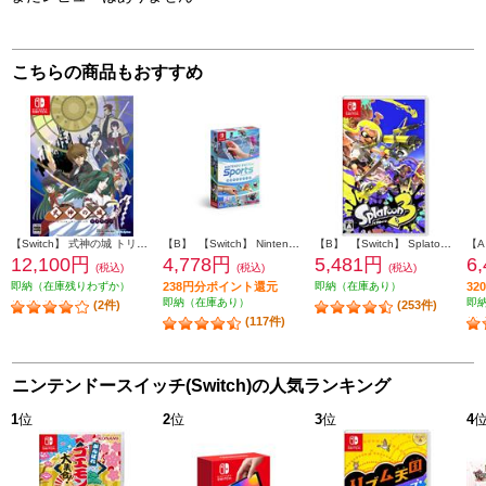
こちらの商品もおすすめ
【Switch】 式神の城 トリロジー
【B】 【Switch】 Nintendo Switch Sports（ニンテンドー スイッチ スポーツ）
【B】 【Switch】 Splatoon 3（スプラトゥーン3）
12,100円
4,778円
5,481円
6
(税込)
(税込)
(税込)
即納（在庫残りわずか）
238円分ポイント還元
即納（在庫あり）
3
即納（在庫あり）
即
(2件)
(253件)
(117件)
ニンテンドースイッチ(Switch)の人気ランキング
1
位
2
位
3
位
4