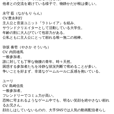
他者との交流を避けている様子で、物静かだが根は優しい。
永守 藍（ながもり らん）
CV.豊永利行
主人公と音楽ユニット『ラトレイア』を組み、
サウンドクリエイターとして活動している大学生。
年齢の割に大人びていて包容力がある。
公私ともに主人公にとって頼れる唯一無二の相棒。
弥坂 奏壱（やさか そういち）
CV. 内田雄馬
一般参加者。
誰に対しても丁寧な物腰の青年。時々天然。
困惑する参加者たちを冷静な状況判断で宥めることが多い。
争いごとを好まず、非道なゲームルールに反感を抱いている。
ユーリ
CV. 島崎信長
一般参加者。
フレンドリーでコミュ力が高い。
恐怖に苛まれるようなゲーム中でも、明るい笑顔を絶やさない頼れ
るお兄さん。
顔出しはしていないものの、大手SNSでは人気の動画配信者らし