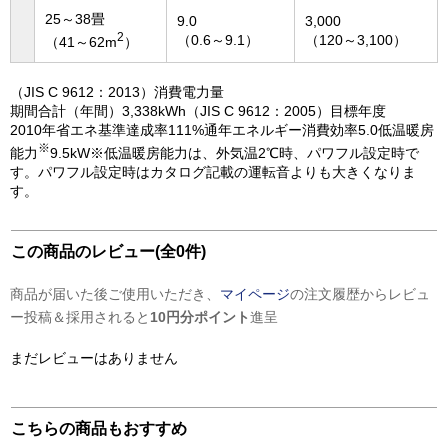
25～38畳
9.0
3,000
2
（0.6～9.1）
（120～3,100）
（41～62m
）
（JIS C 9612：2013）消費電力量
期間合計（年間）3,338kWh（JIS C 9612：2005）目標年度
2010年省エネ基準達成率111%通年エネルギー消費効率5.0低温暖房
※
能力
9.5kW※低温暖房能力は、外気温2℃時、パワフル設定時で
す。パワフル設定時はカタログ記載の運転音よりも大きくなりま
す。
この商品のレビュー(全0件)
商品が届いた後ご使用いただき、
マイページ
の注文履歴からレビュ
ー投稿＆採用されると
10円分ポイント
進呈
まだレビューはありません
こちらの商品もおすすめ