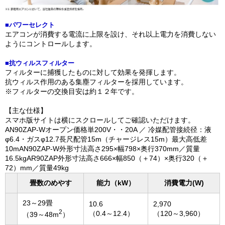
■パワーセレクト
エアコンが消費する電流に上限を設け、それ以上電力を消費しない
ようにコントロールします。
■抗ウィルスフィルター
フィルターに捕獲したものに対して効果を発揮します。
抗ウィルス作用のある集塵フィルターを採用しています。
※フィルターの交換目安は約１２年です。
【主な仕様】
スマホ版サイトは横にスクロールしてご確認いただけます。
AN90ZAP-Wオープン価格単200V・・20A ／ 冷媒配管接続径：液
φ6.4・ガスφ12.7長尺配管15m（チャージレス15m）最大高低差
10mAN90ZAP-W外形寸法高さ295×幅798×奥行370mm／質量
16.5kgAR90ZAP外形寸法高さ666×幅850（＋74）×奥行320（＋
72）mm／質量49kg
畳数のめやす
能力（kW）
消費電力(W)
23～29畳
10.6
2,970
2
（0.4～12.4）
（120～3,960）
（39～48m
）