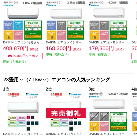
DAIKIN エアコン[うるさらX][Rシリーズ] 【23畳用 /7.1kw /200V /換気・加湿 /フィルター自動お掃除 /2026年モデル】★大型配送対象商品 AN716ARP-W-ESET
DAIKIN エアコン Cシリーズ 6畳用 2.2kw 100V 高さ25cm フィルター自動お掃除 2026年モデル AN226ACS-W-ESET
DAIKIN エアコン Eシリーズ 14畳用 4.0kw 200V 高さ25cm 2026年モデル AN406AEP-W-ESET
408,870円
168,300円
179,300円
3
(税込)
(税込)
(税込)
即納（在庫あり）
即納（在庫あり）
30,000円クーポン
即納（在庫あり）
2週
23畳用～（7.1kw～）エアコンの人気ランキング
1
位
2
位
3
位
4
DAIKIN エアコン[うるさらX］[Rシリーズ]【29畳用/9.0kw/200V/換気・加湿/フィルター自動お掃除/2025年モデル】★大型配送対象商品 AN905ARP-W-ESET
DAIKIN エアコン[うるさらX］[Rシリーズ]【23畳用/7.1kw/200V/換気・加湿/フィルター自動お掃除/2025年モデル】★大型配送対象商品 AN715ARP-W-ESET
DAIKIN エアコン Eシリーズ 18畳用 5.6kw 200V 高さ25cm 2026年モデル AN566AEP-W-ESET