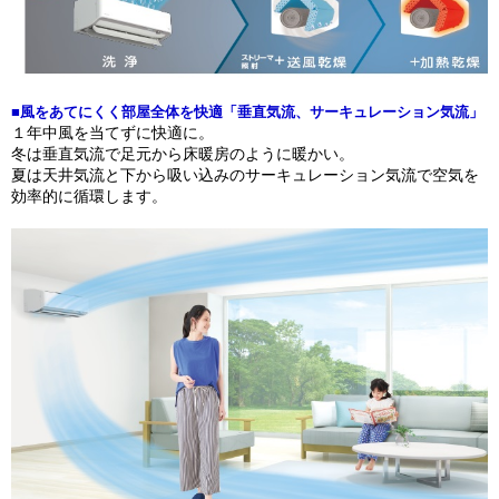
■風をあてにくく部屋全体を快適「垂直気流、サーキュレーション気流」
１年中風を当てずに快適に。
冬は垂直気流で足元から床暖房のように暖かい。
夏は天井気流と下から吸い込みのサーキュレーション気流で空気を
効率的に循環します。