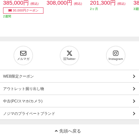
385,000円
308,000円
201,300円
3
(税込)
(税込)
(税込)
2ヶ月
3週
30,000円クーポン
2週間
メルマガ
旧Twitter
Instagram
WEB限定クーポン
アウトレット掘り出し物
中古(PC/スマホ/カメラ)
ノジマのプライベートブランド
先頭へ戻る