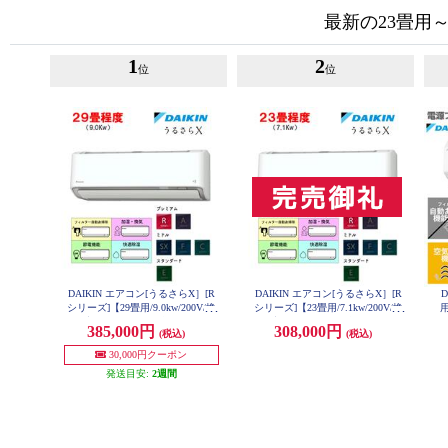
最新の23畳用～
1
2
位
位
DAIKIN エアコン[うるさらX］[R
DAIKIN エアコン[うるさらX］[R
D
シリーズ]【29畳用/9.0kw/200V/換
シリーズ]【23畳用/7.1kw/200V/換
用
気・加湿/フィルター自動お掃除/2
気・加湿/フィルター自動お掃除/2
385,000円
308,000円
(税込)
(税込)
025年モデル】★大型配送対象商品
025年モデル】★大型配送対象商品
AN905ARP-W-ESET
AN715ARP-W-ESET
30,000円クーポン
発送目安:
2週間