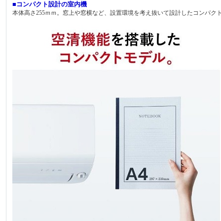
■コンパクト設計の室内機
本体高さ255ｍｍ。窓上や窓横など、設置環境を考え抜いて設計したコンパ