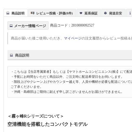
商品説明
レビュー投稿・評価(0件)
延長保証
発送目安
商品コード：
2810000092527
メーカー情報ページ
商品が届いた後ご使用いただき、
マイページ
の注文履歴からレビュー投稿＆
商品説明
・こちらは【当店専属業者】もしくは【ヤマトホームコンビニエンス(株)】にて配
・手配にお時間をいただく商品以外、ご注文時に配送希望日をお伺いします。
・階段上げやクレーン上げやカウンター越え等、人員や機材が必要な配送について
ご了承くださいませ。
・沖縄・島嶼部はご期待に副えず申し訳ございませんがお届けができません。
＜霧ヶ峰Rシリーズについて＞
空清機能を搭載したコンパクトモデル