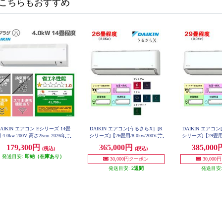
こちらもおすすめ
AIKIN エアコン Eシリーズ 14畳
DAIKIN エアコン[うるさらX］[R
DAIKIN エアコ
 4.0kw 200V 高さ25cm 2026年モ
シリーズ]【26畳用/8.0kw/200V/換
シリーズ]【29畳用/9
デル AN406AEP-W-ESET
気・加湿/フィルター自動お掃除/2
気・加湿/フィルタ
179,300円
365,000円
385,00
(税込)
(税込)
025年モデル】★大型配送対象商品
025年モデル】★
AN805ARP-W-ESET
AN905ARP
発送目安:
即納（在庫あり）
30,000円クーポン
30,00
発送目安:
2週間
発送目安