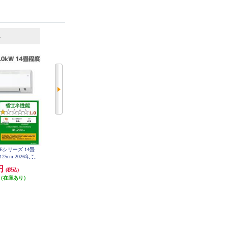
6
7
位
位
位
 Eシリーズ 14畳
DAIKIN エアコン[うるさらX］[R
HITACHI エアコン白くまくん[Eシ
さ25cm 2026年モ
シリーズ]【26畳用/8.0kw/200V/換
リーズ][23畳用/7.1KW/200V/凍結
P-W-ESET
気・加湿/フィルター自動お掃除/2
洗浄] ★大型配送対象商品 RAS-ER
0円
365,000円
287,500円
(税込)
(税込)
(税込)
7126D-W-ESET
025年モデル】★大型配送対象商品
AN805ARP-W-ESET
（在庫あり）
発送目安:
4週間
30,000円クーポン
発送目安:
2週間