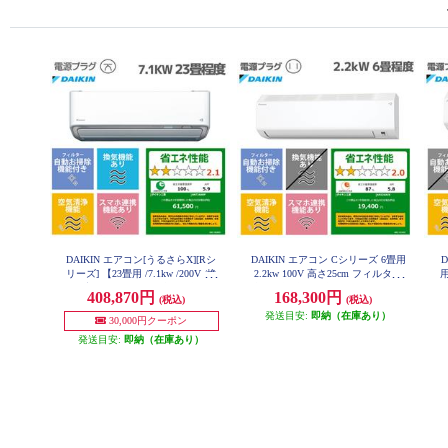
DAIKIN エアコン[うるさらX][Rシ
DAIKIN エアコン Cシリーズ 6畳用
D
リーズ] 【23畳用 /7.1kw /200V /換
2.2kw 100V 高さ25cm フィルター
用
気・加湿 /フィルター自動お掃除 /
自動お掃除 2026年モデル AN226A
408,870円
168,300円
(税込)
(税込)
CS-W-ESET
2026年モデル】★大型配送対象商
品 AN716ARP-W-ESET
発送目安:
即納（在庫あり）
30,000円クーポン
発送目安:
即納（在庫あり）