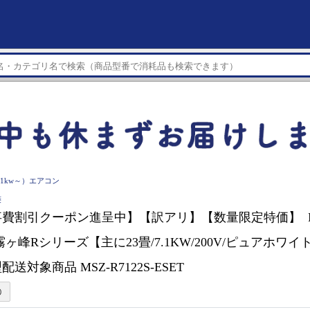
.1kw～）エアコン
菱
費割引クーポン進呈中】【訳アリ】【数量限定特価】 MIT
ヶ峰Rシリーズ【主に23畳/7.1KW/200V/ピュアホワイト
送対象商品 MSZ-R7122S-ESET