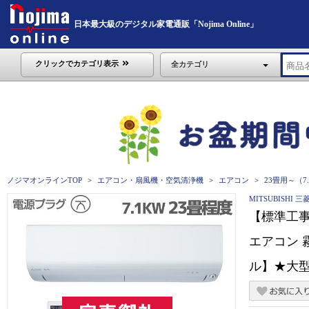
日本最大級のデジタル家電通販「Nojima Online」
クリックでカテゴリ表示
全カテゴリ
ノジマオンラインTOP
エアコン・扇風機・空気清浄機
エアコン
23畳用～（7
MITSUBISHI 三
【標準工事
エアコン 霧
ル】★大型配