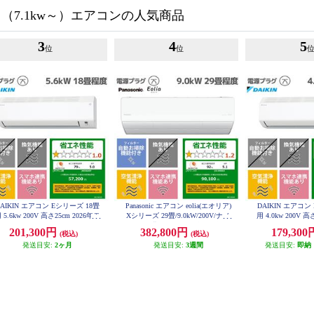
（7.1kw～）エアコンの人気商品
3
4
5
位
位
AIKIN エアコン Eシリーズ 18畳
Panasonic エアコン eolia(エオリア)
DAIKIN エアコン
 5.6kw 200V 高さ25cm 2026年モ
Xシリーズ 29畳/9.0kW/200V/ナノ
用 4.0kw 200V 高
デル AN566AEP-W-ESET
イーX48兆/フィルター自動お掃除
デル AN406AE
201,300円
382,800円
179,30
(税込)
(税込)
付/W/2026年度★大型配送対象商品
CS-X906D2-ESET
発送目安:
2ヶ月
発送目安:
3週間
発送目安:
即納