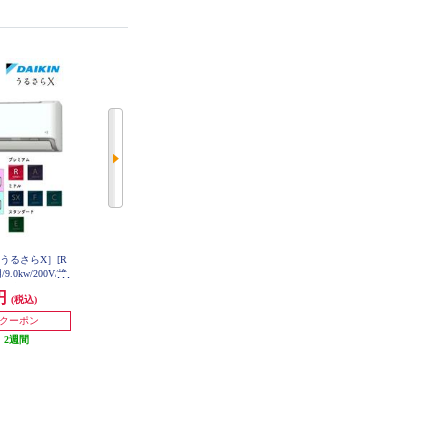
ン[うるさらX］[R
MITSUBISHI ルームエアコン 霧ヶ
Panasonic エアコン eolia(エオリア)
.0kw/200V/換
峰 「Zシリーズ」【主に23畳/7.1K
Xシリーズ 26畳/8.0kW/200V/ナノ
ー自動お掃除/2
W/200V/省エネプレミアムモデル/
イーX48兆/フィルター自動お掃除
0円
396,050円
360,800円
(税込)
(税込)
(税込)
大型配送対象商品
エモコテック搭載/2026年モデル】
付/W/2026年度★大型配送対象商品
-W-ESET
CS-X806D2-ESET
★大型配送対象商品 MSZ-ZW7126
発送目安:
3週間
発送目安:
3週間
0円クーポン
S-W-ESET
:
2週間