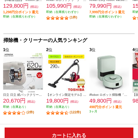
129,800円
105,990円
79,990円
1
(税込)
(税込)
(税込)
1,298円分ポイント還元
即納（在庫残りわずか）
7,999円分ポイント還元
即
即納（在庫残りわずか）
即納（在庫残りわずか）
(1件)
掃除機・クリーナーの人気ランキング
1
位
2
位
3
位
4
日立 日立 紙パッククリーナー掃除機 小型・軽量ボディ2.7kg（本体質量） 強烈パワー６2０Ｗ CV-KP90M-C
【オンライン限定モデル】 TOSHIBA TORNEO mini（トルネオ ミニ ）サイクロン式掃除機【自走式カーボンヘッド/レッド/オンライン限定】 VC-C7-R
iRobot ロボット掃除機「ルンバ」Mini（ミニ） 掃除機＆床拭きロボット + AutoEmpty （プラス オートエンプティ）充電ステーション 若葉 F155460
20,670円
19,800円
49,800円
9
(税込)
(税込)
(税込)
即納（在庫あり）
即納（在庫あり）
498円分ポイント還元
3ヶ月
(2件)
(122件)
カートに入れる