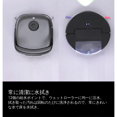
常に清潔に水拭き
12個の給水ポイントで、ウェットローラーに均一に注水。
拭き取った汚れは回転のたびに洗浄されるので、常にきれい
な水で床を水拭き。