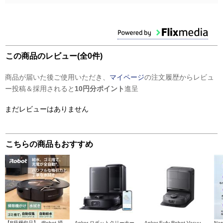
この商品のレビュー(全0件)
商品が届いた後ご使用いただき、
マイページ
の注文履歴からレビュ
ー投稿＆採用されると
10円分ポイント
進呈
まだレビューはありません
こちらの商品もおすすめ
【B級梱包品】 iRobot 掃除機＆床拭きロボット Roomba（ルンバ）combo（コンボ）j9+【2in1/吸引力は最大2倍】 c975860
Anker ロボットクリーナー Eufy Robot Vacuum Omni E25 ブラック T2353511
Anker Eufy Robot Vacuum Omni C28 ブラック T211A510