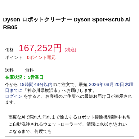
Dyson ロボットクリーナー Dyson Spot+Scrub Ai
RB05
167,252円
価格
(税込)
ポイント
0ポイント還元
送料
無料
在庫状況：
5営業日
今から
19
時間
48
分以内
のご注文で、最短
2026
年
08
月
20
日
木曜
日
までに
「
神奈川県横浜市
」
へお届けします。
ログイン
をすると、お客様のご住所への最短お届け日が表示され
ます。
高度なAiで隠れた汚れまで除去するロボット掃除機/掃除中も常
に自動洗浄されるウェットローラーで、清潔に水拭き/きれい
になるまで、何度でも