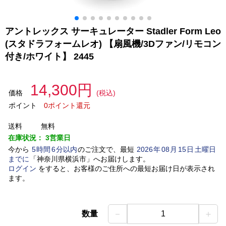
アントレックス サーキュレーター Stadler Form Leo
(スタドラフォームレオ) 【扇風機/3Dファン/リモコン
付き/ホワイト】 2445
14,300円
価格
(税込)
ポイント
0ポイント還元
送料
無料
在庫状況：
3営業日
今から
5
時間
6
分以内
のご注文で、最短
2026
年
08
月
15
日
土曜日
までに
「
神奈川県横浜市
」
へお届けします。
ログイン
をすると、お客様のご住所への最短お届け日が表示され
ます。
－
＋
数量
1