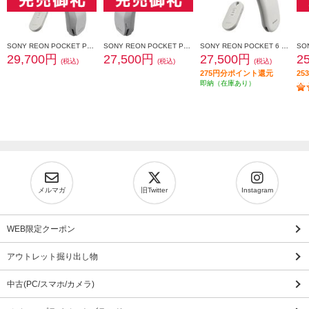
SONY REON POCKET PRO Plus （レオンポケットプロプラス）センシングキット RNPK-P1PT
SONY REON POCKET PRO Plus（レオンポケットプロプラス） RNPK-P1P
SONY REON POCKET 6 （レオンポケット 6）センシングキット RNPK-6T
29,700円
27,500円
27,500円
2
(税込)
(税込)
(税込)
275円分ポイント還元
2
即納（在庫あり）
メルマガ
旧Twitter
Instagram
WEB限定クーポン
アウトレット掘り出し物
中古(PC/スマホ/カメラ)