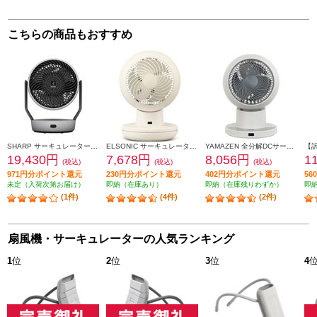
こちらの商品もおすすめ
SHARP サーキュレーター【上下左右首振り/プラズマクラスターNEXT/ライトグレー】 PK-18S03-H
ELSONIC サーキュレーター DC silent DCモーター 適用畳数22畳 静音モデル 手動全分解 アイボリー EI-DCCS15
YAMAZEN 全分解DCサーキュレーター PDシリーズ 20畳 グレージュ RCRP-W015-C
19,430円
7,678円
8,056円
1
(税込)
(税込)
(税込)
971円分ポイント還元
230円分ポイント還元
402円分ポイント還元
5
未定（入荷次第お届け）
即納（在庫あり）
即納（在庫残りわずか）
即
(1件)
(4件)
(2件)
扇風機・サーキュレーターの人気ランキング
1
位
2
位
3
位
4