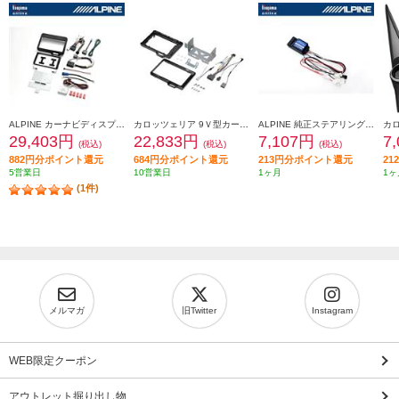
ALPINE カーナビディスプレイオーディオ取付けキット N-BOX(JF5/6系)専用 KTX-XF11-NB-56-NR
カロッツェリア 9Ｖ型カーナビゲーション取付キット KLS-H902D-2
ALPINE 純正ステアリングリモートコントロールキット【フローティングビッグDA専用】 KTX-G601R
29,403円
22,833円
7,107円
7
(税込)
(税込)
(税込)
882円分ポイント還元
684円分ポイント還元
213円分ポイント還元
2
5営業日
10営業日
1ヶ月
1ヶ
(1件)
メルマガ
旧Twitter
Instagram
WEB限定クーポン
アウトレット掘り出し物