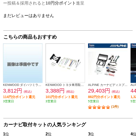
ー投稿＆採用されると
10円分ポイント
進呈
まだレビューはありません
こちらの商品もおすすめ
KENWOOD ダイハツミライース取付金具 UA-D71D
KENWOOD トヨタ車用取付キット UA-Y58D
ALPINE カーナビディスプレイオーディオ取付けキット N-BOX(JF5/6系)専用 KTX-XF11-NB-56-NR
3,812円
3,388円
29,403円
4
(税込)
(税込)
(税込)
114円分ポイント還元
101円分ポイント還元
882円分ポイント還元
1,
3営業日
3営業日
5営業日
5営
(1件)
カーナビ取付キットの人気ランキング
1
位
2
位
3
位
4