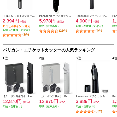
PHILIPS フェイスシェーバー ノーズエチケットカッター NT3650-16
Panasonic ボウズカッター バリカン 防水対応 充電式 白 ER-GS61-W
Panasonic ファーストマルチシェーバー【マルチヘッド切替/ブラック】 ER-GZ50-K
2,394円
5,978円
4,900円
1
(税込)
(税込)
(税込)
119円分ポイント還元
即納（在庫あり）
即納（在庫残りわずか）
即
即納（在庫残りわずか）
(22件)
(4件)
(2件)
バリカン・エチケットカッターの人気ランキング
1
位
2
位
3
位
4
【クーポン対象外】 Panasonic ボディトリマー[充電式/全身/VIO/]ブラック ER-GK9A-K
【クーポン対象外】 Panasonic ボディトリマー[充電式/全身/VIO/]ライトグレー ER-GK9A-H
Panasonic エチケットカッター 【水洗い/毛クズ吸引/日本製刃/ブラック】 ER-GN71-K
12,870円
12,870円
3,889円
1
(税込)
(税込)
(税込)
即納（在庫あり）
即納（在庫あり）
即納（在庫あり）
即
(6件)