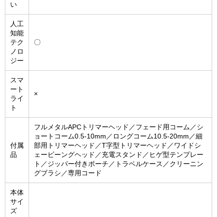
い
人工
知能
テク
〇
ノロ
ジー
スマ
ート
×
ライ
ト
フルメタルAPCトリマーヘッド／フェード用コーム／シ
ョートコーム0.5-10mm／ロングコーム10.5-20mm／細
付属
部用トリマーヘッド／T字型トリマーヘッド／ワイドシ
品
ェービーングヘッド／充電スタンド／ヒゲ型テンプレー
ト／ジッパー付きポーチ／トラベルケース／クリーニン
グブラシ／専用コード
本体
サイ
ズ