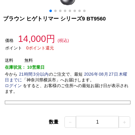
ブラウン ヒゲトリマー シリーズ9 BT9560
14,000円
価格
(税込)
ポイント
0ポイント還元
送料
無料
在庫状況：
10営業日
今から
21
時間
3
分以内
のご注文で、最短
2026
年
08
月
27
日
木曜
日
までに
「
神奈川県横浜市
」
へお届けします。
ログイン
をすると、お客様のご住所への最短お届け日が表示され
ます。
－
＋
数量
1