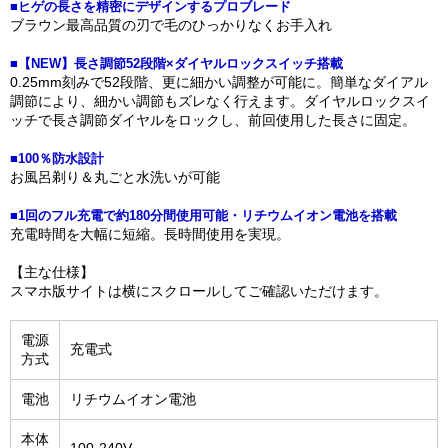
■ヒゲの長さを精密にデザインするプロブレード
ブラウン最高品質の刃で毛のひっかりなくお手入れ
■【NEW】長さ調節52段階×ダイヤルロックスイッチ搭載
0.25mm刻みで52段階、更に細かい調整が可能に。簡単なダイアル
調節により、細かい調節もズレなく行えます。ダイヤルロックスイ
ッチで長さ調節ダイヤルをロックし、前回使用した長さに固定。
■100％防水設計
お風呂剃り＆丸ごと水洗いが可能
■1回のフル充電で約180分間使用可能・リチウムイオン電池を搭載
充電時間を大幅に短縮。長時間使用を実現。
【主な仕様】
スマホ版サイトは横にスクロールしてご確認いただけます。
電源
充電式
方式
電池
リチウムイオン電池
本体