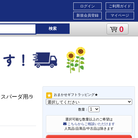
ログイン
ご利用ガイド
新規会員登録
マイページ
0
検索
おまかせギフトラッピング★
スパーダ用/9
数量：
選択可能な数量以上のご希望は
こちらからご相談いただけます
人気品/品薄品/中古品は除きます