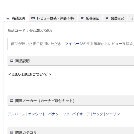
商品説明
レビュー投稿・評価(0件)
延長保証
発送目安
商品コード：
4985285075058
商品が届いた後ご使用いただき、
マイページ
の注文履歴からレビュー投稿＆
商品説明
＜TBX-H013について＞
関連メーカー（カーナビ取付キット）
アルパイン
|
ケンウッド
|
パナソニック
|
パイオニア
|
ヤック
|
ソーリン
関連カテゴリ