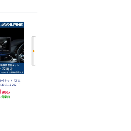
取付キット XF11
日東工業 カナック企画 ハスラ
日東工業 カナック企画 ホンダフ
17.12-2020.1
ー/ワゴンR/パレット/ラパン等ス
ィット3/フィットハイブリット用
11-CX8-KG
ズキ2DIN汎用キット NKK-S71D
取付キット NKK-H83D
円
3,812円
5,929円
(税込)
(税込)
(税込)
5営業日
114円分ポイント還元
177円分ポイント還元
発送目安:
5営業日
発送目安:
5営業日
(4件)