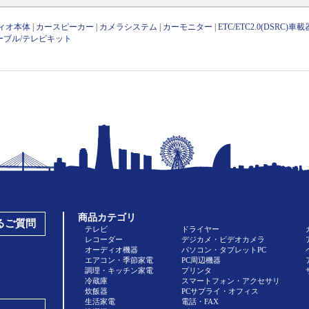
ィオ本体
|
カースピーカー
|
カメラシステム
|
カーモニター
|
ETC/ETC2.0(DSRC)車載
ーブル/テレビキット
商品カテゴリ
あるご質問
テレビ
ドライヤー
レコーダー
デジカメ・ビデオカメラ
オーディオ機器
パソコン・タブレットPC
エアコン・季節家電
PC周辺機器
調理・キッチン家電
プリンタ
冷蔵庫
スマートフォン・アクセサリ
炊飯器
PCサプライ・オフィス
生活家電
電話・FAX