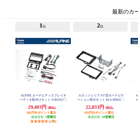
最新のカ
1
2
位
位
ALPINE カーナビディスプレイオ
カロッツェリア 9Ｖ型カーナビゲ
ーディオ取付けキット N-BOX(JF5/
ーション取付キット KLS-H902D-2
6系)専用 KTX-XF11-NB-56-NR
ィ
29,403円
22,833円
(税込)
(税込)
882円分ポイント還元
684円分ポイント還元
発送目安:
5営業日
発送目安:
10営業日
(1件)