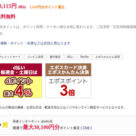
8,115円
(税込)
1,143円分ポイント還元
送料無料
元ポイントは、ポイント利用・クーポン値引き時に変わります。ご注文時「注文内容確認
す。
価格・ポイント・在庫などは店頭と異なります
クレジットカード
コンビニ決済
銀行振込
d払い
PayPay
エポスかんたん決済
ちらの商品の価格・お支払方法・配送方法などはノジマオンライン限定サービスとなります。
高速インターネット @nifty光
最大30,100円分
開通で
ポイント進呈 [
詳細
]