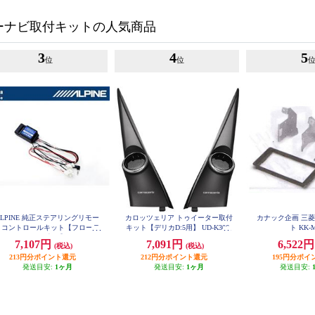
ーナビ取付キットの人気商品
3
4
5
位
位
ALPINE 純正ステアリングリモー
カロッツェリア トゥイーター取付
カナック企画 三
トコントロールキット【フローテ
キット【デリカD:5用】 UD-K306
ト KK-
ングビッグDA専用】 KTX-G601
7,107円
7,091円
6,522
(税込)
(税込)
R
213円分ポイント還元
212円分ポイント還元
195円分ポイ
発送目安:
1ヶ月
発送目安:
1ヶ月
発送目安: