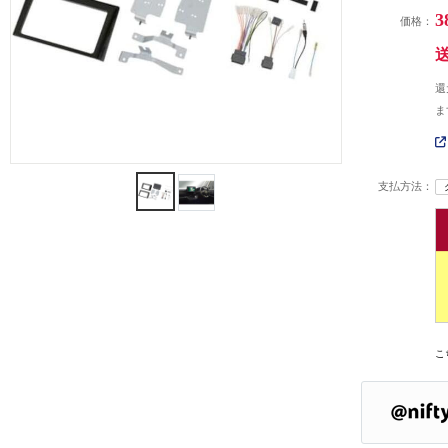
3
価格：
還
ま
支払方法：
こ