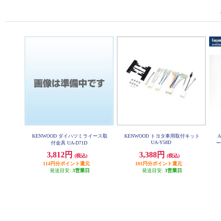
KENWOOD ダイハツミライース取
KENWOOD トヨタ車用取付キット
UA-Y58D
付金具 UA-D71D
ー
3,812円
3,388円
(税込)
(税込)
114円分ポイント還元
101円分ポイント還元
発送目安:
3営業日
発送目安:
3営業日