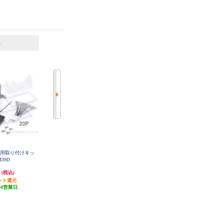
6
7
位
位
位
菱用取り付けキッ
カロッツェリア ダイハツ タフト
KENWOOD ホンダフリード用取付
M39D
用 ダイレクト接続用取付キット K
キット UA-H93D
J-D211DK
円
6,522円
5,760円
(税込)
(税込)
(税込)
ント還元
195円分ポイント還元
172円分ポイント還元
10営業日
発送目安:
10営業日
発送目安:
即納（在庫残りわず
か）
(1件)