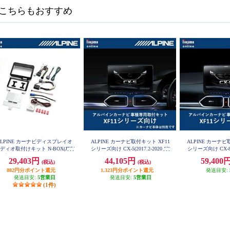
こちらもおすすめ
ALPINE カーナビディスプレイオ
ALPINE カーナビ取付キット XF11
ALPINE カーナビ
ディオ取付けキット N-BOX(JF5/
シリーズ向け CX-5(2017.2-2020.12)
シリーズ向け CX-8(20
6系)専用 KTX-XF11-NB-56-NR
専用 KTX-XF11-CX5-KF
2)専用 KTX-XF
29,403円
44,105円
59,400
(税込)
(税込)
882円分ポイント還元
1,323円分ポイント還元
発送目安:
発送目安:
5営業日
発送目安:
5営業日
(1件)