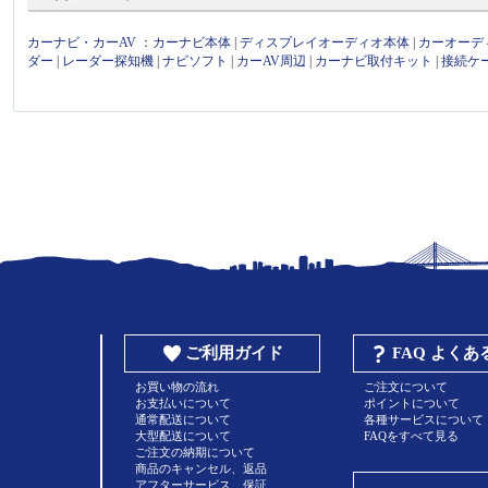
カーナビ・カーAV
：
カーナビ本体
|
ディスプレイオーディオ本体
|
カーオーデ
ダー
|
レーダー探知機
|
ナビソフト
|
カーAV周辺
|
カーナビ取付キット
|
接続ケ
ご利用ガイド
FAQ よく
お買い物の流れ
ご注文について
お支払いについて
ポイントについて
通常配送について
各種サービスについて
大型配送について
FAQをすべて見る
ご注文の納期について
商品のキャンセル、返品
アフターサービス、保証