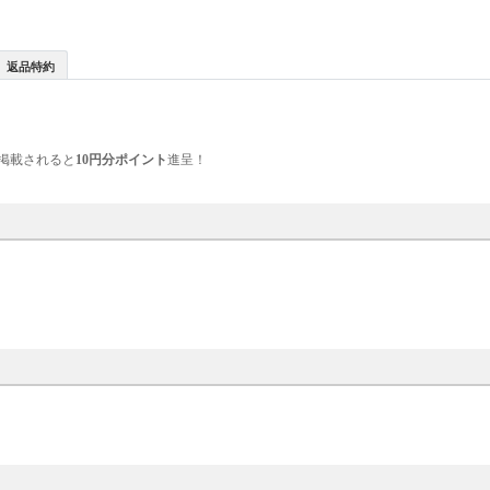
返品特約
掲載されると
10円分ポイント
進呈！