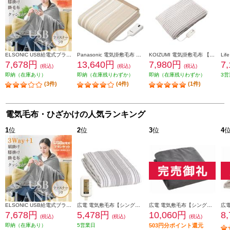
ELSONIC USB給電式ブランケット ひざ掛け/肩掛け/掛布団/クッション/ EZUB25
Panasonic 電気掛敷毛布 【188×137/シングルMサイズ/丸洗いOK/ベージュ】 DB-R31M-C
KOIZUMI 電気掛敷毛布 【抗菌防臭/頭寒足熱/洗える毛布/ダニ退治】 KDK-60231
7,678円
13,640円
7,980円
7
(税込)
(税込)
(税込)
即納（在庫あり）
即納（在庫残りわずか）
即納（在庫残りわずか）
3営
(3件)
(4件)
(1件)
電気毛布・ひざかけの人気ランキング
1
位
2
位
3
位
4
ELSONIC USB給電式ブランケット ひざ掛け/肩掛け/掛布団/クッション/ EZUB25
広電 電気敷毛布【シングル/ロング/180×80cm/洗える/スライド温度調節/ダニ退治/ストライプ/グレー】 VWS803H-HL
広電 電気敷毛布【シングル/188×130cm/ラビットファー/洗える/スライド温度調節/ダニ退治】 CWB801R-HM
7,678円
5,478円
10,060円
8
(税込)
(税込)
(税込)
即納（在庫あり）
5営業日
503円分ポイント還元