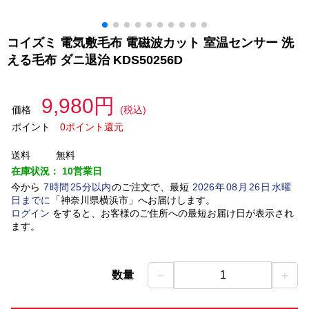
コイズミ 電気敷毛布 電磁波カット 室温センサー 洗
える毛布 ダニ退治 KDS50256D
9,980円
価格
(税込)
ポイント
0ポイント還元
送料
無料
在庫状況：
10営業日
今から
7
時間
25
分以内
のご注文で、最短
2026
年
08
月
26
日
水曜
日
までに
「
神奈川県横浜市
」
へお届けします。
ログイン
をすると、お客様のご住所への最短お届け日が表示され
ます。
－
＋
数量
1