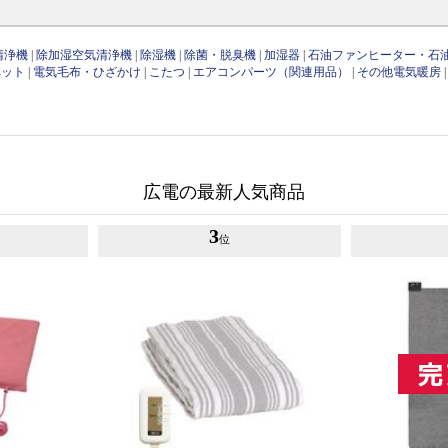
清浄機
|
除加湿空気清浄機
|
除湿機
|
除菌・脱臭機
|
加湿器
|
石油ファンヒーター・石
ペット
|
電気毛布・ひざかけ
|
こたつ
|
エアコンパーツ（関連用品）
|
その他電気暖房
広電の最新人気商品
3
位