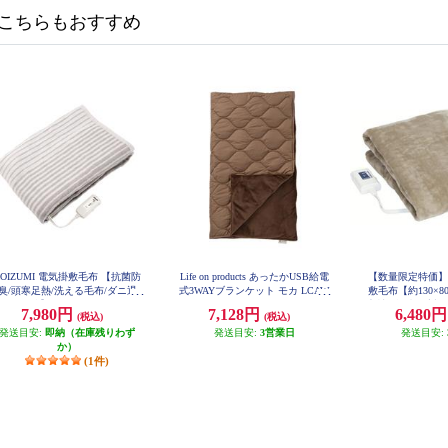
こちらもおすすめ
KOIZUMI 電気掛敷毛布 【抗菌防
Life on products あったかUSB給電
【数量限定特価】
臭/頭寒足熱/洗える毛布/ダニ退
式3WAYブランケット モカ LCAW
敷毛布【約130×8
A020-MO
治】 KDK-60231
素材/3段階温度調
7,980円
7,128円
6,480
(税込)
(税込)
ンベージュ】 DM-
発送目安:
即納（在庫残りわず
発送目安:
3営業日
発送目安:
か）
(1件)