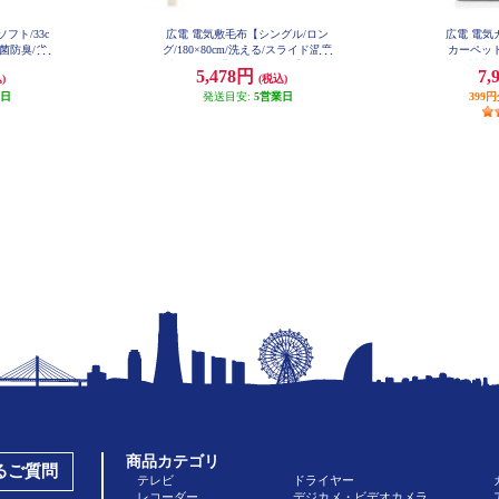
フト/33c
広電 電気敷毛布【シングル/ロン
広電 電気
/抗菌防臭/省
グ/180×80cm/洗える/スライド温度
カーペット
72H-P
調節/ダニ退治/ストライプ/グレ
接結製法/8
5,478円
7,
)
(税込)
ー】 VWS803H-HL
暖房面
業日
発送目安:
5営業日
399
商品カテゴリ
あるご質問
テレビ
ドライヤー
レコーダー
デジカメ・ビデオカメラ