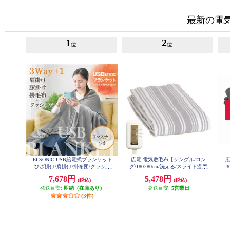
最新の電
1
2
位
位
ELSONIC USB給電式ブランケット
広電 電気敷毛布【シングル/ロン
広
ひざ掛け/肩掛け/掛布団/クッショ
グ/180×80cm/洗える/スライド温度
3
ン/ EZUB25
調節/ダニ退治/ストライプ/グレ
イ
7,678円
5,478円
(税込)
(税込)
ー】 VWS803H-HL
発送目安:
即納（在庫あり）
発送目安:
5営業日
(3件)