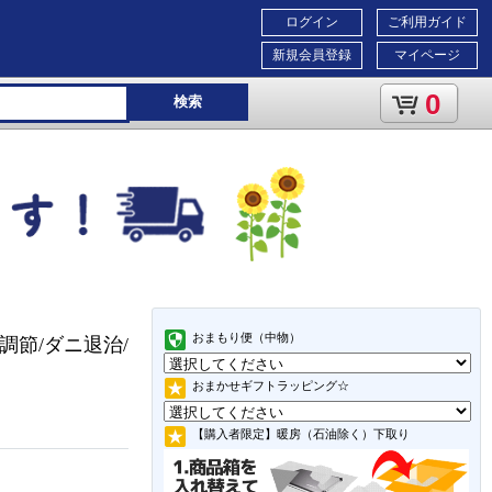
ログイン
ご利用ガイド
新規会員登録
マイページ
0
検索
おまもり便（中物）
度調節/ダニ退治/
おまかせギフトラッピング☆
【購入者限定】暖房（石油除く）下取り