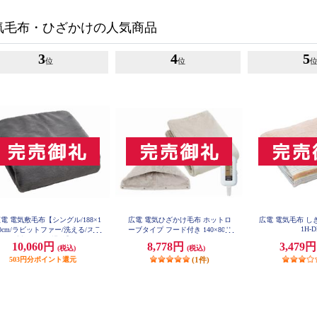
気毛布・ひざかけの人気商品
3
4
5
位
位
電 電気敷毛布【シングル/188×1
広電 電気ひざかけ毛布 ホットロ
広電 電気毛布 しき
1H-
0cm/ラビットファー/洗える/スラ
ーブタイプ フード付き 140×80サ
ド温度調節/ダニ退治】 CWB801
イズ CWH141G-HJ
10,060円
8,778円
3,479
(税込)
(税込)
R-HM
503円分ポイント還元
(1件)