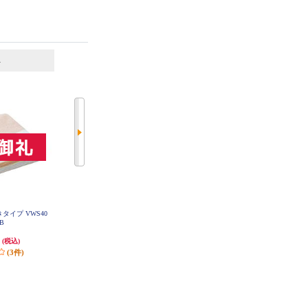
6
7
位
位
位
タイプ VWS40
広電 電気毛布 かけしきタイプ VW
広電 電気毛布 しきタイプ フラン
DB
K551H-DS
ネル VWD401H-MM
円
7,128円
6,980円
(税込)
(税込)
(税込)
(3件)