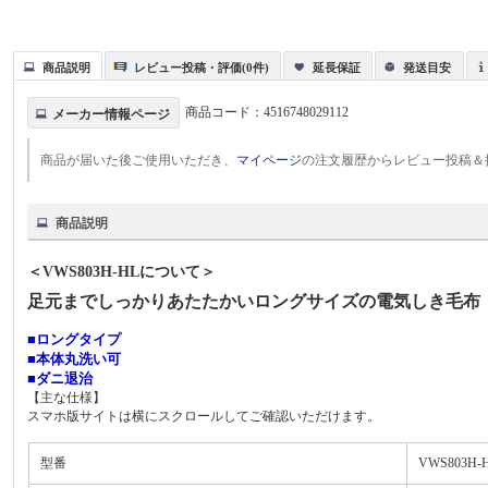
商品説明
レビュー投稿・評価(0件)
延長保証
発送目安
商品コード：
4516748029112
メーカー情報ページ
商品が届いた後ご使用いただき、
マイページ
の注文履歴からレビュー投稿＆
商品説明
＜VWS803H-HLについて＞
足元までしっかりあたたかいロングサイズの電気しき毛布
■ロングタイプ
■本体丸洗い可
■ダニ退治
【主な仕様】
スマホ版サイトは横にスクロールしてご確認いただけます。
型番
VWS803H-