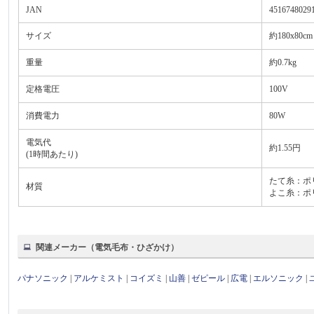
JAN
4516748029
サイズ
約180x80cm
重量
約0.7kg
定格電圧
100V
消費電力
80W
電気代
約1.55円
(1時間あたり)
たて糸：ポリ
材質
よこ糸：ポリ
関連メーカー（電気毛布・ひざかけ）
パナソニック
|
アルケミスト
|
コイズミ
|
山善
|
ゼピール
|
広電
|
エルソニック
|