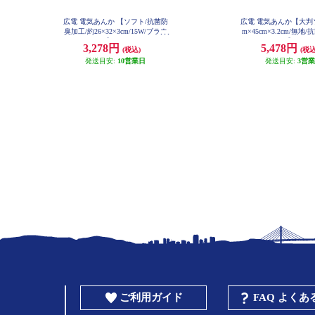
広電 電気あんか 【ソフト/抗菌防
広電 電気あんか【大判ソ
臭加工/約26×32×3cm/15W/ブラウ
m×45cm×3.2cm/無地
ンチェック】 VWF152H-BG
エネ/ピンク】 VWF2
3,278円
5,478円
(税込)
(税込
発送目安:
10営業日
発送目安:
3営
ご利用ガイド
FAQ よく