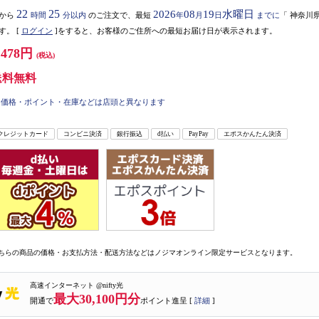
22
25
2026
08
19
水曜日
から
時間
分以内
のご注文で、最短
年
月
日
までに
「
神奈川
す。
[
ログイン
]をすると、お客様のご住所への最短お届け日が表示されます。
,478円
(税込)
送料無料
価格・ポイント・在庫などは店頭と異なります
クレジットカード
コンビニ決済
銀行振込
d払い
PayPay
エポスかんたん決済
ちらの商品の価格・お支払方法・配送方法などはノジマオンライン限定サービスとなります。
高速インターネット @nifty光
最大30,100円分
開通で
ポイント進呈 [
詳細
]