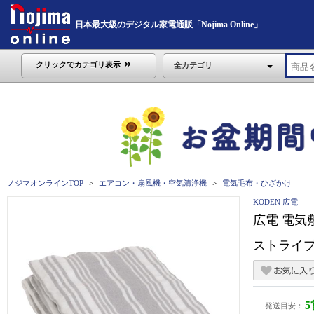
日本最大級のデジタル家電通販「Nojima Online」
クリックでカテゴリ表示
全カテゴリ
ノジマオンラインTOP
エアコン・扇風機・空気清浄機
電気毛布・ひざかけ
KODEN 広電
広電 電気敷
ストライプ/
発送目安：