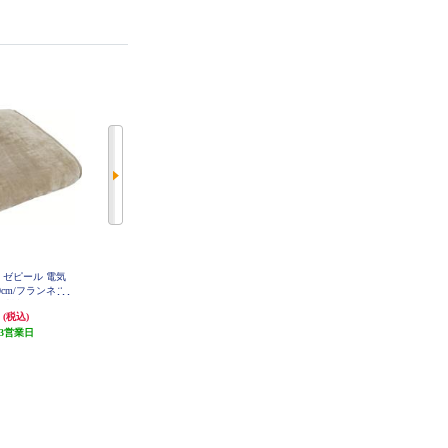
 ゼピール 電気
コイズミ 電気敷毛布 リサラーソ
YAMAZEN 室温センサー搭載フラ
0cm/フランネル
ン 室温センサー 洗える毛布 ダニ
ンネル電気敷毛布[140×80cm/プロ
節機能/シャンパ
退治 KDSL503
グラムタイマー/当社比電気代約3
円
14,000円
10,980円
(税込)
(税込)
(税込)
Y10FSM-CN
0％OFF/頭寒足熱配線/ダニ対策/本
3営業日
発送目安:
10営業日
体丸洗い] YMS-FKPTS42
発送目安:
10営業日