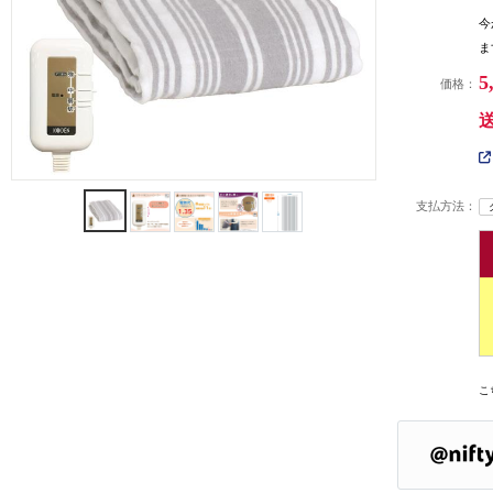
今
ま
5
価格：
支払方法：
こ