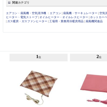
関連カテゴリ
エアコン・扇風機・空気清浄機
：
エアコン
|
扇風機・サーキュレーター
|
空気
ヒーター・電気ストーブ
|
オイルヒーター・オイルレスヒーター
|
ホットカー
|
ガス暖房・ガスファンヒーター
|
工場用・業務用冷暖房用品
|
扇風機関連品
1
2
位
位