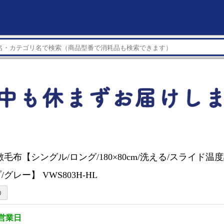
毛布【シングル/ロング/180×80cm/洗える/スライド温
グレー】 VWS803H-HL
5営業日