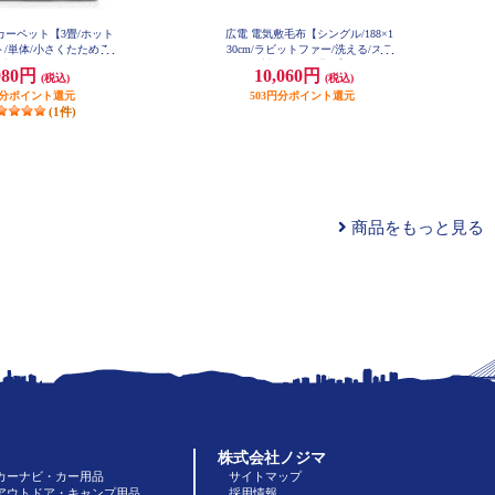
カーペット【3畳/ホット
広電 電気敷毛布【シングル/188×1
/単体/小さくたためる
30cm/ラビットファー/洗える/スラ
時間OFF/ダニクリーン/
イド温度調節/ダニ退治】 CWB801
980円
10,060円
(税込)
(税込)
R-HM
切換】 VWU301H
円分ポイント還元
503円分ポイント還元
(1件)
商品をもっと見る
株式会社ノジマ
カーナビ・カー用品
サイトマップ
アウトドア・キャンプ用品
採用情報