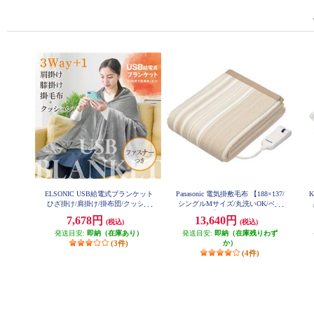
ELSONIC USB給電式ブランケット
Panasonic 電気掛敷毛布 【188×137/
ひざ掛け/肩掛け/掛布団/クッショ
シングルMサイズ/丸洗いOK/ベー
ン/ EZUB25
ジュ】 DB-R31M-C
7,678円
13,640円
(税込)
(税込)
発送目安:
即納（在庫あり）
発送目安:
即納（在庫残りわず
(3件)
か）
(4件)