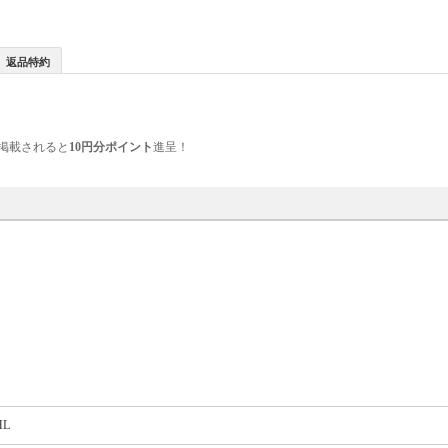
返品特約
掲載されると
10円分ポイント
進呈！
HL