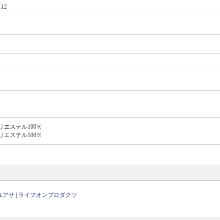
112
エステル100％
エステル100％
ユアサ
|
ライフオンプロダクツ