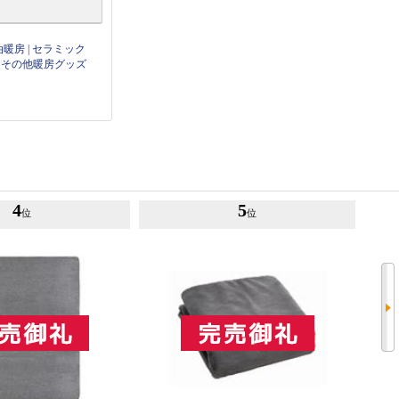
油暖房
|
セラミック
|
その他暖房グッズ
4
5
位
位