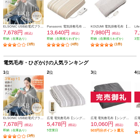
ELSONIC USB給電式ブランケット ひざ掛け/肩掛け/掛布団/クッション/ EZUB25
Panasonic 電気掛敷毛布 【188×137/シングルMサイズ/丸洗いOK/ベージュ】 DB-R31M-C
KOIZUMI 電気掛敷毛布 【抗菌防臭/頭寒足熱/洗える毛布/ダニ退治】 KDK-60231
7,678円
13,640円
7,980円
7
(税込)
(税込)
(税込)
即納（在庫あり）
即納（在庫残りわずか）
即納（在庫残りわずか）
3営
(3件)
(4件)
(1件)
電気毛布・ひざかけの人気ランキング
1
位
2
位
3
位
4
ELSONIC USB給電式ブランケット ひざ掛け/肩掛け/掛布団/クッション/ EZUB25
広電 電気敷毛布【シングル/ロング/180×80cm/洗える/スライド温度調節/ダニ退治/ストライプ/グレー】 VWS803H-HL
広電 電気敷毛布【シングル/188×130cm/ラビットファー/洗える/スライド温度調節/ダニ退治】 CWB801R-HM
7,678円
5,478円
10,060円
8
(税込)
(税込)
(税込)
即納（在庫あり）
5営業日
503円分ポイント還元
(3件)