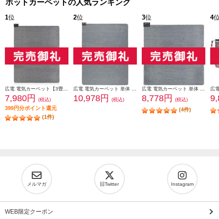
ホットカーペットの人気ランキング
1
位
2
位
3
位
4
広電 電気カーペット【3畳/ホットカーペット/単体/小さくたためる接結製法/8時間OFF/ダニクリーン/暖房面切換】 VWU301H
広電 電気カーペット 単体 省エネサイズ3畳 小さくたためる VWU301UH
広電 電気カーペット 単体 省エネサイズ2畳 小さくたためる VWU201UH
7,980円
10,978円
8,778円
9
(税込)
(税込)
(税込)
399円分ポイント還元
(4件)
(1件)
メルマガ
旧Twitter
Instagram
WEB限定クーポン