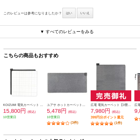
このレビューは参考になりましたか？
はい
いいえ
▼ すべてのレビューをみる
こちらの商品もおすすめ
KOIZUMI 電気カーペット 【2畳/2面切り替え/ダニ退治/自動電源オフ/本体＆カバーセット】 KDC-20237
ユアサ ホットカーペット本体【1畳/176×88cm】 YC-Y10Y-K
広電 電気カーペット【3畳/ホットカーペット/単体/小さくたためる接結製法/8時間OFF/ダニクリーン/暖房面切換】 VWU301H
15,800円
5,478円
7,980円
9
(税込)
(税込)
(税込)
10営業日
10営業日
399円分ポイント還元
(3件)
(1件)