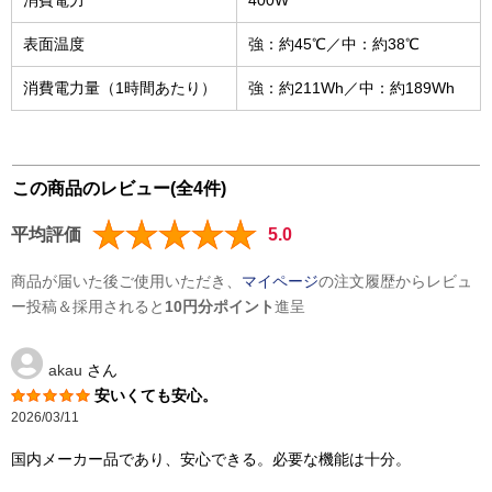
消費電力
400W
表面温度
強：約45℃／中：約38℃
消費電力量（1時間あたり）
強：約211Wh／中：約189Wh
この商品のレビュー(全4件)
平均評価
5.0
商品が届いた後ご使用いただき、
マイページ
の注文履歴からレビュ
ー投稿＆採用されると
10円分ポイント
進呈
akau
さん
安いくても安心。
2026/03/11
国内メーカー品であり、安心できる。必要な機能は十分。