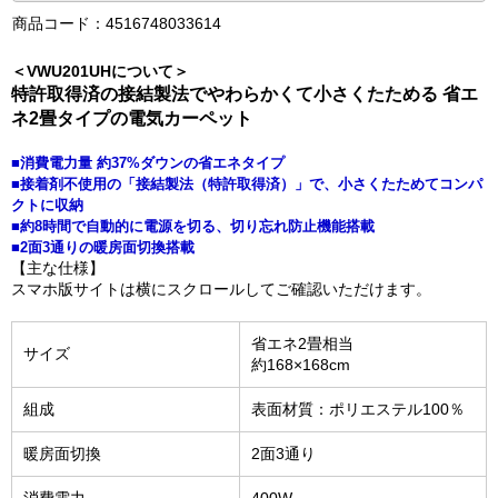
商品コード：4516748033614
＜VWU201UHについて＞
特許取得済の接結製法でやわらかくて小さくたためる 省エ
ネ2畳タイプの電気カーペット
■消費電力量 約37%ダウンの省エネタイプ
■接着剤不使用の「接結製法（特許取得済）」で、小さくたためてコンパ
クトに収納
■約8時間で自動的に電源を切る、切り忘れ防止機能搭載
■2面3通りの暖房面切換搭載
【主な仕様】
スマホ版サイトは横にスクロールしてご確認いただけます。
省エネ2畳相当
サイズ
約168×168cm
組成
表面材質：ポリエステル100％
暖房面切換
2面3通り