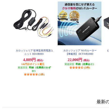
カロッツェリア 駐車監視用電源ユ
カロッツェリア Wi-Fiルーター
ニット RD-DR003
【車載用】 DCT-WR200D
4,889円
22,000円
(税込)
(税込)
146円分ポイント還元
発送目安:
即納（在庫あり）
発送目安:
即納（在庫残りわず
(3件)
か）
(1件)
最新