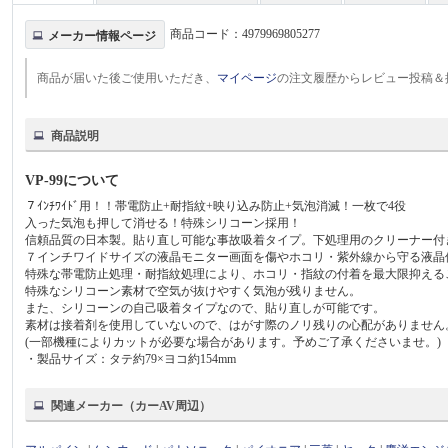
商品コード：
4979969805277
メーカー情報ページ
商品が届いた後ご使用いただき、
マイページ
の注文履歴からレビュー投稿＆
商品説明
VP-99について
７ｲﾝﾁﾜｲﾄﾞ用！！帯電防止+耐指紋+映り込み防止+気泡消滅！一枚で4役
入った気泡も押して消せる！特殊シリコーン採用！
信頼品質の日本製。貼り直し可能な事故吸着タイプ。下処理用のクリーナー付
７インチワイドサイズの液晶モニター画面を傷やホコリ・紫外線から守る液晶
特殊な帯電防止処理・耐指紋処理により、ホコリ・指紋の付着を最大限抑える
特殊なシリコーン素材で空気が抜けやすく気泡が残りません。
また、シリコーンの自己吸着タイプなので、貼り直しが可能です。
素材は接着剤を使用していないので、はがす際のノリ残りの心配がありません
(一部機種によりカットが必要な場合があります。予めご了承くださいませ。)
・製品サイズ：タテ約79×ヨコ約154mm
関連メーカー（カーAV周辺）