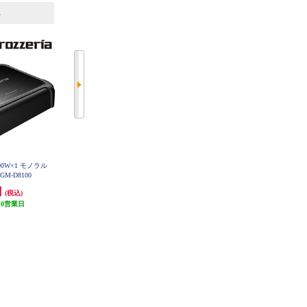
6
7
位
位
位
0W×1 モノラル
ALPINE 【ハイエース（200系）専
ALPINE ビルトインUSB/HDMI接
M-D8100
用】デジタルミラー取付けキット
続ユニット アルパインディスプレ
車外用リアカメラカバー（白）付
イオーディオ専用/アンバー色LED
円
11,844円
9,965円
(税込)
(税込)
(税込)
KCU-Y630DA-LED-A
き KTX-OC200HI-W
10営業日
355円分ポイント還元
298円分ポイント還元
発送目安:
5営業日
発送目安:
5営業日