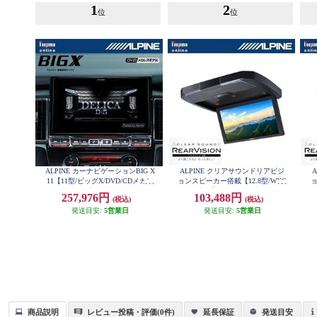
1
2
位
位
ALPINE カーナビゲーションBIG X
ALPINE クリアサウンドリアビジ
11【11型/ビッグX/DVD/CDメカレ
ョンスピーカー搭載【12.8型/WXG
ョ
ス/デリカD:5専用 マイナーチェン
A液晶】 RXH12Z-LBS-B
257,976円
103,488円
(税込)
(税込)
ジ後】 EX11NX2S-D5-1-AR
発送目安:
5営業日
発送目安:
5営業日
商品説明
レビュー投稿・評価(0件)
延長保証
発送目安