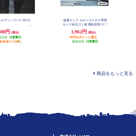
チグリップバー RV-51
槌屋ヤック カローラクロス専用
サイドBOXゴミ箱 運転席用 SY-C
O7
380円
1,962円
(税込)
(税込)
送目安:
10営業日
98円分ポイント還元
(3件)
発送目安:
10営業日
商品をもっと見る