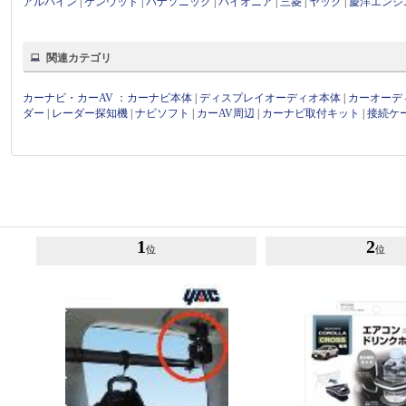
アルパイン
|
ケンウッド
|
パナソニック
|
パイオニア
|
三菱
|
ヤック
|
慶洋エンジ
関連カテゴリ
カーナビ・カーAV
：
カーナビ本体
|
ディスプレイオーディオ本体
|
カーオーデ
ダー
|
レーダー探知機
|
ナビソフト
|
カーAV周辺
|
カーナビ取付キット
|
接続ケ
1
2
位
位