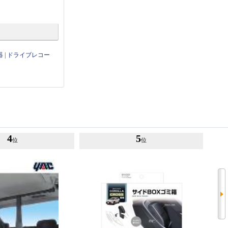
器
|
ドライブレコー
4
5
位
位