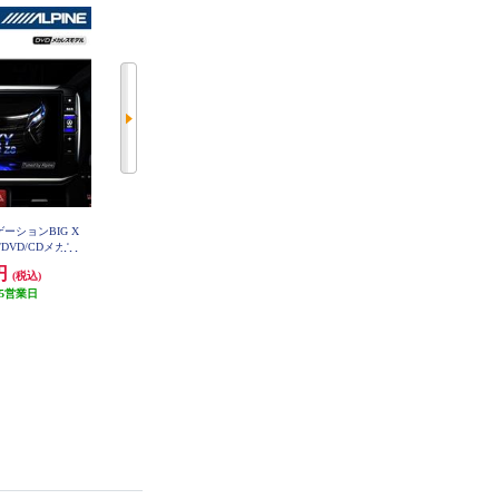
ゲーションBIG X
ALPINE カーナビゲーション BIG
ALPINE カーナビゲーションBIG X
/DVD/CDメカレ
X 11【11型大画面/アルファード/
11【11型/ビッグX/DVD/CDメカレ
ア/エスクァイア
ヴェルファイア(30系後期型)専用/
ス/30系アルファード/ヴェルファ
8円
323,051円
279,231円
(税込)
(税込)
(税込)
X2S-NVE-80
純正DA交換モデル】 EX11NX2-AV
イア 純正ディスプレイオーディオ
-30DA-UP
5営業日
発送目安:
5営業日
装着車 専用】 EX11NX2S-AV-30D
発送目安:
5営業日
A-UP