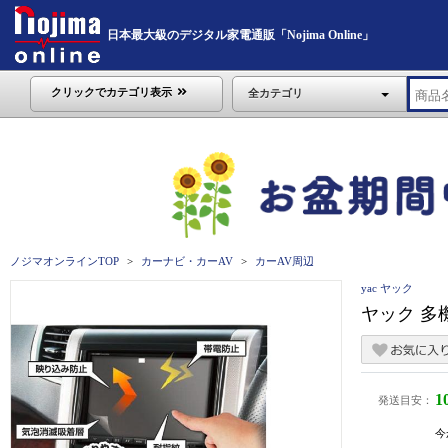
日本最大級のデジタル家電通販「Nojima Online」
クリックでカテゴリ表示
全カテゴリ
ノジマオンラインTOP
カーナビ・カーAV
カーAV周辺
yac ヤック
ヤック 多
1
発送目安：
今