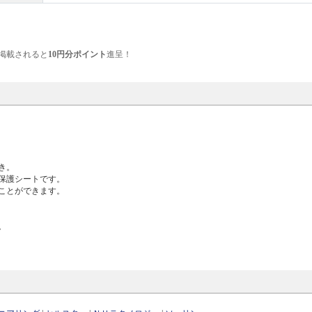
掲載されると
10円分ポイント
進呈！
き。
保護シートです。
ことができます。
。