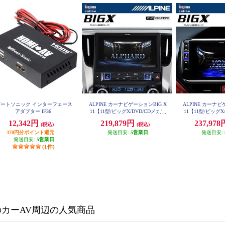
ビートソニック インターフェース
ALPINE カーナビゲーションBIG X
ALPINE カーナビ
アダプター IF36
11【11型/ビッグX/DVD/CDメカレ
11【11型/ビッグX
ス/アルファード/ヴェルファイア
ス/ヴォクシー/ノ
12,342円
219,879円
237,97
(税込)
(税込)
（30系）専用】 EX11NX2S-AV-30
（80系）】 EX11N
370円分ポイント還元
発送目安:
5営業日
発送目安:
発送目安:
5営業日
(1件)
のカーAV周辺の人気商品