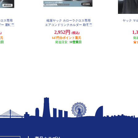
クロス専用
槌屋ヤック カローラクロス専用
ヤック マル
ー 運転席
エアコンドリンクホルダー 助手席
用 SY-CO6
2,952円
1,
)
(税込)
還元
147円分ポイント還元
発
業日
発送目安:
10営業日