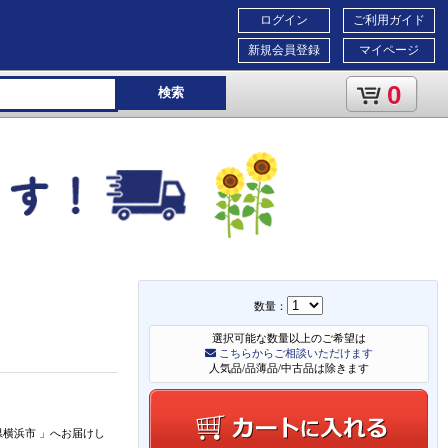
ログイン
ご利用ガイド
新規会員登録
マイページ
0
検索
数量：
選択可能な数量以上のご希望は
こちらからご相談いただけます
人気品/品薄品/中古品は除きます
県横浜市
」
へお届けし