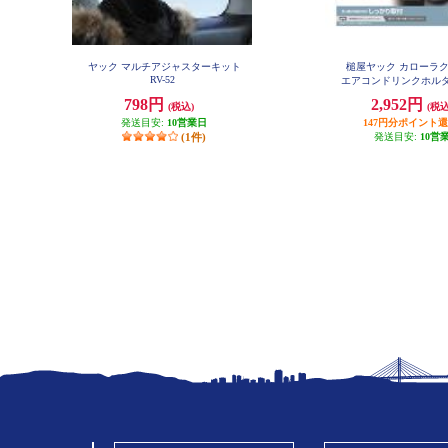
ヤック マルチアジャスターキット
槌屋ヤック カローラ
RV-52
エアコンドリンクホルダ
用 SY-CO5
798円
2,952円
(税込)
(税込
発送目安:
10営業日
147円分ポイント
(1件)
発送目安:
10営