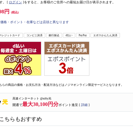
す。
[
ログイン
]をすると、お客様のご住所への最短お届け日が表示されます。
98円
(税込)
価格・ポイント・在庫などは店頭と異なります
クレジットカード
コンビニ決済
銀行振込
d払い
PayPay
エポスかんたん決済
ちらの商品の価格・お支払方法・配送方法などはノジマオンライン限定サービスとなります。
高速インターネット @nifty光
最大30,100円分
開通で
ポイント進呈 [
詳細
]
こちらもおすすめ