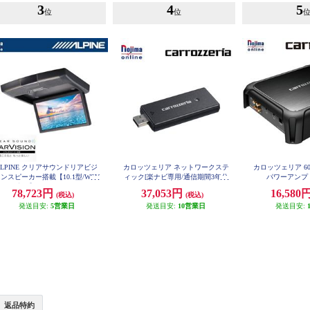
3
4
5
位
位
ALPINE クリアサウンドリアビジ
カロッツェリア ネットワークステ
カロッツェリア 60
ンスピーカー搭載【10.1型/WSV
ィック[楽ナビ専用/通信期間3年分
パワーアンプ G
GA液晶】 RSH10Z-LBS-B
付] ND-DC5
78,723円
37,053円
16,580
(税込)
(税込)
発送目安:
5営業日
発送目安:
10営業日
発送目安:
返品特約