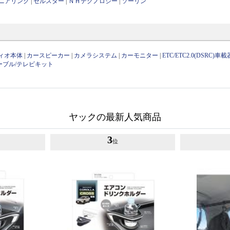
ニアリング
|
セルスター
|
ＮＨテクノロジー
|
ソーリン
ィオ本体
|
カースピーカー
|
カメラシステム
|
カーモニター
|
ETC/ETC2.0(DSRC)車載
ーブル/テレビキット
ヤックの最新人気商品
3
位