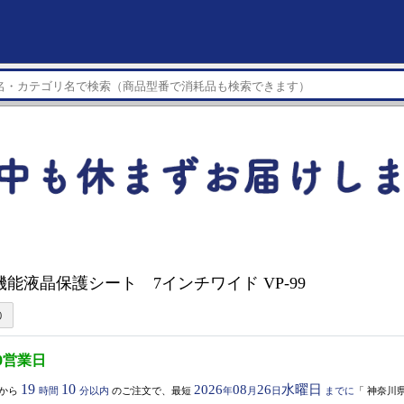
機能液晶保護シート 7インチワイド VP-99
0営業日
19
10
2026
08
26
水曜日
から
時間
分以内
のご注文で、最短
年
月
日
までに
「
神奈川