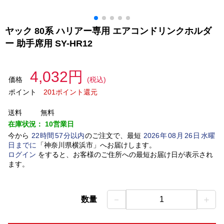
ヤック 80系 ハリアー専用 エアコンドリンクホルダ
ー 助手席用 SY-HR12
4,032円
価格
(税込)
ポイント
201ポイント還元
送料
無料
在庫状況：
10営業日
今から
22
時間
57
分以内
のご注文で、最短
2026
年
08
月
26
日
水曜
日
までに
「
神奈川県横浜市
」
へお届けします。
ログイン
をすると、お客様のご住所への最短お届け日が表示され
ます。
－
＋
数量
1