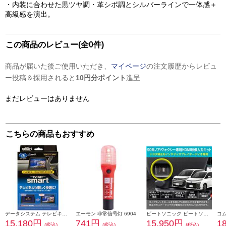
・内装に合わせた黒ツヤ調・革シボ調とシルバーラインで一体感＋
高級感を演出。
この商品のレビュー(全0件)
商品が届いた後ご使用いただき、
マイページ
の注文履歴からレビュ
ー投稿＆採用されると
10円分ポイント
進呈
まだレビューはありません
こちらの商品もおすすめ
データシステム テレビキット スマートタイプ TTV442S
エーモン 非常信号灯 6904
ビートソニック ビートソニック Beat-Sonic HDMI映像入力キット トヨタ 90系ノア/ヴォクシー専用 純正ディスプレイオーディオ(8インチ)付き車用 HDK02A
15,180円
741円
15,950円
1
(税込)
(税込)
(税込)