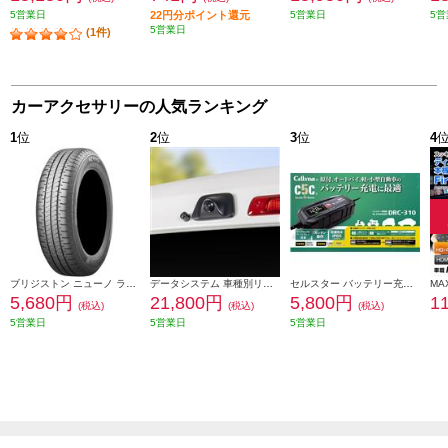
5営業日
22円分ポイント還元
5営業日
5営
5営業日
(1件)
カーアクセサリーの人気ランキング
1
位
2
位
3
位
4
ブリジストン ニューノ ラジアルタイヤ 155/65R14 75H PSR08422
データシステム 車種別リアカメラキット/カメラ角度調整可能タイプ RCK-113T3
セルスター バッテリー充電器 DRC-310
5,680円
21,800円
5,800円
1
(税込)
(税込)
(税込)
5営業日
5営業日
5営業日