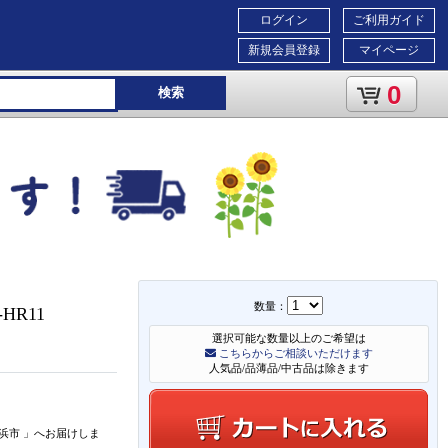
ログイン
ご利用ガイド
新規会員登録
マイページ
0
検索
数量：
HR11
選択可能な数量以上のご希望は
こちらからご相談いただけます
人気品/品薄品/中古品は除きます
浜市
」
へお届けしま