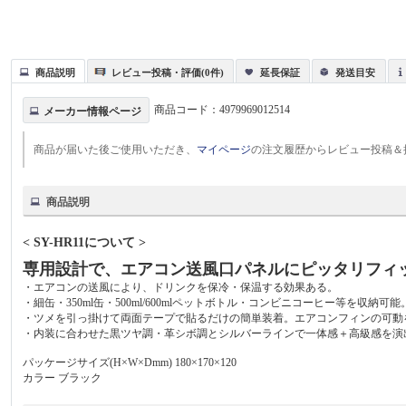
商品説明
レビュー投稿・評価(0件)
延長保証
発送目安
商品コード：
4979969012514
メーカー情報ページ
商品が届いた後ご使用いただき、
マイページ
の注文履歴からレビュー投稿＆
商品説明
< SY-HR11について >
専用設計で、エアコン送風口パネルにピッタリフィ
・エアコンの送風により、ドリンクを保冷・保温する効果ある。
・細缶・350ml缶・500ml/600mlペットボトル・コンビニコーヒー等を収納可能
・ツメを引っ掛けて両面テープで貼るだけの簡単装着。エアコンフィンの可動
・内装に合わせた黒ツヤ調・革シボ調とシルバーラインで一体感＋高級感を演
パッケージサイズ(H×W×Dmm) 180×170×120
カラー ブラック