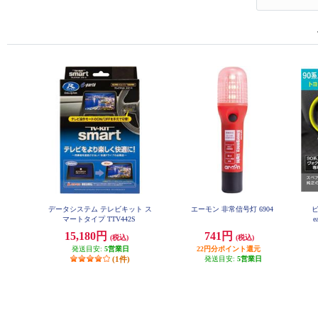
データシステム テレビキット ス
エーモン 非常信号灯 6904
ビ
マートタイプ TTV442S
e
15,180円
741円
(税込)
(税込)
発送目安:
5営業日
22円分ポイント還元
(1件)
発送目安:
5営業日