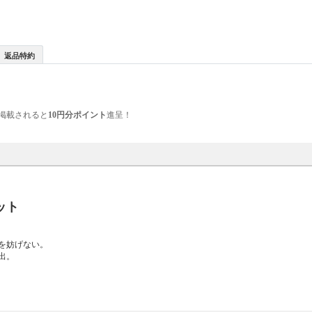
返品特約
掲載されると
10円分ポイント
進呈！
ット
。
を妨げない。
出。