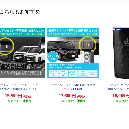
こちらもおすすめ
ートソニック ビートソニック B
ビートソニック USB/HDMI延長ケ
コムテック オゾ
at-Sonic HDMI映像入力キット ト
ーブル HDK04
プホルダータイプ/
000
ヨタ 90系ノア/ヴォクシー専用 純
15,950円
17,600円
18,005
(税込)
(税込)
正ディスプレイオーディオ(8イン
チ)付き車用 HDK02A
発送目安:
5営業日
発送目安:
5営業日
発送目安: