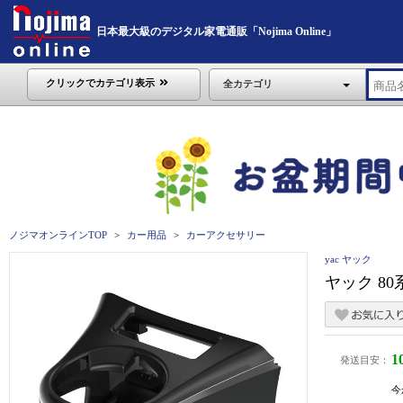
日本最大級のデジタル家電通販「Nojima Online」
クリックでカテゴリ表示
全カテゴリ
ノジマオンラインTOP
カー用品
カーアクセサリー
yac ヤック
ヤック 8
1
発送目安：
今