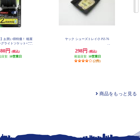
】お買い得特価！ 槌屋
ヤック シューズトレイ小 PZ-76
ングライトソケット+2口
SB4.8A PZ-709
880円
298円
(税込)
(税込)
送目安:
10営業日
発送目安:
10営業日
(2件)
商品をもっと見る