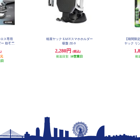
クロス専用
槌屋ヤック EASYスマホホルダー
【期間限定
ー 助手席
吸盤 ZE-9
ヤック リ
U
2,280円
1,
)
(税込)
還元
発送目安:
10営業日
発
業日