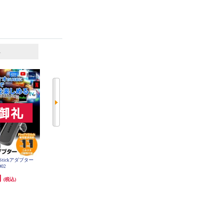
6
7
位
位
位
PIAA cargo net regular EA75HR
V Stickアダプター
カーメイト microSD 32GB DC3
D02
円
4,477円
4,168円
(税込)
(税込)
(税込)
134円分ポイント還元
発送目安:
5営業日
発送目安:
10営業日
(1件)