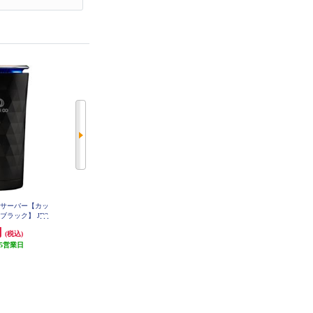
ンサーバー【カッ
ブリジストン ニューノ ラジアル
セルスター バッテリー充電器 DR
C-310
ブラック】 JD2
タイヤ 155/65R14 75H PSR08422
BK
円
5,604円
5,800円
(税込)
(税込)
(税込)
5営業日
発送目安:
5営業日
発送目安:
5営業日