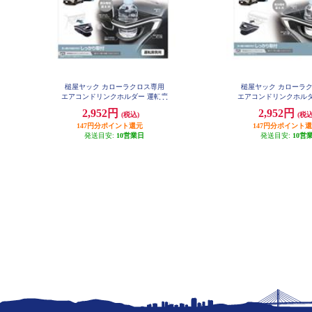
槌屋ヤック カローラクロス専用
槌屋ヤック カローラ
エアコンドリンクホルダー 運転席
エアコンドリンクホルダ
用 SY-CO5
用 SY-CO6
2,952円
2,952円
(税込)
(税込
147円分ポイント還元
147円分ポイント
発送目安:
10営業日
発送目安:
10営