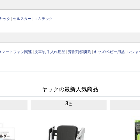
ヤック
|
セルスター
|
コムテック
/スマートフォン関連
|
洗車/お手入れ用品
|
芳香剤/消臭剤
|
キッズ/ベビー用品
|
レジャ
ヤックの最新人気商品
3
位