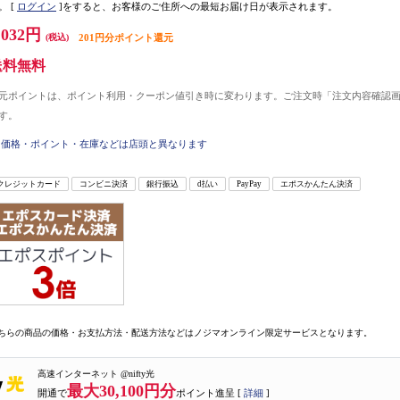
。
[
ログイン
]をすると、お客様のご住所への最短お届け日が表示されます。
,032円
(税込)
201円分ポイント還元
送料無料
元ポイントは、ポイント利用・クーポン値引き時に変わります。ご注文時「注文内容確認
す。
価格・ポイント・在庫などは店頭と異なります
クレジットカード
コンビニ決済
銀行振込
d払い
PayPay
エポスかんたん決済
ちらの商品の価格・お支払方法・配送方法などはノジマオンライン限定サービスとなります。
高速インターネット @nifty光
最大30,100円分
開通で
ポイント進呈 [
詳細
]