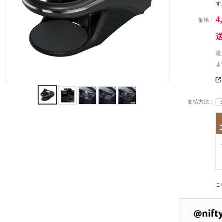
す
4
価格：
還
ま
支払方法：
こ