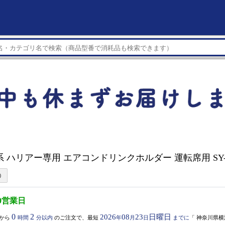
0系 ハリアー専用 エアコンドリンクホルダー 運転席用 SY-
0営業日
0
2
2026
08
23
日曜日
から
時間
分以内
のご注文で、最短
年
月
日
までに
「
神奈川県横