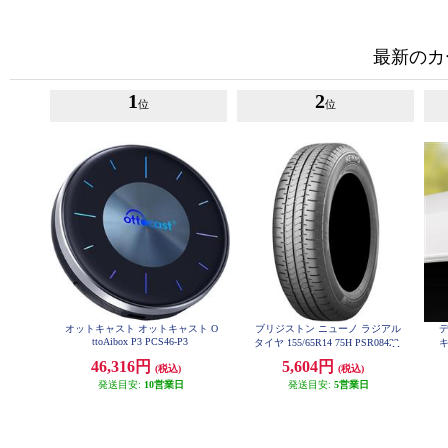
最新のカ
1
2
位
位
オットキャスト オットキャスト O
ブリジストン ニューノ ラジアル
ttoAibox P3 PCS46-P3
タイヤ 155/65R14 75H PSR08422
46,316円
5,604円
(税込)
(税込)
発送目安:
10営業日
発送目安:
5営業日