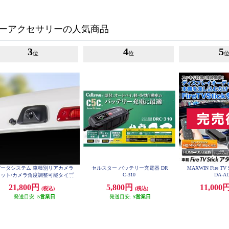
ーアクセサリーの人気商品
3
4
5
位
位
データシステム 車種別リアカメラ
セルスター バッテリー充電器 DR
MAXWIN Fire T
C-310
DA-A
キット/カメラ角度調整可能タイプ
RCK-113T3
21,800円
5,800円
11,000
(税込)
(税込)
発送目安:
5営業日
発送目安:
5営業日