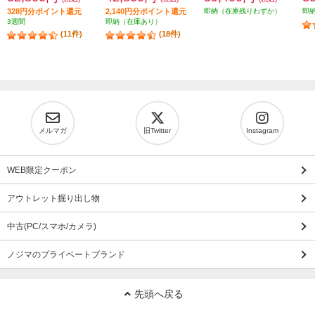
328円分ポイント還元
2,140円分ポイント還元
即納（在庫残りわずか）
即
3週間
即納（在庫あり）
(11件)
(18件)
メルマガ
旧Twitter
Instagram
WEB限定クーポン
アウトレット掘り出し物
中古(PC/スマホ/カメラ)
ノジマのプライベートブランド
先頭へ戻る