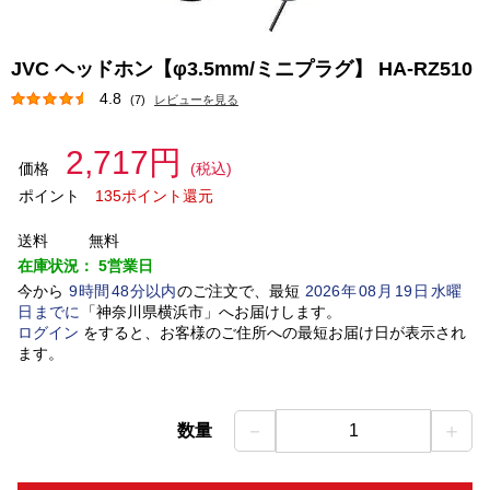
JVC ヘッドホン【φ3.5mm/ミニプラグ】 HA-RZ510
4.8
(7)
レビューを見る
2,717円
価格
(税込)
ポイント
135ポイント還元
送料
無料
在庫状況：
5営業日
今から
9
時間
48
分以内
のご注文で、最短
2026
年
08
月
19
日
水曜
日
までに
「
神奈川県横浜市
」
へお届けします。
ログイン
をすると、お客様のご住所への最短お届け日が表示され
ます。
－
＋
数量
1