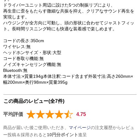
ドライバーユニット周辺に設けた5つの制振リブにより、
再生音に歪をもたらす微細な共振を抑え、クリアなサウンド再生を
実現します。
ハウジングが全方向に可動し、頭の形状に合わせてジャストフィッ
ト。長時間リスニング時にも快適な装着感で楽しめます。
コードの長さ:350cm
ワイヤレス:無
ヘッドホンサイズ・形状:大型
コード巻取り機能:無
ノイズキャンセリング機能:無
Bluetooth:無
本体寸法:×質量194g本体注釈:コード含まず外装寸法:高さ260mm×
幅200mm×奥行98mm×質量395g
この商品のレビュー(全7件)
平均評価
4.75
商品が届いた後ご使用いただき、
マイページ
の注文履歴からレビュ
ー投稿＆採用されると
10円分ポイント
進呈