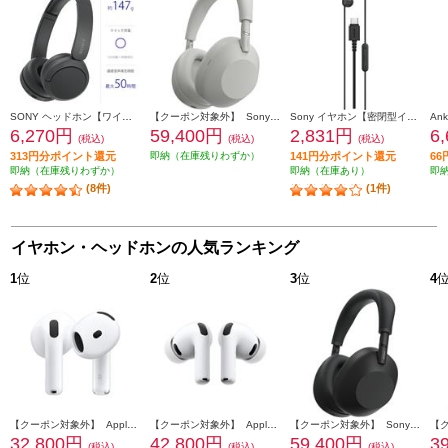
SONY ヘッドホン【ワイヤレス/Bluetooth/マイク対応/最大50時間再生/ブラック】 WH-CH520-BZ
【クーポン対象外】 Sony ヘッドホン ワイヤレスノイズキャンセリングステレオヘッドセット【Bluetooth/ハイレゾ対応 /リモコン・マイク対応 /プラチナシルバー】 WH-1000XM6-SM
Sony イヤホン【密閉型インナーイヤーレシーバー/USB-C対応/リモコン操作可能/ソニー独自開発の５mm小型ドライバー搭載/ブラック】 IER-EX15CBZ
6,270円
59,400円
2,831円
6
(税込)
(税込)
(税込)
313円分ポイント還元
即納（在庫残りわずか）
141円分ポイント還元
6
即納（在庫残りわずか）
即納（在庫あり）
即
(8件)
(1件)
イヤホン・ヘッドホンの人気ランキング
1
位
2
位
3
位
4
【クーポン対象外】 Apple AirPods4 第4世代 イヤホン ノイズキャンセリング機能 インイヤー 完全ワイヤレス 空間オーディオ MXP93J-A
【クーポン対象外】 Apple AirPodsPro3 ワイヤレス(左右分離)/Bluetooth/カナル型/ノイズキャンセリング/ホワイト MFHP4J-A
【クーポン対象外】 Sony ヘッドホン ワイヤレスノイズキャンセリングステレオヘッドセット【Bluetooth/ハイレゾ対応 /リモコン・マイク対応 /ブラック】 WH-1000XM6-BM
32,800円
42,800円
59,400円
3
(税込)
(税込)
(税込)