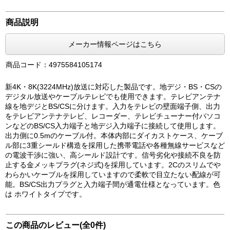
商品説明
メーカー情報ページはこちら
商品コード：4975584105174
新4K・8K(3224MHz)放送に対応した製品です。地デジ・BS・CSの
デジタル放送やケーブルテレビでも使用できます。テレビアンテナ
線を地デジとBS/CSに分けます。入力をテレビの壁面端子側、出力
をテレビアンテナテレビ、レコーダー、テレビチューナー付パソコ
ンなどのBS/CS入力端子と地デジ入力端子に接続して使用します。
出力側に0.5mのケーブル付。本体内部にダイカストケース、ケーブ
ル部に3重シールド構造を採用した携帯電話や各種無線サービスなど
の電波干渉に強い、高シールド設計です。信号劣化や接続不良を防
止する金メッキプラグ(ネジ式)を採用しています。2Cのスリムでや
わらかいケーブルを採用していますので柔軟で目立たない配線が可
能。BS/CS出力プラグと入力端子間が通電仕様となっています。色
は ホワイトタイプです。
この商品のレビュー(全0件)