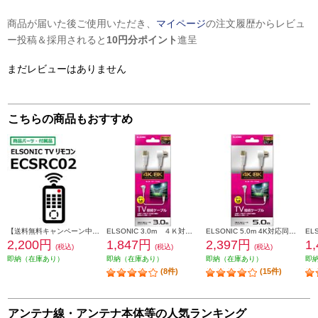
商品が届いた後ご使用いただき、
マイページ
の注文履歴からレビュ
ー投稿＆採用されると
10円分ポイント
進呈
まだレビューはありません
こちらの商品もおすすめ
【送料無料キャンペーン中】 ELSONIC リモコン ECSRC02
ELSONIC 3.0m ４Ｋ対応同軸ケーブル 片端L型・片端ストレート型 TV接続ケーブル EPD030SL4
ELSONIC 5.0m 4K対応同軸ケーブル 片端L型・片端ストレート型 TV接続ケーブル EPD050SL4
2,200円
1,847円
2,397円
1
(税込)
(税込)
(税込)
即納（在庫あり）
即納（在庫あり）
即納（在庫あり）
即
(8件)
(15件)
アンテナ線・アンテナ本体等の人気ランキング