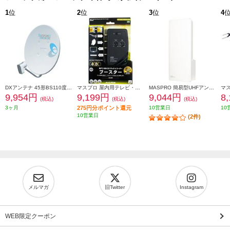
1
位
2
位
3
位
4
DXアンテナ 45形BS110度CSアンテナ BC453S
マスプロ 屋内用テレビ・レコーダーブースター ブラック SCUBCTRW30-PN
MASPRO 簡易型UHFアンテナ(スカイウォーリー) ブースター内蔵 ウォームホワイト U2SWLC3B
9,954円
9,199円
9,044円
8
(税込)
(税込)
(税込)
3ヶ月
275円分ポイント還元
10営業日
10
10営業日
(2件)
メルマガ
旧Twitter
Instagram
WEB限定クーポン