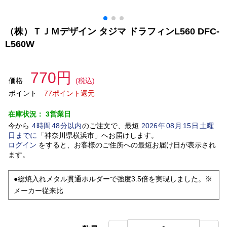
（株）ＴＪＭデザイン タジマ ドラフィンL560 DFC-
L560W
770円
価格
(税込)
ポイント
77ポイント還元
在庫状況：
3営業日
今から
4
時間
48
分以内
のご注文で、最短
2026
年
08
月
15
日
土曜
日
までに
「
神奈川県横浜市
」
へお届けします。
ログイン
をすると、お客様のご住所への最短お届け日が表示され
ます。
●総焼入れメタル貫通ホルダーで強度3.5倍を実現しました。※
メーカー従来比