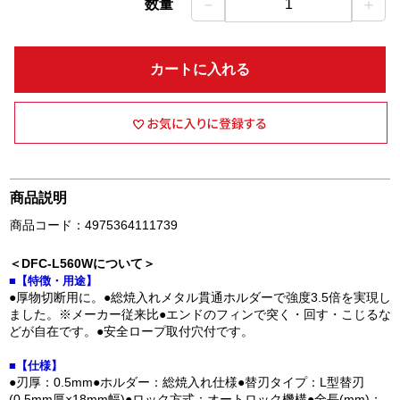
－
＋
数量
1
カートに入れる
商品説明
商品コード：4975364111739
＜DFC-L560Wについて＞
■【特徴・用途】
●厚物切断用に。●総焼入れメタル貫通ホルダーで強度3.5倍を実現し
ました。※メーカー従来比●エンドのフィンで突く・回す・こじるな
どが自在です。●安全ロープ取付穴付です。
■【仕様】
●刃厚：0.5mm●ホルダー：総焼入れ仕様●替刃タイプ：L型替刃
(0.5mm厚×18mm幅)●ロック方式：オートロック機構●全長(mm)：