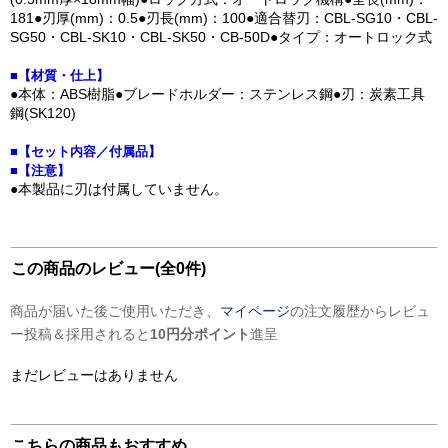
181●刃厚(mm)：0.5●刃長(mm)：100●適合替刃：CBL-SG10・CBL-
SG50・CBL-SK10・CBL-SK50・CB-50D●タイプ：オートロック式
■【材質・仕上】
●本体：ABS樹脂●ブレードホルダー：ステンレス鋼●刃：炭素工具
鋼(SK120)
■【セット内容／付属品】
■【注意】
●本製品に刃は付属していません。
この商品のレビュー(全0件)
商品が届いた後ご使用いただき、
マイページ
の注文履歴からレビュ
ー投稿＆採用されると
10円分ポイント
進呈
まだレビューはありません
こちらの商品もおすすめ