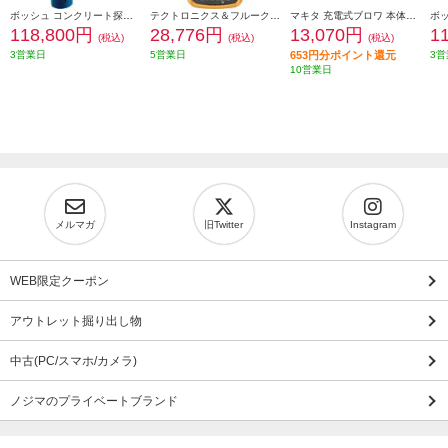
ボッシュ コンクリート探知機 0601081650
テクトロニクス＆フルークフルーク社 FLUKE 真の実効値マルチメーター 117
マキタ 充電式ブロワ 本体のみ(電池・充電器別売) UB185DZ
118,800円
28,776円
13,070円
1
(税込)
(税込)
(税込)
3営業日
5営業日
653円分ポイント還元
3営
10営業日
メルマガ
旧Twitter
Instagram
WEB限定クーポン
アウトレット掘り出し物
中古(PC/スマホ/カメラ)
ノジマのプライベートブランド