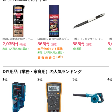
KURE 超耐水防錆グリース プログリースDX 430ml NO1402
LOCTITE 超強力防水スプレー布用 長時間 DBL-380
（株）ＴＪＭデザイン タジマ カッターナイフ ドラE3 DC-E395BK
2,035円
866円
585円
5
(税込)
(税込)
(税込)
未定（入荷次第お届け）
86円分ポイント還元
3営業日
3営
未定（入荷次第お届け）
(1件)
DIY用品（業務・家庭用）の人気ランキング
1
位
2
位
3
位
4