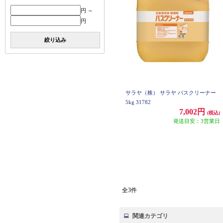
円 ～
円
絞り込み
サラヤ（株） サラヤ バスクリーナー
5kg 31782
7,002円
(税込)
発送目安：3営業日
全3件
関連カテゴリ