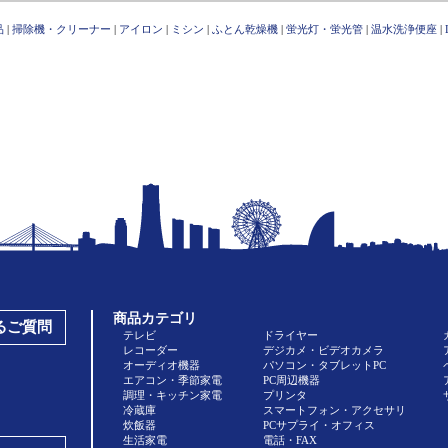
品
|
掃除機・クリーナー
|
アイロン
|
ミシン
|
ふとん乾燥機
|
蛍光灯・蛍光管
|
温水洗浄便座
|
商品カテゴリ
あるご質問
テレビ
ドライヤー
レコーダー
デジカメ・ビデオカメラ
オーディオ機器
パソコン・タブレットPC
エアコン・季節家電
PC周辺機器
調理・キッチン家電
プリンタ
冷蔵庫
スマートフォン・アクセサリ
炊飯器
PCサプライ・オフィス
生活家電
電話・FAX