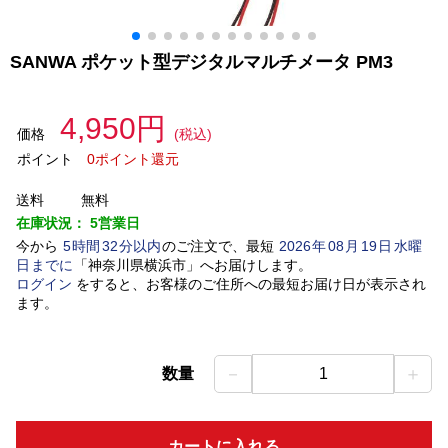
SANWA ポケット型デジタルマルチメータ PM3
4,950円
価格
(税込)
ポイント
0ポイント還元
送料
無料
在庫状況：
5営業日
今から
5
時間
32
分以内
のご注文で、最短
2026
年
08
月
19
日
水曜
日
までに
「
神奈川県横浜市
」
へお届けします。
ログイン
をすると、お客様のご住所への最短お届け日が表示され
ます。
－
＋
数量
1
カートに入れる