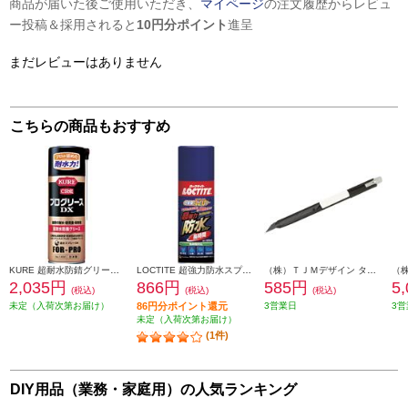
商品が届いた後ご使用いただき、
マイページ
の注文履歴からレビュ
ー投稿＆採用されると
10円分ポイント
進呈
まだレビューはありません
こちらの商品もおすすめ
KURE 超耐水防錆グリース プログリースDX 430ml NO1402
LOCTITE 超強力防水スプレー布用 長時間 DBL-380
（株）ＴＪＭデザイン タジマ カッターナイフ ドラE3 DC-E395BK
2,035円
866円
585円
5
(税込)
(税込)
(税込)
未定（入荷次第お届け）
86円分ポイント還元
3営業日
3営
未定（入荷次第お届け）
(1件)
DIY用品（業務・家庭用）の人気ランキング