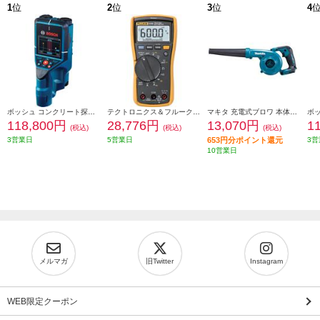
1
位
2
位
3
位
4
ボッシュ コンクリート探知機 0601081650
テクトロニクス＆フルークフルーク社 FLUKE 真の実効値マルチメーター 117
マキタ 充電式ブロワ 本体のみ(電池・充電器別売) UB185DZ
118,800円
28,776円
13,070円
1
(税込)
(税込)
(税込)
3営業日
5営業日
653円分ポイント還元
3営
10営業日
メルマガ
旧Twitter
Instagram
WEB限定クーポン