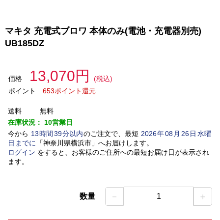
マキタ 充電式ブロワ 本体のみ(電池・充電器別売)
UB185DZ
13,070円
価格
(税込)
ポイント
653ポイント還元
送料
無料
在庫状況：
10営業日
今から
13
時間
39
分以内
のご注文で、最短
2026
年
08
月
26
日
水曜
日
までに
「
神奈川県横浜市
」
へお届けします。
ログイン
をすると、お客様のご住所への最短お届け日が表示され
ます。
－
＋
数量
1