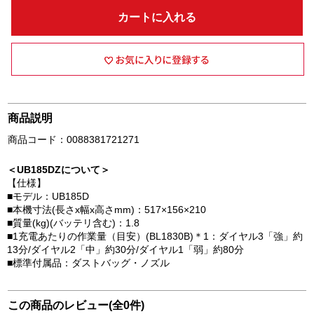
カートに入れる
商品説明
商品コード：0088381721271
＜UB185DZについて＞
【仕様】
■モデル：UB185D
■本機寸法(長さx幅x高さmm)：517×156×210
■質量(kg)(バッテリ含む)：1.8
■1充電あたりの作業量（目安）(BL1830B)＊1：ダイヤル3「強」約
13分/ダイヤル2「中」約30分/ダイヤル1「弱」約80分
■標準付属品：ダストバッグ・ノズル
この商品のレビュー(全0件)