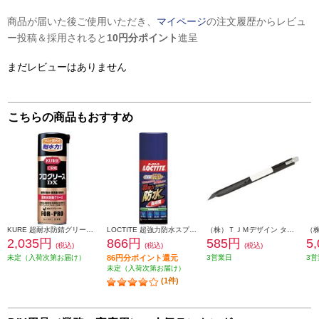
商品が届いた後ご使用いただき、
マイページ
の注文履歴からレビュ
ー投稿＆採用されると
10円分ポイント
進呈
まだレビューはありません
こちらの商品もおすすめ
KURE 超耐水防錆グリース プログリースDX 430ml NO1402
LOCTITE 超強力防水スプレー布用 長時間 DBL-380
（株）ＴＪＭデザイン タジマ カッターナイフ ドラE3 DC-E395BK
2,035円
866円
585円
5
(税込)
(税込)
(税込)
未定（入荷次第お届け）
86円分ポイント還元
3営業日
3営
未定（入荷次第お届け）
(1件)