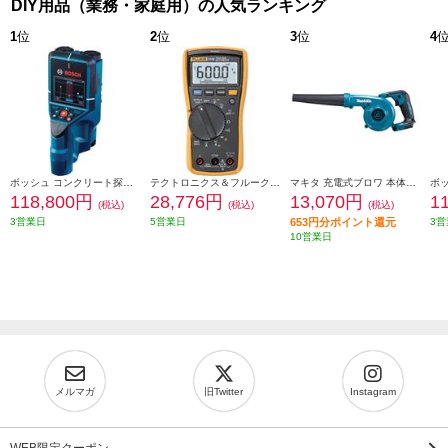
DIY用品（業務・家庭用）の人気ランキング
1
位
2
位
3
位
4
ボッシュ コンクリート探知機 0601081650
テクトロニクス＆フルークフルーク社 FLUKE 真の実効値マルチメーター 117
マキタ 充電式ブロワ 本体のみ(電池・充電器別売) UB185DZ
118,800円
28,776円
13,070円
1
(税込)
(税込)
(税込)
3営業日
5営業日
653円分ポイント還元
3営
10営業日
メルマガ
旧Twitter
Instagram