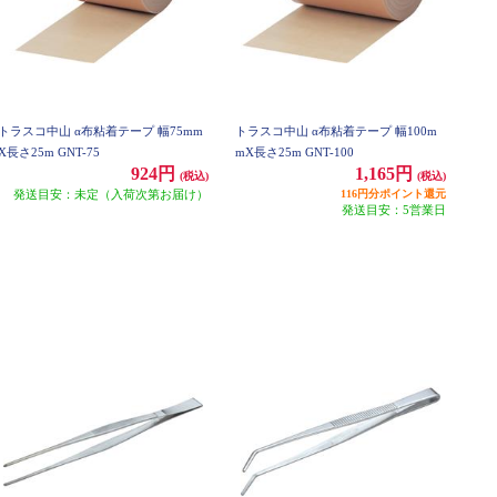
トラスコ中山 α布粘着テープ 幅75mm
トラスコ中山 α布粘着テープ 幅100m
X長さ25m GNT-75
mX長さ25m GNT-100
924円
1,165円
(税込)
(税込)
発送目安：未定（入荷次第お届け）
116円分ポイント還元
発送目安：5営業日