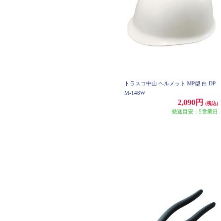
トラスコ中山 ヘルメット MP型 白 DP
M-148W
2,090円
(税込)
発送目安：5営業日