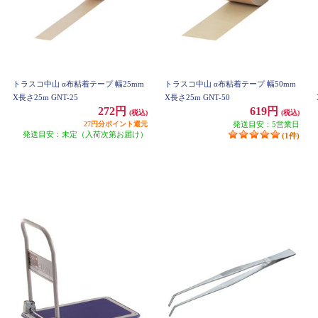
トラスコ中山 α布粘着テープ 幅25mm
トラスコ中山 α布粘着テープ 幅50mm
X長さ25m GNT-25
X長さ25m GNT-50
272円
619円
(税込)
(税込)
27円分ポイント還元
発送目安：5営業日
発送目安：未定（入荷次第お届け）
(1件)