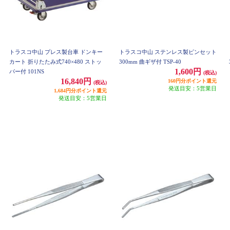
トラスコ中山 プレス製台車 ドンキー
トラスコ中山 ステンレス製ピンセット
カート 折りたたみ式740×480 ストッ
300mm 曲ギザ付 TSP-40
1,600円
パー付 101NS
(税込)
16,840円
160円分ポイント還元
(税込)
発送目安：5営業日
1,684円分ポイント還元
発送目安：5営業日