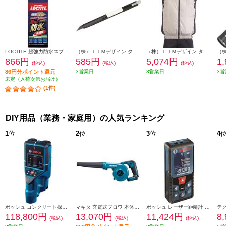
LOCTITE 超強力防水スプレー布用 長時間 DBL-380
（株）ＴＪＭデザイン タジマ カッターナイフ ドラE3 DC-E395BK
（株）ＴＪＭデザイン タジマ 清涼ファン風雅ベストL FVP-AAVBWL
866円
585円
5,074円
1
(税込)
(税込)
(税込)
86円分ポイント還元
3営業日
3営業日
3営
未定（入荷次第お届け）
(1件)
DIY用品（業務・家庭用）の人気ランキング
1
位
2
位
3
位
4
ボッシュ コンクリート探知機 0601081650
マキタ 充電式ブロワ 本体のみ(電池・充電器別売) UB185DZ
ボッシュ レーザー距離計 0601072R50
118,800円
13,070円
11,424円
8
(税込)
(税込)
(税込)