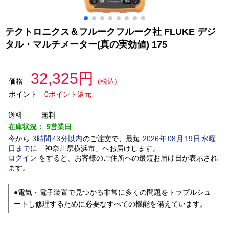
テクトロニクス＆フルークフルーク社 FLUKE デジ
タル・マルチメーター(真の実効値) 175
32,325円
価格
(税込)
ポイント
0ポイント還元
送料
無料
在庫状況：
5営業日
今から
3
時間
43
分以内
のご注文で、最短
2026
年
08
月
19
日
水曜
日
までに
「
神奈川県横浜市
」
へお届けします。
ログイン
をすると、お客様のご住所への最短お届け日が表示され
ます。
●電気・電子装置で見つかる非常に多くの問題をトラブルシュ
ートし修理するために必要なすべての機能を備えています。