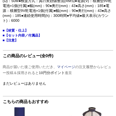
(Ω)：50M●検波方式：真の実効値整流(RMS)●電源(V)：積層型9V乾
電池×1個(付属)●幅(mm)：90●奥行(mm)：43●高さ(mm)：185●電
源：積層型9V乾電池×1個(付属)●幅(mm)：90●奥行(mm)：43●高さ
(mm)：185●連続使用時間(h)：300時間●平均値●最大表示(カウン
ト)：6000
■【材質・仕上】
■【セット内容／付属品】
■【注意】
この商品のレビュー(全0件)
商品が届いた後ご使用いただき、
マイページ
の注文履歴からレビュ
ー投稿＆採用されると
10円分ポイント
進呈
まだレビューはありません
こちらの商品もおすすめ