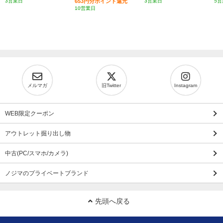
3営業日
653円分ポイント還元
3営業日
5営
10営業日
メルマガ
旧Twitter
Instagram
WEB限定クーポン
アウトレット掘り出し物
中古(PC/スマホ/カメラ)
ノジマのプライベートブランド
先頭へ戻る