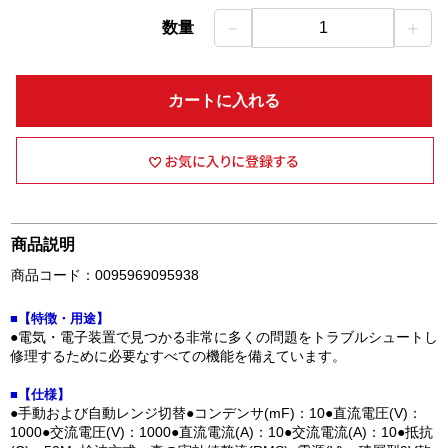
－
＋
数量
1
カートに入れる
商品説明
商品コード：0095969095938
■【特徴・用途】
●電気・電子装置で見つかる非常に多くの問題をトラブルシュートし
修理するために必要なすべての機能を備えています。
■【仕様】
●手動および自動レンジ切替●コンデンサ(mF)：10●直流電圧(V)：
1000●交流電圧(V)：1000●直流電流(A)：10●交流電流(A)：10●抵抗