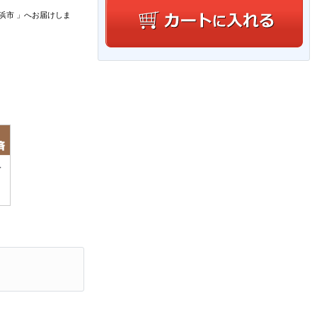
浜市
」
へお届けしま