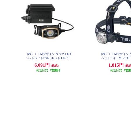
（株）ＴＪＭデザイン タジマ LED
（株）ＴＪＭデザイン タ
ヘッドライトE502Dセット LE-E50
ヘッドライトM121D LE
2D-SP
6,091円
1,815円
(税込)
(税込
発送目安:
3営業日
発送目安:
3営