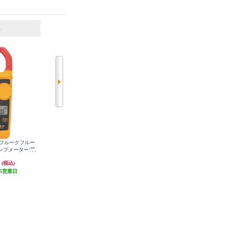
6
7
位
位
位
フルークフルー
ボッシュ IXOアダプター マルチカ
（株）ＴＪＭデザイン タジマ LED
ランプメーター(平
ッター 1600A001YF
ヘッドライトE502Dセット LE-E50
2D-SP
02-PLUS
円
3,168円
6,091円
(税込)
(税込)
(税込)
5営業日
発送目安:
5営業日
発送目安:
3営業日