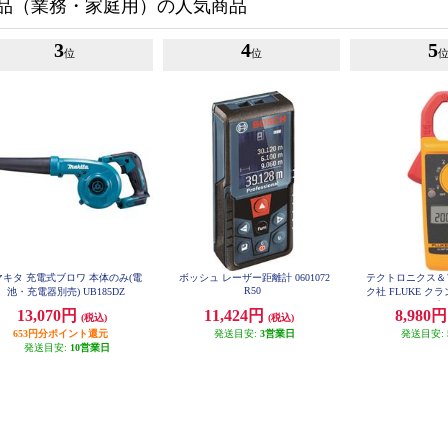
用品（業務・家庭用）の人気商品
3
4
5
位
位
マキタ 充電式ブロワ 本体のみ(電
ボッシュ レーザー距離計 0601072
テクトロニクス＆
R50
池・充電器別売) UB185DZ
ク社 FLUKE ク
均値タイプ) 3
13,070円
11,424円
8,980
(税込)
(税込)
653円分ポイント還元
発送目安:
3営業日
発送目安:
発送目安:
10営業日