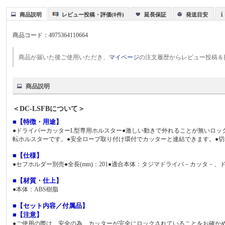
商品説明
レビュー投稿・評価(0件)
延長保証
発送目安
商品コード：
4975364110664
商品が届いた後ご使用いただき、
マイページ
の注文履歴からレビュー投稿＆
商品説明
＜DC-LSFBについて＞
■【特徴・用途】
●ドライバーカッターL型専用ホルスター●激しい動きで外れることが無いロッ
転ホルスターです。●安全ロープ取り付け環付でカッターと連結できます。●
■【仕様】
●セフホルダー別売●全長(mm)：201●適合本体：タジマドライバ－カッタ－、
■【材質・仕上】
●本体：ABS樹脂
■【セット内容／付属品】
■【注意】
●ご使用の際は、安全の為、カッターが完全にロックされていることをお確か