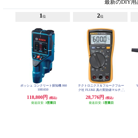
最新のDIY
1
2
位
位
ボッシュ コンクリート探知機 060
テクトロニクス＆フルークフルー
1081650
ク社 FLUKE 真の実効値マルチメ
ーター 117
118,800円
28,776円
(税込)
(税込)
発送目安:
3営業日
発送目安:
5営業日