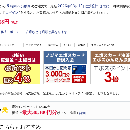
8
8
2026
08
15
土曜日
から
時間
分以内
のご注文で、最短
年
月
日
までに
「
神奈川県横
。
[
ログイン
]をすると、お客様のご住所への最短お届け日が表示されます。
08円
(税込)
価格・ポイント・在庫などは店頭と異なります
クレジットカード
コンビニ決済
銀行振込
d払い
PayPay
エポスかんたん決済
ちらの商品の価格・お支払方法・配送方法などはノジマオンライン限定サービスとなります。
高速インターネット @nifty光
最大30,100円分
開通で
ポイント進呈 [
詳細
]
こちらもおすすめ