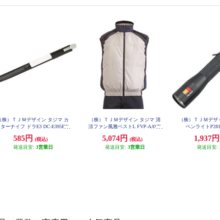
（株）ＴＪＭデザイン タジマ カ
（株）ＴＪＭデザイン タジマ 清
（株）ＴＪＭデザイ
ターナイフ ドラE3 DC-E395BK
涼ファン風雅ベストL FVP-AAVB
ペンライトP281D
WL
585円
5,074円
1,937
(税込)
(税込)
発送目安:
3営業日
発送目安:
3営業日
発送目安: