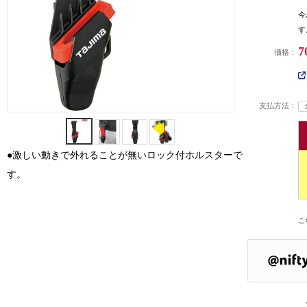
今
す
7
価格：
支払方法：
●激しい動きで外れることが無いロック付ホルスターで
す。
こ