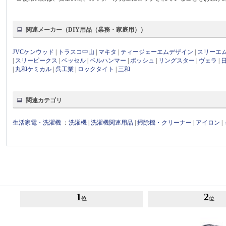
関連メーカー（DIY用品（業務・家庭用））
JVCケンウッド
|
トラスコ中山
|
マキタ
|
ティージェーエムデザイン
|
スリーエ
|
スリーピークス
|
ベッセル
|
ベルハンマー
|
ボッシュ
|
リングスター
|
ヴェラ
|
|
丸和ケミカル
|
呉工業
|
ロックタイト
|
三和
関連カテゴリ
生活家電・洗濯機
：
洗濯機
|
洗濯機関連用品
|
掃除機・クリーナー
|
アイロン
|
1
2
位
位