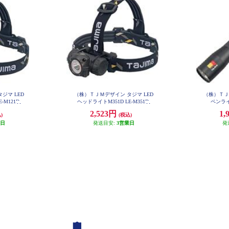
ジマ LED
（株）ＴＪＭデザイン タジマ LED
（株）ＴＪ
-M121D
ヘッドライトM351D LE-M351D
ペンライト
2,523円
1,
)
(税込)
業日
発送目安:
3営業日
発