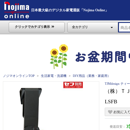
日本最大級のデジタル家電通販「Nojima Online」
クリックでカテゴリ表示
全カテゴリ
ノジマオンラインTOP
生活家電・洗濯機
DIY用品（業務・家庭用）
TJMdesign 
（株）ＴＪ
LSFB
発送目安：