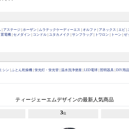
ム
|
アステージ
|
ホーザン
|
ムラテックケーディーエス
|
オルファ
|
アネックス
|
エビ
|
日置電機
|
セメダイン
|
コンドル
|
ユタカメイク
|
サンフラッグ
|
トワロン
|
トーン
|
ゼ
ミシン
|
ふとん乾燥機
|
蛍光灯・蛍光管
|
温水洗浄便座
|
LED電球
|
照明器具
|
DIY用
ティージェーエムデザインの最新人気商品
3
位