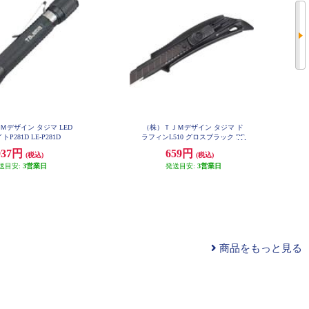
Ｍデザイン タジマ LED
（株）ＴＪＭデザイン タジマ ド
P281D LE-P281D
ラフィンL510 グロスブラック DF
C510N-GB
937円
659円
(税込)
(税込)
送目安:
3営業日
発送目安:
3営業日
商品をもっと見る