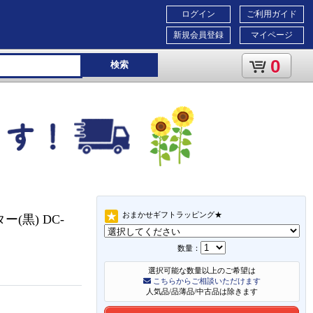
ログイン
ご利用ガイド
新規会員登録
マイページ
0
検索
おまかせギフトラッピング★
黒) DC-
数量：
選択可能な数量以上のご希望は
こちらからご相談いただけます
人気品/品薄品/中古品は除きます