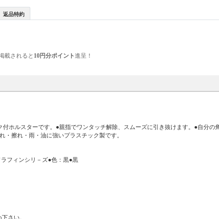
返品特約
掲載されると
10円分ポイント
進呈！
ク付ホルスターです。●親指でワンタッチ解除、スムーズに引き抜けます。●自分の角
切れ・擦れ・雨・油に強いプラスチック製です。
ドラフィンシリ－ズ●色：黒●黒
め下さい。