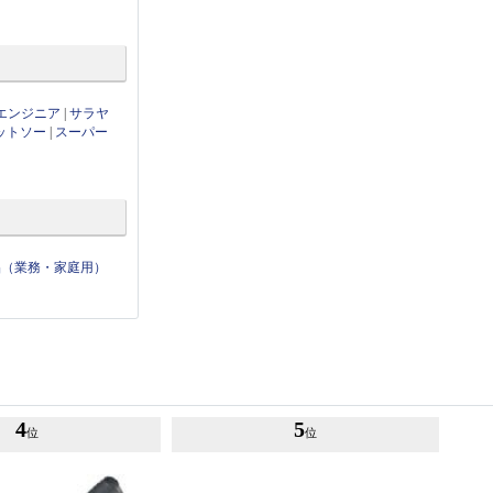
エンジニア
|
サラヤ
ットソー
|
スーパー
品（業務・家庭用）
4
5
位
位