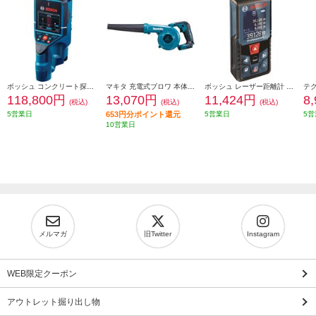
ボッシュ コンクリート探知機 0601081650
マキタ 充電式ブロワ 本体のみ(電池・充電器別売) UB185DZ
ボッシュ レーザー距離計 0601072R50
118,800円
13,070円
11,424円
8
(税込)
(税込)
(税込)
5営業日
653円分ポイント還元
5営業日
5営
10営業日
メルマガ
旧Twitter
Instagram
WEB限定クーポン
アウトレット掘り出し物