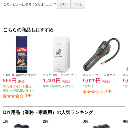
このレビューは参考になりましたか？
はい
いいえ
こちらの商品もおすすめ
LOCTITE 超強力防水スプレー布用 長時間 DBL-380
サラヤ（株） サラヤ プッシュ式ディスペンサー MD-300B-PHJ 41938
ボッシュ コードレスエアポンプイージーポンプ 0603947080
866円
1,491円
9,029円
9
(税込)
(税込)
(税込)
86円分ポイント還元
即納（在庫残りわずか）
5営業日
5営
未定（入荷次第お届け）
(1件)
(1件)
DIY用品（業務・家庭用）の人気ランキング
1
位
2
位
3
位
4