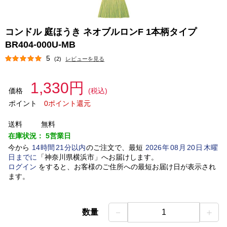
コンドル 庭ほうき ネオブルロンF 1本柄タイプ
BR404-000U-MB
5
(2)
レビューを見る
1,330円
価格
(税込)
ポイント
0ポイント還元
送料
無料
在庫状況：
5営業日
今から
14
時間
21
分以内
のご注文で、最短
2026
年
08
月
20
日
木曜
日
までに
「
神奈川県横浜市
」
へお届けします。
ログイン
をすると、お客様のご住所への最短お届け日が表示され
ます。
－
＋
数量
1