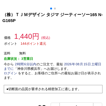
（株）ＴＪＭデザイン タジマ ジーティーソー165 N-
G165P
1,440円
価格
(税込)
ポイント
144ポイント還元
送料
無料
在庫状況：
3営業日
今から
2
時間
6
分以内
のご注文で、最短
2026
年
08
月
15
日
土曜日
までに
「
神奈川県横浜市
」
へお届けします。
ログイン
をすると、お客様のご住所への最短お届け日が表示され
ます。
●切断面の品質が要求される精密加工に適します。