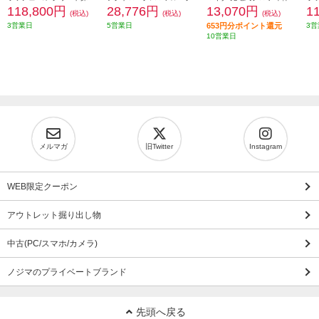
118,800円
28,776円
13,070円
1
(税込)
(税込)
(税込)
3営業日
5営業日
653円分ポイント還元
3営
10営業日
メルマガ
旧Twitter
Instagram
WEB限定クーポン
アウトレット掘り出し物
中古(PC/スマホ/カメラ)
ノジマのプライベートブランド
先頭へ戻る