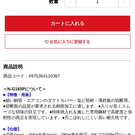
－
＋
数量
1
カートに入れる
商品説明
商品コード：4975364110367
＜N-G165Pについて＞
■【特徴・用途】
●細い銅管・エアコンのダクトカバー・塩ビ部材・薄鉄板の切断用。
●切断面の品質が要求される精密加工に適します。●入りが良くスム
ーズな切味の目立です。●特殊焼入れを施した専用鋼材で高硬度と強
靭性の両立を実現しています。●刃こぼれしにくい高い耐久性です。
■【仕様】
●刃長(mm)：165●全長(mm)：280●適合替刃：NK-G165P●刃ピッチ