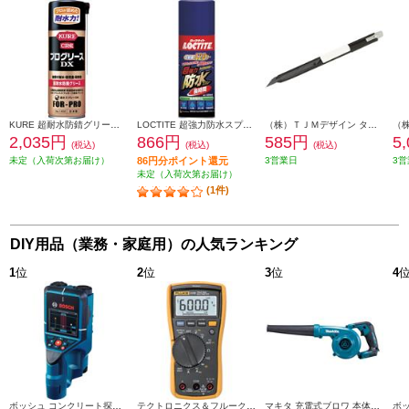
KURE 超耐水防錆グリース プログリースDX 430ml NO1402
LOCTITE 超強力防水スプレー布用 長時間 DBL-380
（株）ＴＪＭデザイン タジマ カッターナイフ ドラE3 DC-E395BK
2,035円
866円
585円
5
(税込)
(税込)
(税込)
未定（入荷次第お届け）
86円分ポイント還元
3営業日
3営
未定（入荷次第お届け）
(1件)
DIY用品（業務・家庭用）の人気ランキング
1
位
2
位
3
位
4
ボッシュ コンクリート探知機 0601081650
テクトロニクス＆フルークフルーク社 FLUKE 真の実効値マルチメーター 117
マキタ 充電式ブロワ 本体のみ(電池・充電器別売) UB185DZ