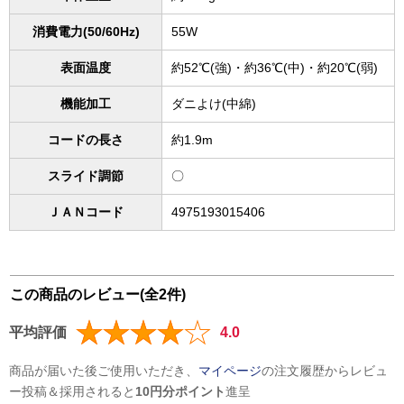
消費電力(50/60Hz)
55W
表面温度
約52℃(強)・約36℃(中)・約20℃(弱)
機能加工
ダニよけ(中綿)
コードの長さ
約1.9m
スライド調節
〇
ＪＡＮコード
4975193015406
この商品のレビュー(全2件)
平均評価
4.0
商品が届いた後ご使用いただき、
マイページ
の注文履歴からレビュ
ー投稿＆採用されると
10円分ポイント
進呈