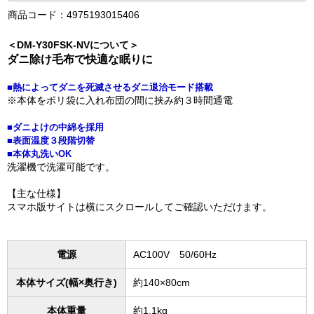
商品コード：4975193015406
＜DM-Y30FSK-NVについて＞
ダニ除け毛布で快適な眠りに
■熱によってダニを死滅させるダニ退治モード搭載
※本体をポリ袋に入れ布団の間に挟み約３時間通電
■ダニよけの中綿を採用
■表面温度３段階切替
■本体丸洗いOK
洗濯機で洗濯可能です。
【主な仕様】
スマホ版サイトは横にスクロールしてご確認いただけます。
電源
AC100V 50/60Hz
本体サイズ(幅×奥行き)
約140×80cm
本体重量
約1.1kg