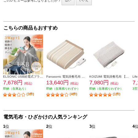
このレビューは参考になりましたか？
はい
いいえ
こちらの商品もおすすめ
ELSONIC USB給電式ブランケット ひざ掛け/肩掛け/掛布団/クッション/ EZUB25
Panasonic 電気掛敷毛布 【188×137/シングルMサイズ/丸洗いOK/ベージュ】 DB-R31M-C
KOIZUMI 電気掛敷毛布 【抗菌防臭/頭寒足熱/洗える毛布/ダニ退治】 KDK-60231
7,678円
13,640円
7,980円
7
(税込)
(税込)
(税込)
即納（在庫あり）
即納（在庫残りわずか）
即納（在庫残りわずか）
3営
(3件)
(4件)
(1件)
電気毛布・ひざかけの人気ランキング
1
位
2
位
3
位
4