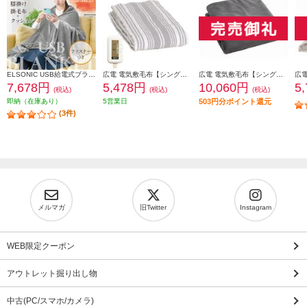
ELSONIC USB給電式ブランケット ひざ掛け/肩掛け/掛布団/クッション/ EZUB25
広電 電気敷毛布【シングル/ロング/180×80cm/洗える/スライド温度調節/ダニ退治/ストライプ/グレー】 VWS803H-HL
広電 電気敷毛布【シングル/188×130cm/ラビットファー/洗える/スライド温度調節/ダニ退治】 CWB801R-HM
7,678円
5,478円
10,060円
5
(税込)
(税込)
(税込)
即納（在庫あり）
5営業日
503円分ポイント還元
(3件)
メルマガ
旧Twitter
Instagram
WEB限定クーポン
アウトレット掘り出し物
中古(PC/スマホ/カメラ)