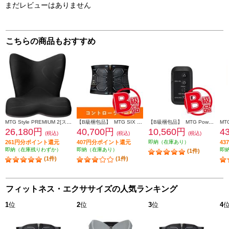
まだレビューはありません
こちらの商品もおすすめ
MTG Style PREMIUM 2[スタイルプレミアムツー] ブラック YSAL03A
【B級梱包品】 MTG SIX PAD Powersuit Core Belt HOME GYM対応モデル S[シックスパッド パワースーツ コアベルト ホームジム] SE-BS-00A-S
【B級梱包品】 MTG Powersuit Core Belt HOME GYM対応モデル 専用コントローラー[シックスパッド パワースーツ コアベルト ホームジム] SE-BT-00A
26,180円
40,700円
10,560円
4
(税込)
(税込)
(税込)
261円分ポイント還元
407円分ポイント還元
即納（在庫あり）
4
即納（在庫残りわずか）
即納（在庫あり）
即
(1件)
(1件)
(1件)
フィットネス・エクササイズの人気ランキング
1
位
2
位
3
位
4