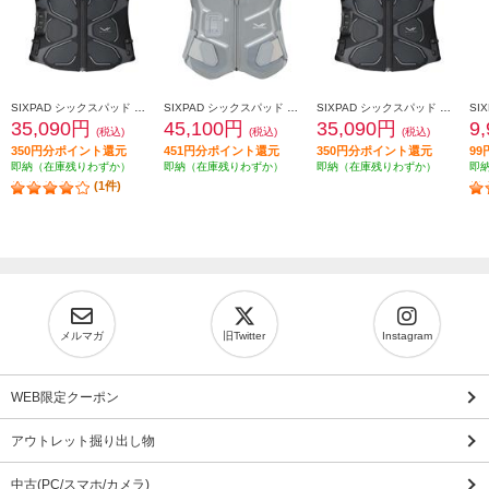
SIXPAD シックスパッド コアベルト2（SIXPAD Core Belt 2 黒 Ｌ） SE-CB-03C-L
SIXPAD シックスパッド メディカルコアＬ（SIXPAD Medical Core グレー Ｌ） SE-CG-14C-L
SIXPAD シックスパッド コアベルト2（SIXPAD Core Belt 2 黒 Ｍ） SE-CB-03B-M
35,090円
45,100円
35,090円
9
(税込)
(税込)
(税込)
350円分ポイント還元
451円分ポイント還元
350円分ポイント還元
9
即納（在庫残りわずか）
即納（在庫残りわずか）
即納（在庫残りわずか）
即
(1件)
メルマガ
旧Twitter
Instagram
WEB限定クーポン
アウトレット掘り出し物
中古(PC/スマホ/カメラ)