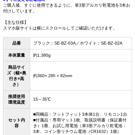
ご購入後、すぐに使用できるように、単3形アルカリ乾電池を3本お
付けしています。
【主な仕様】
スマホ版サイトは横にスクロールしてご確認いただけます。
品番
ブラック：SE-BZ-03A／ホワイト：SE-BZ-02A
本体重量
約1,380g
商品サイ
ズ（幅×奥
約360× 285 × 82mm
行き×高
さ）
推奨使用
15～35℃
環境温度
■同梱品：フットフィット3本体1台、リモコン1台
セット内
■付属品：専用マット1枚、取扱説明書（保証書付
容
き）1冊、お試し用電池（単3形アルカリ乾電池：
3本、コイン形リチウム電池（CR1632）1個）