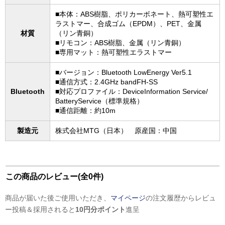
■本体：ABS樹脂、ポリカーボネート、熱可塑性エ
ラストマー、合成ゴム（EPDM）、PET、金属
材質
（リン青銅）
■リモコン：ABS樹脂、金属（リン青銅）
■専用マット：熱可塑性エラストマー
■バージョン：Bluetooth LowEnergy Ver5.1
■通信方式：2.4GHz bandFH-SS
Bluetooth
■対応プロファイル：DeviceInformation Service/
BatteryService（標準規格）
■通信距離：約10m
製造元
株式会社MTG（日本） 原産国：中国
この商品のレビュー(全0件)
商品が届いた後ご使用いただき、
マイページ
の注文履歴からレビュ
ー投稿＆採用されると
10円分ポイント
進呈