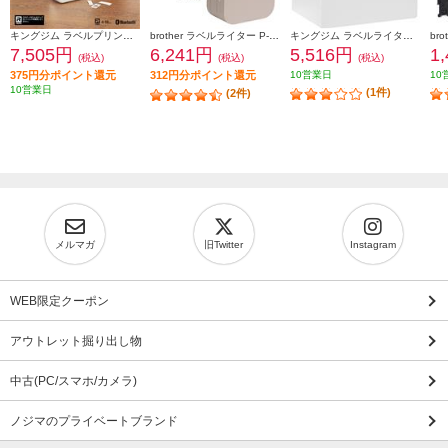
キングジム ラベルプリンター「テプラ」PRO ホワイト SR-R2500P
brother ラベルライター P-TOUCH CUBE(ピータッチ キューブ) ラテ スマホ専用/3.5mm~12mm幅/TZeテープ対応 PT-P300BTLT
キングジム ラベルライタ－ 「テプラ」 Lite ホワイト LR30-W
7,505円
6,241円
5,516円
1
(税込)
(税込)
(税込)
375円分ポイント還元
312円分ポイント還元
10営業日
10
10営業日
(1件)
(2件)
メルマガ
旧Twitter
Instagram
WEB限定クーポン
アウトレット掘り出し物
中古(PC/スマホ/カメラ)
ノジマのプライベートブランド