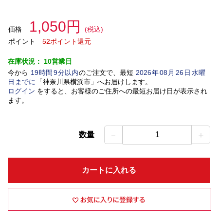
1,050円
価格
(税込)
ポイント
52ポイント還元
在庫状況：
10営業日
今から
19
時間
9
分以内
のご注文で、最短
2026
年
08
月
26
日
水曜
日
までに
「
神奈川県横浜市
」
へお届けします。
ログイン
をすると、お客様のご住所への最短お届け日が表示され
ます。
－
＋
数量
1
カートに入れる