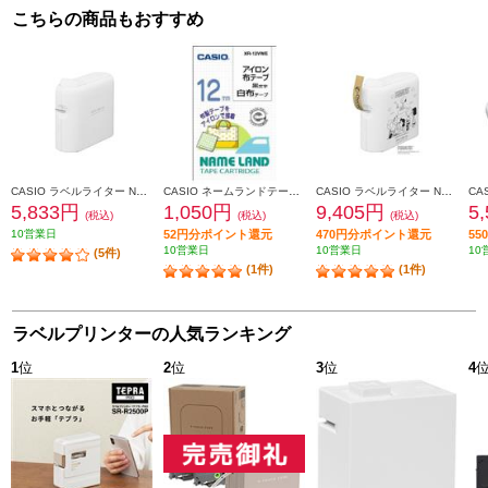
こちらの商品もおすすめ
CASIO ラベルライター NAMELAND i-ma（ネームランドイーマ） KL-SP10
CASIO ネームランドテープ アイロン布テープ XR-12VWE
CASIO ラベルライター NAMELAND i-ma（ネームランドイーマ）ピーナッツモデル KL-SP10-PN
5,833円
1,050円
9,405円
5
(税込)
(税込)
(税込)
10営業日
52円分ポイント還元
470円分ポイント還元
5
10営業日
10営業日
10
(5件)
(1件)
(1件)
ラベルプリンターの人気ランキング
1
位
2
位
3
位
4