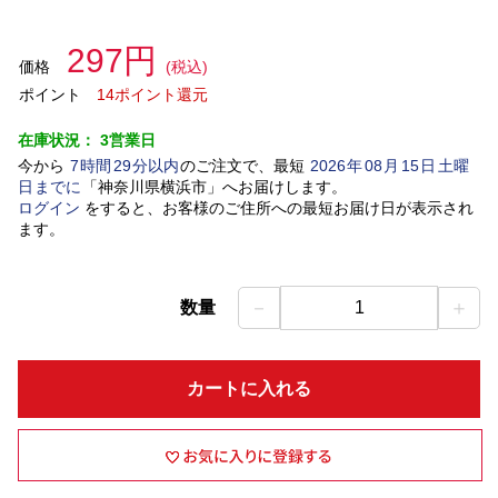
297円
価格
(税込)
ポイント
14ポイント還元
在庫状況：
3営業日
今から
7
時間
29
分以内
のご注文で、最短
2026
年
08
月
15
日
土曜
日
までに
「
神奈川県横浜市
」
へお届けします。
ログイン
をすると、お客様のご住所への最短お届け日が表示され
ます。
－
＋
数量
1
カートに入れる