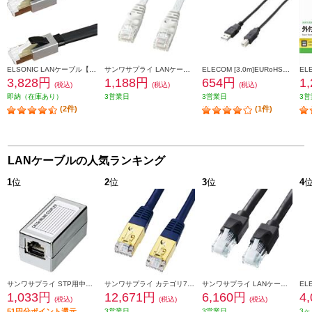
ELSONIC LANケーブル【5.0m/カテゴリー8/超高速/折れないツメ/フラットケーブル/ブラック】 EPLANF050CAT8
サンワサプライ LANケーブル 【カテゴリ6/フラット/ツメ折れ防止カバー付き/ストレート全結線/10m/ブラックホワイト】 LA-FL6-10W
ELECOM [3.0m]EURoHS指令準拠エコUSB2.0ケーブル（A-Bタイプ） U2C-JB30BK
3,828円
1,188円
654円
1
(税込)
(税込)
(税込)
即納（在庫あり）
3営業日
3営業日
3営
(2件)
(1件)
LANケーブルの人気ランキング
1
位
2
位
3
位
4
サンワサプライ STP用中継アダプタ エンハンスドカテゴリ5 ADT-EX-STPN
サンワサプライ カテゴリ7LANケーブル 20m ネイビーブルー KB-T7-20NVN
サンワサプライ LANケーブル 【カテゴリ6A/ツメ折れ防止コネクタ付/ストレート/20m/ブラック】 KB-T6ATS-20BK
1,033円
12,671円
6,160円
4
(税込)
(税込)
(税込)
51円分ポイント還元
3営業日
3営業日
3ヶ