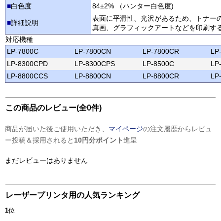
■
白色度
84±2% （ハンター白色度)
表面に平滑性、光沢があるため、トナー
■
詳細説明
真画、グラフィックアートなどを印刷す
対応機種
LP-7800C
LP-7800CN
LP-7800CR
LP
LP-8300CPD
LP-8300CPS
LP-8500C
LP
LP-8800CCS
LP-8800CN
LP-8800CR
LP
この商品のレビュー(全0件)
商品が届いた後ご使用いただき、
マイページ
の注文履歴からレビュ
ー投稿＆採用されると
10円分ポイント
進呈
まだレビューはありません
レーザープリンタ用の人気ランキング
1
位