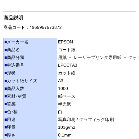
商品説明
商品コード：4965957573372
■
メーカー名
EPSON
■
商品名
コート紙
■
商品分類
用紙 － レーザープリンタ専用紙 － ク
■
申込番号
LPCCTA3
■
形状
カット紙
■
カット紙サイズ
A3
■
商品入数
1000
■
素材･材質
紙ベース
■
質感
半光沢
■
色･柄
白
■
用途
写真印刷 / グラフィック印刷
■
坪量
103g/m2
■
厚さ
0.1mm