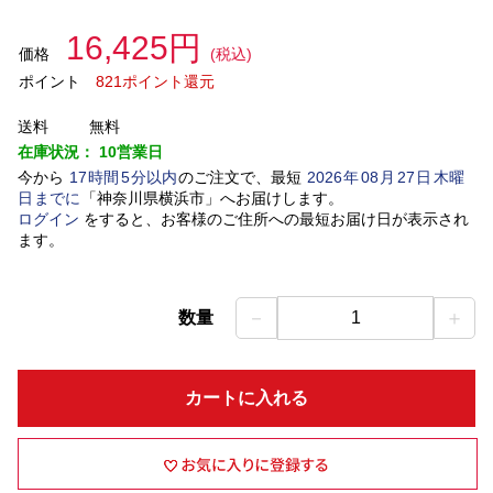
16,425円
価格
(税込)
ポイント
821ポイント還元
送料
無料
在庫状況：
10営業日
今から
17
時間
5
分以内
のご注文で、最短
2026
年
08
月
27
日
木曜
日
までに
「
神奈川県横浜市
」
へお届けします。
ログイン
をすると、お客様のご住所への最短お届け日が表示され
ます。
－
＋
数量
1
カートに入れる