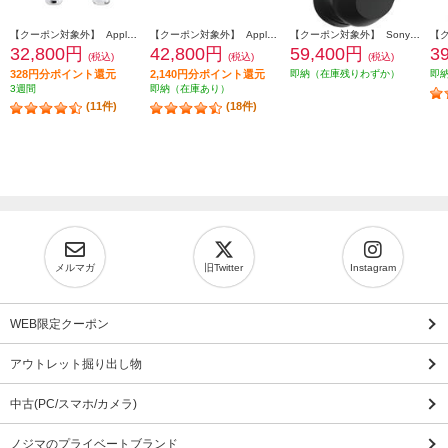
【クーポン対象外】 Apple AirPods4 第4世代 イヤホン ノイズキャンセリング機能 インイヤー 完全ワイヤレス 空間オーディオ MXP93J-A
【クーポン対象外】 Apple AirPodsPro3 ワイヤレス(左右分離)/Bluetooth/カナル型/ノイズキャンセリング/ホワイト MFHP4J-A
【クーポン対象外】 Sony ヘッドホン ワイヤレスノイズキャンセリングステレオヘッドセット【Bluetooth/ハイレゾ対応 /リモコン・マイク対応 /ブラック】 WH-1000XM6-BM
32,800円
42,800円
59,400円
3
(税込)
(税込)
(税込)
328円分ポイント還元
2,140円分ポイント還元
即納（在庫残りわずか）
即
3週間
即納（在庫あり）
(11件)
(18件)
メルマガ
旧Twitter
Instagram
WEB限定クーポン
アウトレット掘り出し物
中古(PC/スマホ/カメラ)
ノジマのプライベートブランド