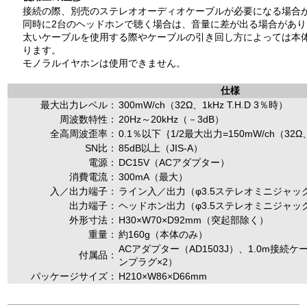
接続の際、別売のステレオオーディオケーブルが必要になる場合
同時に2台のヘッドホンで聴く場合は、音量に差が出る場合があり
太いケーブルを使用する際やケーブルの引き回し方によっては本
ります。
モノラルイヤホンは使用できません。
仕様
最大出力レベル：
300mW/ch（32Ω、1kHz T.H.D 3％時）
周波数特性：
20Hz～20kHz（－3dB）
全高周波歪率：
0.1％以下｛1/2最大出力=150mW/ch（32Ω
SN比：
85dB以上（JIS-A）
電源：
DC15V（ACアダプター）
消費電流：
300mA（最大）
入／出力端子：
ライン入／出力（φ3.5ステレオミニジャッ
出力端子：
ヘッドホン出力（φ3.5ステレオミニジャック
外形寸法：
H30×W70×D92mm（突起部除く）
重量：
約160g（本体のみ）
ACアダプター（AD1503J）、1.0m接続
付属品：
ンプラグ×2）
パッケージサイズ：
H210×W86×D66mm