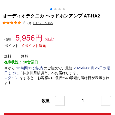
オーディオテクニカ ヘッドホンアンプ AT-HA2
5
(1)
レビューを見る
5,956円
価格
(税込)
ポイント
0ポイント還元
送料
無料
在庫状況：
10営業日
今から
13
時間
12
分以内
のご注文で、最短
2026
年
08
月
26
日
水曜
日
までに
「
神奈川県横浜市
」
へお届けします。
ログイン
をすると、お客様のご住所への最短お届け日が表示され
ます。
－
＋
数量
1