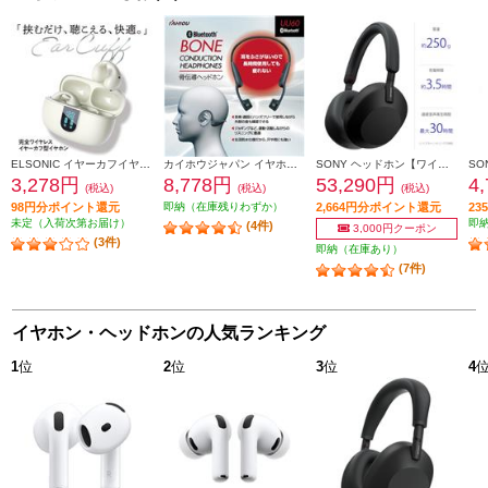
ELSONIC イヤーカフイヤホン【イヤーカフ型/Bluetooth/USB-C充電/周りの音が聞こえる/イヤホン/オフホワイト】 EN33KF01-OW
カイホウジャパン イヤホン【ワイヤレス/Bluetooth/骨伝導/ブラック】 UU60
SONY ヘッドホン【ワイヤレス/Bluetooth/ハイレゾ対応/リモコン・マイク対応/ノイズキャンセリング対応/ブラック】 WH-1000XM5-BM
3,278円
8,778円
53,290円
4
(税込)
(税込)
(税込)
98円分ポイント還元
即納（在庫残りわずか）
2,664円分ポイント還元
2
未定（入荷次第お届け）
即
(4件)
3,000円クーポン
(3件)
即納（在庫あり）
(7件)
イヤホン・ヘッドホンの人気ランキング
1
位
2
位
3
位
4