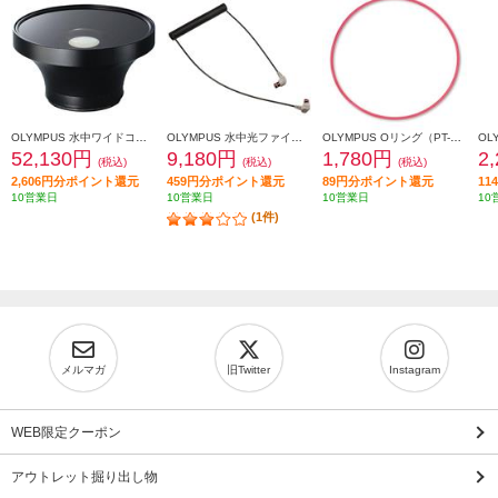
OLYMPUS 水中ワイドコンバージョンレンズ PTWC-01
OLYMPUS 水中光ファイバーケーブル PTCB-E02
OLYMPUS Oリング（PT-EP01付帯品） POL-EP01
52,130円
9,180円
1,780円
2
(税込)
(税込)
(税込)
2,606円分ポイント還元
459円分ポイント還元
89円分ポイント還元
1
10営業日
10営業日
10営業日
10
(1件)
メルマガ
旧Twitter
Instagram
WEB限定クーポン
アウトレット掘り出し物