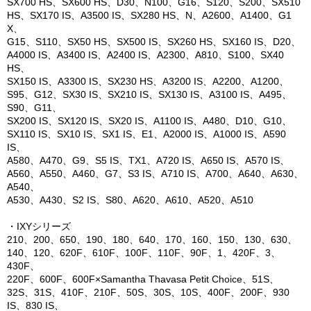
SX700 HS、SX600 HS、D30、N100、G16、S120、S200、SX510
HS、SX170 IS、A3500 IS、SX280 HS、N、A2600、A1400、G1
X、
G15、S110、SX50 HS、SX500 IS、SX260 HS、SX160 IS、D20、
A4000 IS、A3400 IS、A2400 IS、A2300、A810、S100、SX40
HS、
SX150 IS、A3300 IS、SX230 HS、A3200 IS、A2200、A1200、
S95、G12、SX30 IS、SX210 IS、SX130 IS、A3100 IS、A495、
S90、G11、
SX200 IS、SX120 IS、SX20 IS、A1100 IS、A480、D10、G10、
SX110 IS、SX10 IS、SX1 IS、E1、A2000 IS、A1000 IS、A590
IS、
A580、A470、G9、S5 IS、TX1、A720 IS、A650 IS、A570 IS、
A560、A550、A460、G7、S3 IS、A710 IS、A700、A640、A630、
A540、
A530、A430、S2 IS、S80、A620、A610、A520、A510
・IXYシリーズ
210、200、650、190、180、640、170、160、150、130、630、
140、120、620F、610F、100F、110F、90F、1、420F、3、
430F、
220F、600F、600F×Samantha Thavasa Petit Choice、51S、
32S、31S、410F、210F、50S、30S、10S、400F、200F、930
IS、830 IS、