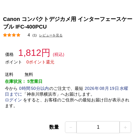
Canon コンパクトデジカメ用 インターフェースケー
ブル IFC-400PCU
4
(1)
レビューを見る
1,812円
価格
(税込)
ポイント
0ポイント還元
送料
無料
在庫状況：
5営業日
今から
0
時間
50
分以内
のご注文で、最短
2026
年
08
月
19
日
水曜
日
までに
「
神奈川県横浜市
」
へお届けします。
ログイン
をすると、お客様のご住所への最短お届け日が表示され
ます。
－
＋
数量
1