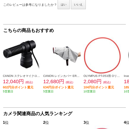
このレビューは参考になりましたか？
はい
いいえ
こちらの商品もおすすめ
CANON ステレオマイクロホン【高音質/小型/軽量/プラグイン・パワー/省電力】 DM-E100
CANON レインカバー ERC-R5L
OLYMPUS PT-053用 Oリング 防水プロテクター POL053
12,040円
12,680円
2,080円
1
(税込)
(税込)
(税込)
602円分ポイント還元
634円分ポイント還元
104円分ポイント還元
1
5営業日
5営業日
10営業日
10
カメラ関連商品の人気ランキング
1
位
2
位
3
位
4