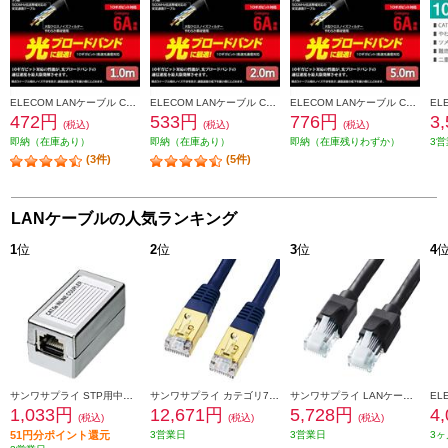
ELECOM LANケーブル CAT6A準拠 スタンダード 1m ブラック LD-GPA-BK1
ELECOM LANケーブル CAT6A準拠 スタンダード 2m ブラック LD-GPA-BK2
ELECOM LANケーブル CAT6A準拠 スタンダード 5m ブラック LD-GPA-BK5
472円
533円
776円
3
(税込)
(税込)
(税込)
即納（在庫あり）
即納（在庫あり）
即納（在庫残りわずか）
3営
(3件)
(5件)
LANケーブルの人気ランキング
1
位
2
位
3
位
4
サンワサプライ STP用中継アダプタ エンハンスドカテゴリ5 ADT-EX-STPN
サンワサプライ カテゴリ7LANケーブル 20m ネイビーブルー KB-T7-20NVN
サンワサプライ LANケーブル 【カテゴリ6A/ツメ折れ防止コネクタ付/ストレート/20m/ブラック】 KB-T6ATS-20BK
1,033円
12,671円
5,728円
4
(税込)
(税込)
(税込)
51円分ポイント還元
3営業日
3営業日
3ヶ