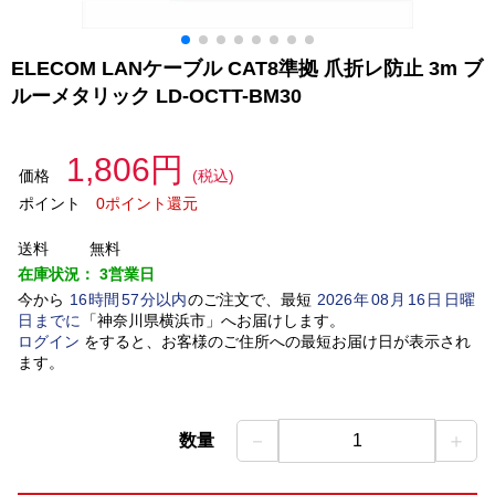
ELECOM LANケーブル CAT8準拠 爪折レ防止 3m ブ
ルーメタリック LD-OCTT-BM30
1,806円
価格
(税込)
ポイント
0ポイント還元
送料
無料
在庫状況：
3営業日
今から
16
時間
57
分以内
のご注文で、最短
2026
年
08
月
16
日
日曜
日
までに
「
神奈川県横浜市
」
へお届けします。
ログイン
をすると、お客様のご住所への最短お届け日が表示され
ます。
－
＋
数量
1