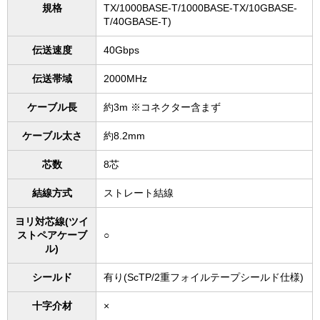
規格
TX/1000BASE-T/1000BASE-TX/10GBASE-
T/40GBASE-T)
伝送速度
40Gbps
伝送帯域
2000MHz
ケーブル長
約3m ※コネクター含まず
ケーブル太さ
約8.2mm
芯数
8芯
結線方式
ストレート結線
ヨリ対芯線(ツイ
ストペアケーブ
○
ル)
シールド
有り(ScTP/2重フォイルテープシールド仕様)
十字介材
×