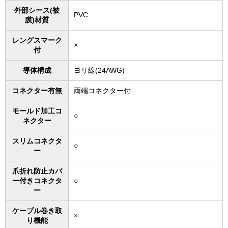
外部シース(被
PVC
膜)材質
レングスマーク
×
付
導体構成
ヨリ線(24AWG)
コネクター有無
両端コネクター付
モールド加工コ
○
ネクター
スリムコネクタ
○
ー
爪折れ防止カバ
ー付きコネクタ
○
ー
ケーブル巻き取
×
り機能