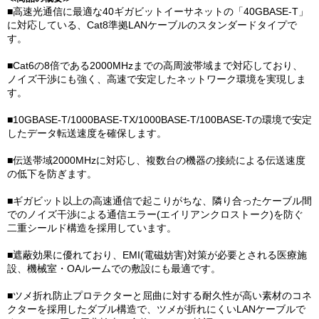
■高速光通信に最適な40ギガビットイーサネットの「40GBASE-T」
に対応している、Cat8準拠LANケーブルのスタンダードタイプで
す。
■Cat6の8倍である2000MHzまでの高周波帯域まで対応しており、
ノイズ干渉にも強く、高速で安定したネットワーク環境を実現しま
す。
■10GBASE-T/1000BASE-TX/1000BASE-T/100BASE-Tの環境で安定
したデータ転送速度を確保します。
■伝送帯域2000MHzに対応し、複数台の機器の接続による伝送速度
の低下を防ぎます。
■ギガビット以上の高速通信で起こりがちな、隣り合ったケーブル間
でのノイズ干渉による通信エラー(エイリアンクロストーク)を防ぐ
二重シールド構造を採用しています。
■遮蔽効果に優れており、EMI(電磁妨害)対策が必要とされる医療施
設、機械室・OAルームでの敷設にも最適です。
■ツメ折れ防止プロテクターと屈曲に対する耐久性が高い素材のコネ
クターを採用したダブル構造で、ツメが折れにくいLANケーブルで