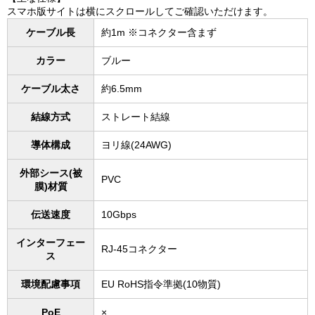
スマホ版サイトは横にスクロールしてご確認いただけます。
ケーブル長
約1m ※コネクター含まず
カラー
ブルー
ケーブル太さ
約6.5mm
結線方式
ストレート結線
導体構成
ヨリ線(24AWG)
外部シース(被
PVC
膜)材質
伝送速度
10Gbps
インターフェー
RJ-45コネクター
ス
環境配慮事項
EU RoHS指令準拠(10物質)
PoE
×