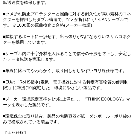
転送速度を確保します。
■ツメ折れ防止プロテクターと屈曲に対する耐久性が高い素材のコネ
クターを採用したダブル構造で、ツメが折れにくいLANケーブルで
す。 ※1000回の屈曲検査に合格(メーカー検証)
■隣接するポートに干渉せず、出っ張りが気にならないスリムコネク
ターを採用しています。
■ケーブル内に十字介材を入れることで信号の干渉を防止し、安定し
たデータ転送を実現します。
■単線に比べてやわらかく、取り回しがしやすいヨリ線仕様です。
■EUの「RoHS指令(電気・電子機器に対する特定有害物質の使用制
限)」に準拠(10物質)した、環境にやさしい製品です。
■メーカー環境認定基準を1つ以上満たし、『THINK ECOLOGY』マ
ークを表示した製品です。
■環境保全に取り組み、製品の包装容器が紙・ダンボール・ポリ袋の
みで構成されている製品です。
【主な仕様】