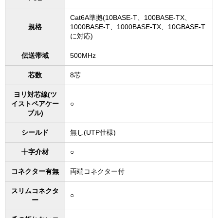
Cat6A準拠(10BASE-T、100BASE-TX、
規格
1000BASE-T、1000BASE-TX、10GBASE-T
に対応)
伝送帯域
500MHz
芯数
8芯
ヨリ対芯線(ツ
イストペアケー
○
ブル)
シールド
無し(UTP仕様)
十字介材
○
コネクター有無
両端コネクター付
スリムコネクタ
○
ー