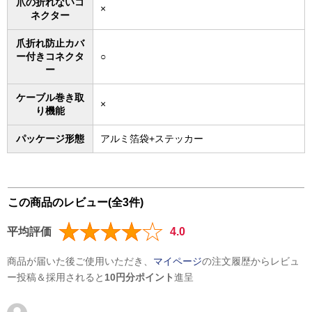
爪の折れないコ
×
ネクター
爪折れ防止カバ
ー付きコネクタ
○
ー
ケーブル巻き取
×
り機能
パッケージ形態
アルミ箔袋+ステッカー
この商品のレビュー(全3件)
平均評価
4.0
商品が届いた後ご使用いただき、
マイページ
の注文履歴からレビュ
ー投稿＆採用されると
10円分ポイント
進呈