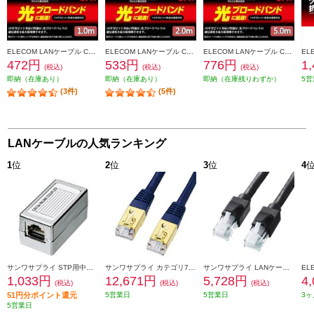
ELECOM LANケーブル CAT6A準拠 スタンダード 1m ブラック LD-GPA-BK1
ELECOM LANケーブル CAT6A準拠 スタンダード 2m ブラック LD-GPA-BK2
ELECOM LANケーブル CAT6A準拠 スタンダード 5m ブラック LD-GPA-BK5
472円
533円
776円
1
(税込)
(税込)
(税込)
即納（在庫あり）
即納（在庫あり）
即納（在庫残りわずか）
5営
(3件)
(5件)
LANケーブルの人気ランキング
1
位
2
位
3
位
4
サンワサプライ STP用中継アダプタ エンハンスドカテゴリ5 ADT-EX-STPN
サンワサプライ カテゴリ7LANケーブル 20m ネイビーブルー KB-T7-20NVN
サンワサプライ LANケーブル 【カテゴリ6A/ツメ折れ防止コネクタ付/ストレート/20m/ブラック】 KB-T6ATS-20BK
1,033円
12,671円
5,728円
4
(税込)
(税込)
(税込)
51円分ポイント還元
5営業日
5営業日
3ヶ
5営業日