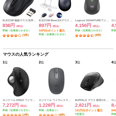
ELECOM 無線マウス/光学式/Sサイズ/抗菌/ブラック M-DY10DRSKBK
ELECOM BlueLEDマウス EPRIM【有線/3ボタン/ブラック】 M-Y8UBBK
Logicool SIGNATUREワイヤレスマウス【M650MGR/Mサイズ/グラファイト】 M650MGR
836円
897円
4,156円
4
(税込)
(税込)
(税込)
即納（在庫残りわずか）
44円分ポイント還元
即納（在庫残りわずか）
即
即納（在庫残りわずか）
(3件)
(8件)
マウスの人気ランキング
1
位
2
位
3
位
4
ロジクール ERGO ワイヤレストラックボールマウス ブラック M575SPBK
ロジクール ワイヤレスマウス M196 Bluetooth グラファイト M196GR
BUFFALO マウス 静音5ボタン 切替機能付 Bluetooth5.0 ブラック BSMBB540BK
7,272円
1,228円
2,821円
8
(税込)
(税込)
(税込)
即納（在庫残りわずか）
即納（在庫あり）
141円分ポイント還元
8
5営業日
即
(2件)
(8件)