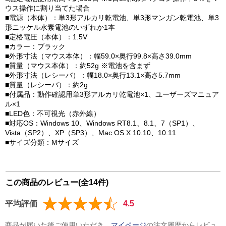
ウス操作に割り当てた場合
■電源（本体）：単3形アルカリ乾電池、単3形マンガン乾電池、単3
形ニッケル水素電池のいずれか1本
■定格電圧（本体）：1.5V
■カラー：ブラック
■外形寸法（マウス本体）：幅59.0×奥行99.8×高さ39.0mm
■質量（マウス本体）：約52g ※電池を含まず
■外形寸法（レシーバ）：幅18.0×奥行13.1×高さ5.7mm
■質量（レシーバ）：約2g
■付属品：動作確認用単3形アルカリ乾電池×1、ユーザーズマニュア
ル×1
■LED色：不可視光（赤外線）
■対応OS：Windows 10、Windows RT8.1、8.1、7（SP1）、
Vista（SP2）、XP（SP3）、Mac OS X 10.10、10.11
■サイズ分類：Mサイズ
この商品のレビュー(全14件)
平均評価
4.5
商品が届いた後ご使用いただき、
マイページ
の注文履歴からレビュ