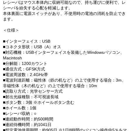
レシーバはマウス本体内に収納可能なので、持ち運びに便利で、レ
シーバを紛失する心配を軽減します。
本体裏面に電源スイッチがあり、不使用時の電池の消耗を防止でき
ます。
＜仕様＞
■インターフェイス：USB
■コネクタ形状：USB（A）オス
■対応機種：USBインターフェイスを装備したWindowsパソコン、
Macintosh
■分解能：1200カウント
■通信方式：GFSK方式
■電波周波数：2.4GHz帯
■電波到達距離：磁性体（鉄の机など）の上で使用する場合：3m、
非磁性体（木の机など）の上で使用する場合：10m
■読取り方式：光学センサー方式
■射出光線種類：不可視波長域
■ボタン数：3個 ※ホイールボタン含む
■ホイール数：1個
■レシーバ収納：○
■連続動作時間：約500時間
■連続待機時間：約1041日
■想定電池使用期間：約905日 ※1日8時間のパソコン操作中5％をマ