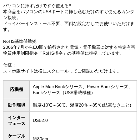
パソコンに挿すだけですぐ使える!!
本商品をパソコンのUSBポートに挿し込むだけのすぐ使えるカンタ
ン接続。
ドライバーインストール不要、面倒な設定なしでお使いいただけま
す。
RoHS基準値準拠
2006年7月からEU圏で施行された電気・電子機器に対する特定有害
物質使用制限指令「RoHS指令」の基準値に準拠しています。
仕様：
スマホ版サイトは横にスクロールしてご確認いただけます。
Apple Mac Bookシリーズ、Power Bookシリーズ、
応機種
Bookシリーズ（USB搭載機種）
動作環境
温度-10℃～60℃、湿度20％～85％(結露なきこと)
インター
USB2.0
フェース
ケーブル
約80cm