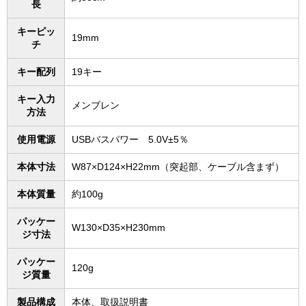
長
キーピッ
19mm
チ
キー配列
19キー
キー入力
メンブレン
方法
使用電源
USBバスパワー 5.0V±5％
本体寸法
W87×D124×H22mm（突起部、ケーブル含まず）
本体質量
約100g
パッケー
W130×D35×H230mm
ジ寸法
パッケー
120g
ジ質量
製品構成
本体、取扱説明書