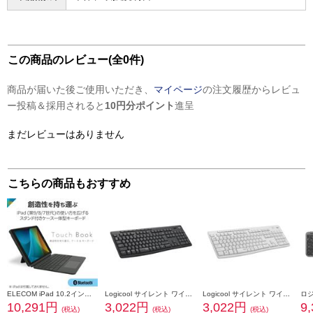
この商品のレビュー(全0件)
商品が届いた後ご使用いただき、
マイページ
の注文履歴からレビュ
ー投稿＆採用されると
10円分ポイント
進呈
まだレビューはありません
こちらの商品もおすすめ
ELECOM iPad 10.2インチ 第9 8 7世代用 キーボード付きケース 着脱可能 Bluetoothキーボード トラックパッド搭載 ブラック TK-CA13BPBK
Logicool サイレント ワイヤレスキーボード グラファイト K295GP
Logicool サイレント ワイヤレスキーボード オフホワイト K295OW
10,291円
3,022円
3,022円
9
(税込)
(税込)
(税込)