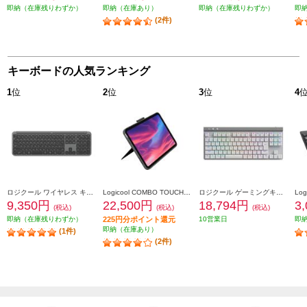
即納（在庫残りわずか）
即納（在庫あり）
即納（在庫残りわずか）
即
(2件)
キーボードの人気ランキング
1
位
2
位
3
位
4
ロジクール ワイヤレス キーボード Signature Slim【グラファイト】 K950GR
Logicool COMBO TOUCH キーボード一体型ケース(iPad 第10世代用) グレー IK1059GRA
ロジクール ゲーミングキーボード [Bluetooth/リニア/TKL/ホワイト］ G515-WL-LNWH
9,350円
22,500円
18,794円
3
(税込)
(税込)
(税込)
即納（在庫残りわずか）
225円分ポイント還元
10営業日
即
即納（在庫あり）
(1件)
(2件)