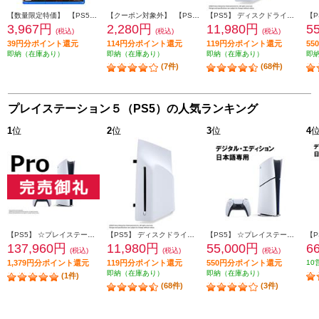
【数量限定特価】 【PS5】 ディサイプルズ ドミネーション デラックスエディション
【クーポン対象外】 【PS5】 スティックモジュール（DualSense Edge ワイヤレスコントローラー用）
【PS5】 ディスクドライブ(Slimモデル用)
3,967円
2,280円
11,980円
5
(税込)
(税込)
(税込)
39円分ポイント還元
114円分ポイント還元
119円分ポイント還元
5
即納（在庫あり）
即納（在庫あり）
即納（在庫あり）
即
(7件)
(68件)
プレイステーション５（PS5）の人気ランキング
1
位
2
位
3
位
4
【PS5】 ☆プレイステーション5 Pro本体（N）
【PS5】 ディスクドライブ(Slimモデル用)
【PS5】 ☆プレイステーション5本体 デジタル・エディション 日本語専用 Console Language: Japanese only
137,960円
11,980円
55,000円
6
(税込)
(税込)
(税込)
1,379円分ポイント還元
119円分ポイント還元
550円分ポイント還元
10
即納（在庫あり）
即納（在庫あり）
(1件)
(68件)
(3件)