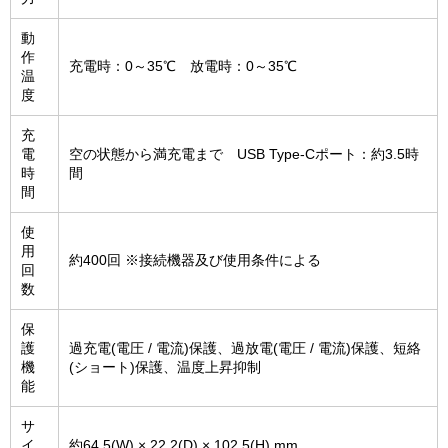
動
作
充電時：0～35℃ 放電時：0～35℃
温
度
充
電
空の状態から満充電まで USB Type-Cポート：約3.5時
時
間
間
使
用
約400回 ※接続機器及び使用条件による
回
数
保
護
過充電(電圧 / 電流)保護、過放電(電圧 / 電流)保護、短絡
機
(ショート)保護、温度上昇抑制
能
サ
イ
約64.5(W) × 22.2(D) × 102.5(H) mm