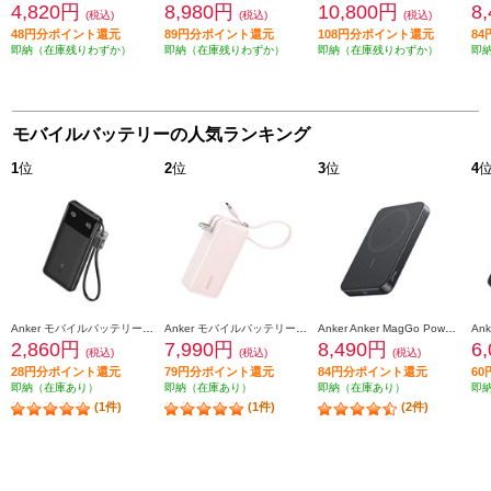
4,820円
8,980円
10,800円
8
(税込)
(税込)
(税込)
48円分ポイント還元
89円分ポイント還元
108円分ポイント還元
8
即納（在庫残りわずか）
即納（在庫残りわずか）
即納（在庫残りわずか）
即
モバイルバッテリーの人気ランキング
1
位
2
位
3
位
4
Anker モバイルバッテリーAnker Power Bank【10000mAh/22.5W/2 Ports/ USB Power Delivery対応 /ﾌﾞﾗｯｸ】 A1388N11
Anker モバイルバッテリーAnker Power Bank【10000mAh/Fusion/Built-In USB-C ケーブル/ USB Power Delivery対応 /2ポート/ﾋﾟﾝｸ】 A1637N51
Anker Anker MagGo Power Bank 10000mAh Slim ブラック A1664N11
2,860円
7,990円
8,490円
6
(税込)
(税込)
(税込)
28円分ポイント還元
79円分ポイント還元
84円分ポイント還元
6
即納（在庫あり）
即納（在庫あり）
即納（在庫あり）
即
(1件)
(1件)
(2件)