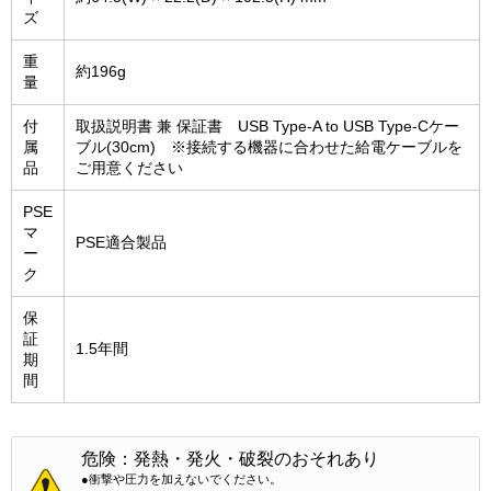
ズ
重
約196g
量
付
取扱説明書 兼 保証書 USB Type-A to USB Type-Cケー
属
ブル(30cm) ※接続する機器に合わせた給電ケーブルを
品
ご用意ください
PSE
マ
PSE適合製品
ー
ク
保
証
1.5年間
期
間
危険：発熱・発火・破裂のおそれあり
●衝撃や圧力を加えないでください。