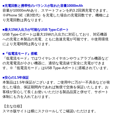
■充電回数と携帯性のバランスが取れた容量10000mAh
容量が10000mAhあり、スマートフォンを約3.2回満充電できます。
※iPhone SE（第3世代）を充電した場合の充電回数です。機種によ
り充電回数は異なります。
■最大15W入出力が可能なUSB Type-Cポート
USB Type-Cポートは最大15Wの入出力に対応しており、対応機器
への充電と本製品の充電、ともに急速充電が可能です。※使用環境
により充電時間は異なります。
■『低電流モード』搭載
『低電流モード』ではワイヤレスイヤホンやウェアラブル機器など
の充電電流が小さい機器に、適切な電流値で安全に充電ができま
す。※『低電流モード』はUSB Type-Aポートに搭載されています。
■安心の1.5年保証
本製品は1.5年保証がございます。ご使用中に万が一不具合などが発
生した場合、保証期間内であれば無償で交換を保証いたします。お
客様が安心して長くお使いいただける製品品質と併せて、サポート
体制にも力を入れております。
【主な仕様】
スマホ版サイトは横にスクロールしてご確認いただけます。