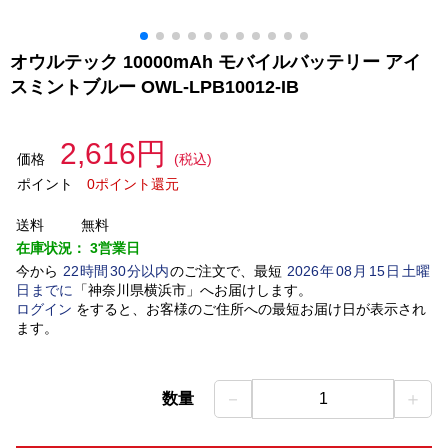
オウルテック 10000mAh モバイルバッテリー アイ
スミントブルー OWL-LPB10012-IB
2,616円
価格
(税込)
ポイント
0ポイント還元
送料
無料
在庫状況：
3営業日
今から
22
時間
30
分以内
のご注文で、最短
2026
年
08
月
15
日
土曜
日
までに
「
神奈川県横浜市
」
へお届けします。
ログイン
をすると、お客様のご住所への最短お届け日が表示され
ます。
－
＋
数量
1