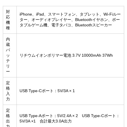
対
iPhone、iPad、スマートフォン、タブレット、Wi-Fiルー
応
ター、オーディオプレイヤー、Bluetoothイヤホン、ポー
機
タブルゲーム機、電子タバコ、Bluetoothスピーカー
種
内
蔵
バ
ッ
リチウムイオンポリマー電池 3.7V 10000mAh 37Wh
テ
リ
ー
定
格
USB Type-Cポート：5V/3A × 1
入
力
定
格
USB Type-Aポート：5V/2.4A × 2 USB Type-Cポート：
出
5V/3A ×1 合計最大3.0A出力
力