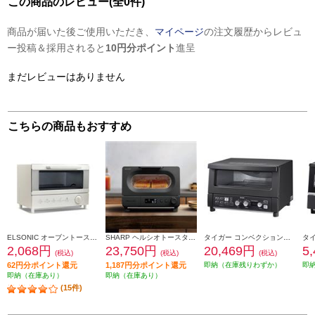
この商品のレビュー(全0件)
商品が届いた後ご使用いただき、
マイページ
の注文履歴からレビュ
ー投稿＆採用されると
10円分ポイント
進呈
まだレビューはありません
こちらの商品もおすすめ
ELSONIC オーブントースター[パン2枚焼き/900W/網] ECD-OT900
SHARP ヘルシオトースター[2枚焼き/ブラック/焼き色5段階調整/柔らかさ3段階調整] AX-WT1-B
タイガー コンベクションオーブントースター[4枚焼き/遠赤ヒーター/無段階温度調節/マットブラック] KAV-A130KM
2,068円
23,750円
20,469円
5
(税込)
(税込)
(税込)
62円分ポイント還元
1,187円分ポイント還元
即納（在庫残りわずか）
即
即納（在庫あり）
即納（在庫あり）
(15件)