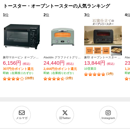
トースター・オーブントースターの人気ランキング
1
位
2
位
3
位
4
象印マホービン オーブントースター［２枚焼き/1000W/火力５段階切替/マットブラック］ EQAH22-BZ
Aladdin グラファイトグリル＆トースター[4枚焼き/グリーン] AGTG13BG
象印 オーブントースター 4枚焼き マイコン 1300W ブラック EQHM30-BA
6,156円
24,440円
13,844円
2
(税込)
(税込)
(税込)
307円分ポイント還元
2,444円分ポイント還元
10営業日
1,
即納（在庫残りわずか）
即納（在庫残りわずか）
即
(1件)
(28件)
(2件)
メルマガ
旧Twitter
Instagram