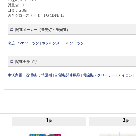
質量(g)：155
口金：G10q
適合グロースタータ：FG-1E/FE-1E
関連メーカー（蛍光灯・蛍光管）
東芝
|
パナソニック
|
ホタルクス
|
エルソニック
関連カテゴリ
生活家電・洗濯機
：
洗濯機
|
洗濯機関連用品
|
掃除機・クリーナー
|
アイロン
|
1
2
位
位