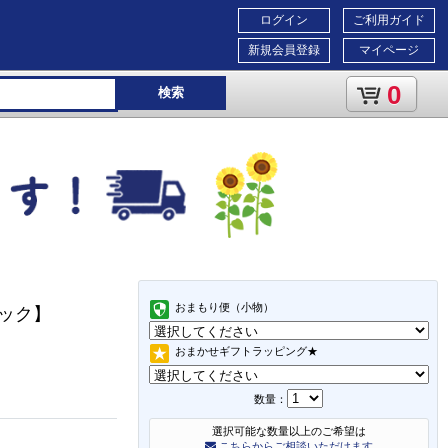
ログイン
ご利用ガイド
新規会員登録
マイページ
0
検索
おまもり便（小物）
ルック】
おまかせギフトラッピング★
数量：
選択可能な数量以上のご希望は
こちらからご相談いただけます