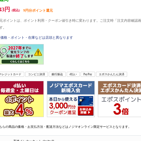
43円
(税込)
9円分ポイント還元
元ポイントは、ポイント利用・クーポン値引き時に変わります。ご注文時「注文内容確認
す。
価格・ポイント・在庫などは店頭と異なります
クレジットカード
コンビニ決済
銀行振込
d払い
PayPay
エポスかんたん決済
ちらの商品の価格・お支払方法・配送方法などはノジマオンライン限定サービスとなります。