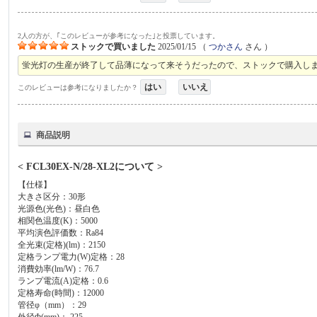
2人の方が、｢このレビューが参考になった｣と投票しています。
ストックで買いました
2025/01/15
（
つかさん
さん ）
蛍光灯の生産が終了して品薄になって来そうだったので、ストックで購入し
はい
いいえ
このレビューは参考になりましたか？
商品説明
< FCL30EX-N/28-XL2について >
【仕様】
大きさ区分：30形
光源色(光色)：昼白色
相関色温度(K)：5000
平均演色評価数：Ra84
全光束(定格)(lm)：2150
定格ランプ電力(W)定格：28
消費効率(lm/W)：76.7
ランプ電流(A)定格：0.6
定格寿命(時間)：12000
管径φ（mm）：29
外径Φ(mm)： 225