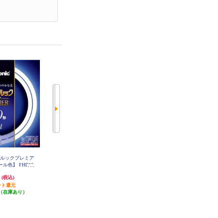
インパルックプレミア
Panasonic パルックプレミア20000
TOSHIBA 丸型蛍光灯 ネオスリムZ
ール色】 FHD10
直管 20形 電球色【直管/20000H】
PRIDE-Ⅱ 20形 昼光色 FHC20
CF3
FL20SSEL18MCF32
ED-PDZ
円
2,627円
1,206円
(税込)
(税込)
(税込)
ント還元
26円分ポイント還元
12円分ポイント還元
（在庫あり）
発送目安:
即納（在庫残りわず
発送目安:
即納（在庫あり）
か）
(4件)