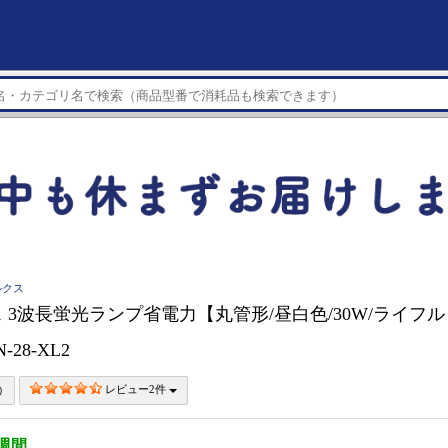
ルクス
 3波長蛍光ランプ省電力【丸管形/昼白色/30W/ライフ
N-28-XL2
レビュー2件
3週間