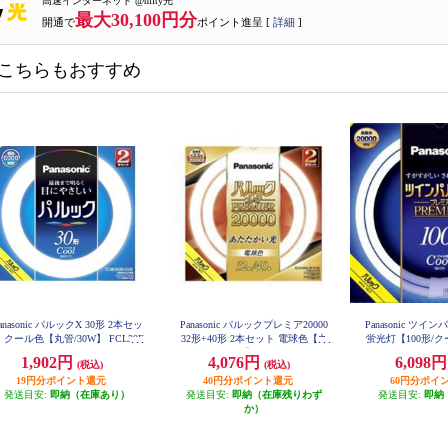
高速インターネット @nifty光
最大30,100円分
開通で
ポイント進呈 [
詳細
]
こちらもおすすめ
anasonic パルックX 30形 2本セッ
Panasonic パルックプレミア20000
Panasonic ツ
 クール色【丸管/30W】 FCL30E
32形+40形 2本セット 電球色【丸
蛍光灯【100形/ク
CW28XCF32
0ECWL
管/20000H/32W】 FCL3240ELMCF
1,902円
4,076円
6,098
(税込)
(税込)
32K
19円分ポイント還元
40円分ポイント還元
60円分ポイ
発送目安:
即納（在庫あり）
発送目安:
即納（在庫残りわず
発送目安:
即納
か）