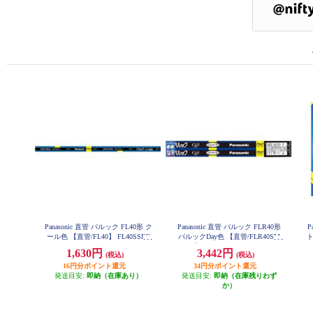
Panasonic 直管 パルック FL40形 ク
Panasonic 直管 パルック FLR40形
P
ール色 【直管/FL40】 FL40SSEC
パルックDay色 【直管/FLR40SM
ト
W37F3
X】 FLR40SEXDMX36F3
1,630円
3,442円
(税込)
(税込)
16円分ポイント還元
34円分ポイント還元
発送目安:
即納（在庫あり）
発送目安:
即納（在庫残りわず
か）