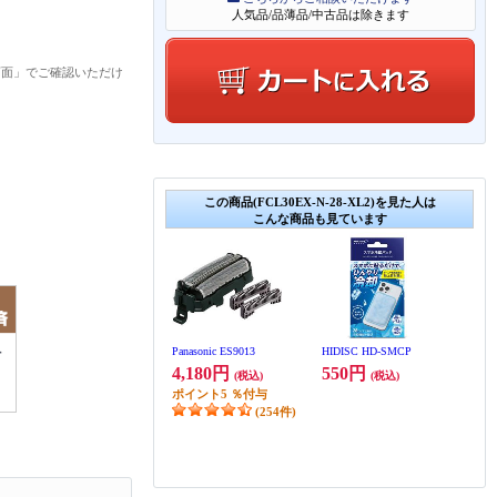
人気品/品薄品/中古品は除きます
画面」でご確認いただけ
この商品(FCL30EX-N-28-XL2)を見た人は
こんな商品も見ています
Panasonic ES9013
HIDISC HD-SMCP
4,180円
550円
(税込)
(税込)
ポイント
5
％付与
(254件)