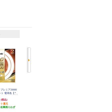
6
7
位
位
位
ックプレミア20000
ホタルクス LEDダウンライト【SB
Panasonic パルックプレミア20000
セット 電球色【丸
形/埋込穴φ150/一般電球60W相当/
直管 20形 電球色【直管/20000H】
FL20SSEL18MCF32
FCL3240ELMCF
電球色】 MRD06013-RP-BW3-L-1
円
2,163円
2,627円
(税込)
(税込)
(税込)
K
ント還元
21円分ポイント還元
26円分ポイント還元
（在庫残りわず
発送目安:
3週間
発送目安:
即納（在庫残りわず
）
(1件)
か）