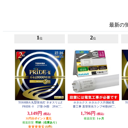
最新の
1
2
位
位
TOSHIBA 丸型蛍光灯 ネオスリムZ
ホタルクス ホタルクス片側給電
T
PRIDE-Ⅱ 27形-34形 2PACK
要工事 直管蛍光ランプ40形(Hf32
P
昼光色 FHC27-34ED-PDZ-2P
相当) 屋内用 15.7W 昼白色(5000K)
3,149円
1,796円
(税込)
(税込)
全光束2600lm G13口金 1200mm L
D40T50-16-26G13-H1
31円分ポイント還元
発送目安:
1ヶ月
発送目安:
即納（在庫あり）
(6件)