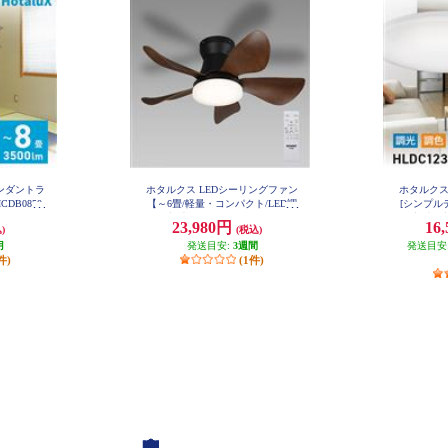
ペンダントラ
ホタルクス LEDシーリングファン
ホタルクス
DB0850
【～6畳/軽量・コンパクト/LED調
[シンプルデ
色・調光/ゆらぎの風/ホタルック
畳/調光・
23,980円
16
)
(税込)
機能（安らぎモード）付/リモコン
ホタルック
月
付属】 XZF-06433KRCSG
発送目安:
3週間
発送目安
ン付属】
件)
(1件)