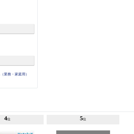
品（業務・家庭用）
4
5
位
位