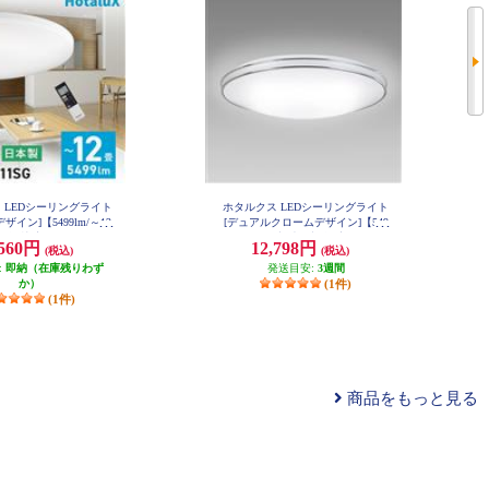
 LEDシーリングライト
ホタルクス LEDシーリングライト
ザイン]【5499lm/～12
[デュアルクロームデザイン]【549
調色/快適明かりモード/
9lm/～12畳/調光・調色/安らぎモー
,560円
12,798円
(税込)
(税込)
/手元灯/日本製/リモコ
ド/ホタルック/日本製/リモコン付
:
 HLDC12311SG
即納（在庫残りわず
属】 HLDC12402SG
発送目安:
3週間
か）
(1件)
(1件)
商品をもっと見る