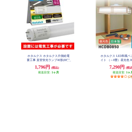
ホタルクス ホタルクス片側給電
ホタルクス LED和風
要工事 直管蛍光ランプ40形(Hf32
イト （～8畳）昼光色 HC
相当) 屋内用 15.7W 昼白色(5000K)
1,796円
7,290円
(税込)
(税込
全光束2600lm G13口金 1200mm L
D40T50-16-26G13-H1
発送目安:
1ヶ月
発送目安:
1ヶ
(2