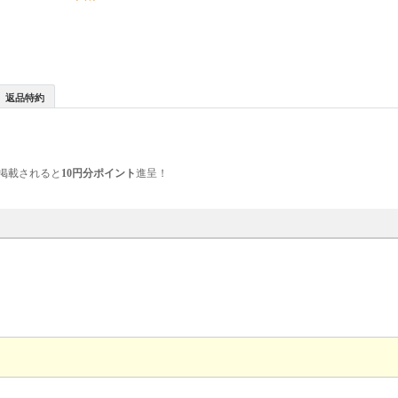
返品特約
掲載されると
10円分ポイント
進呈！