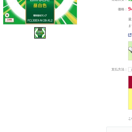
9
価格：
還
ま
支払方法：
こ