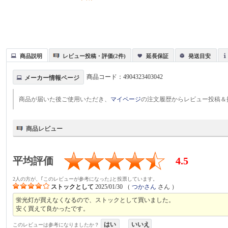
商品説明
レビュー投稿・評価(2件)
延長保証
発送目安
商品コード：
4904323403042
メーカー情報ページ
商品が届いた後ご使用いただき、
マイページ
の注文履歴からレビュー投稿＆
商品レビュー
平均評価
4.5
2人の方が、｢このレビューが参考になった｣と投票しています。
ストックとして
2025/01/30
（
つかさん
さん ）
蛍光灯が買えなくなるので、ストックとして買いました。
安く買えて良かったです。
はい
いいえ
このレビューは参考になりましたか？