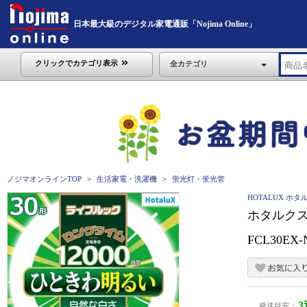
日本最大級のデジタル家電通販「Nojima Online」
クリックでカテゴリ表示
全カテゴリ
ノジマオンラインTOP
生活家電・洗濯機
蛍光灯・蛍光管
HOTALUX ホタ
ホタルクス
FCL30EX-
発送目安：