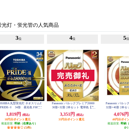
蛍光灯・蛍光管の人気商品
3
4
5
位
位
OSHIBA 丸型蛍光灯 ネオスリムZ
Panasonic パルックプレミア20000
Panasonic パル
RIDE-Ⅱ 34形 昼光色 FHC34
30形+32形 2本セット 電球色【丸
32形+40形 2本
ED-PDZ
管/20000H/30W】 FCL3032ELMCF
管/20000H/32W】 
1,819円
3,351円
4,076
(税込)
(税込)
32K
32
18円分ポイント還元
33円分ポイント還元
40円分ポイ
発送目安:
即納（在庫あり）
発送目安:
即納
(5件)
か