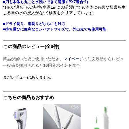
■刃も本体も丸ごと水洗いできて清潔 (IPX7適合*1)
*1IPX7適合:IPX7基準(水深1mに30分浸けても本体に有害な影響を生
じる量の水の浸入がない)検査をクリアしています。
■ドライ剃り、泡剃りどちらにも対応
■持ち運びに便利なコンパクトサイズで、外出先でも使用可能
この商品のレビュー(全0件)
商品が届いた後ご使用いただき、
マイページ
の注文履歴からレビュ
ー投稿＆採用されると
10円分ポイント
進呈
まだレビューはありません
こちらの商品もおすすめ