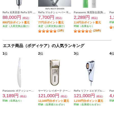
ReFa 光美容器 ReFa EPI W(リファエピダブル)【5段階照射レベル/L型ハンドピース/AUTOモード搭載/ボディ・顔・V I O】 RE-AY-02A
ReFa マルチシェーバー ReFa MULTI SHAVER(リファマルチシェーバー) 【3種のアタッチメント付】 RE-BB-02A
Panasonic 角質除去器[角質クリア]グリーン ES2502PP-G
88,000円
7,700円
2,289円
1
(税込)
(税込)
(税込)
880円分ポイント還元
77円分ポイント還元
114円分ポイント還元
即
未定（入荷次第お届け）
未定（入荷次第お届け）
即納（在庫あり）
(1件)
(29件)
エステ商品（ボディケア）の人気ランキング
1
位
2
位
3
位
4
Panasonic ボディシェーバー フェリエ 乾電池式 グレー ES-WR52-H
ヤーマン レイボーテ クールパワー YJEA9N
ReFa リファ エピダブルクール ReFa EPI W COOL RE-BR-00A
3,189円
121,000円
121,000円
4
(税込)
(税込)
(税込)
即納（在庫あり）
12,100円分ポイント還元
1,210円分ポイント還元
即
即納（在庫残りわずか）
即納（在庫残りわずか）