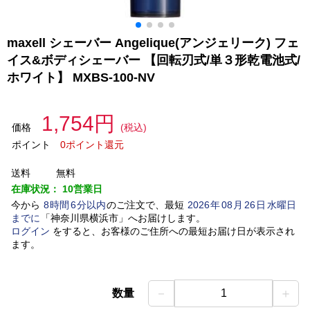
maxell シェーバー Angelique(アンジェリーク) フェ
イス&ボディシェーバー 【回転刃式/単３形乾電池式/
ホワイト】 MXBS-100-NV
1,754円
価格
(税込)
ポイント
0ポイント還元
送料
無料
在庫状況：
10営業日
今から
8
時間
6
分以内
のご注文で、最短
2026
年
08
月
26
日
水曜日
までに
「
神奈川県横浜市
」
へお届けします。
ログイン
をすると、お客様のご住所への最短お届け日が表示され
ます。
－
＋
数量
1