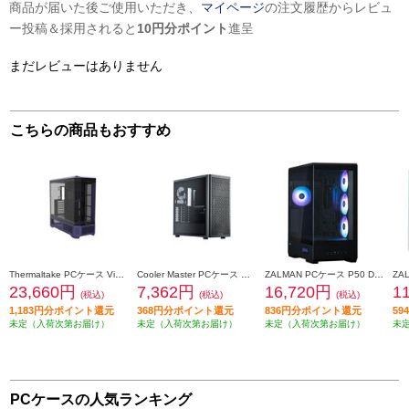
商品が届いた後ご使用いただき、
マイページ
の注文履歴からレビュ
ー投稿＆採用されると
10円分ポイント
進呈
まだレビューはありません
こちらの商品もおすすめ
Thermaltake PCケース View 600 TG Future Dusk CA-11H-00FNWN-00
Cooler Master PCケース Elite 502 Lite E502L-KGNN-S00
ZALMAN PCケース P50 DS Black P50-DS-BLACK
23,660円
7,362円
16,720円
1
(税込)
(税込)
(税込)
1,183円分ポイント還元
368円分ポイント還元
836円分ポイント還元
5
未定（入荷次第お届け）
未定（入荷次第お届け）
未定（入荷次第お届け）
未
PCケースの人気ランキング