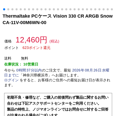
Thermaltake PCケース Vision 330 CR ARGB Snow
CA-11V-00M6WN-00
12,460円
価格
(税込)
ポイント
623ポイント還元
送料
無料
在庫状況：
10営業日
今から
0
時間
37
分以内
のご注文で、最短
2026
年
08
月
26
日
水曜
日
までに
「
神奈川県横浜市
」
へお届けします。
ログイン
をすると、お客様のご住所への最短お届け日が表示され
ます。
初期不良・修理など、ご購入の前後問わず製品に関するお問い
合わせは下記アスクサポートセンターをご利用ください。
製品の特性上、ノジマオンラインではお問合せに対するご回答
が出来かねる場合がございます。