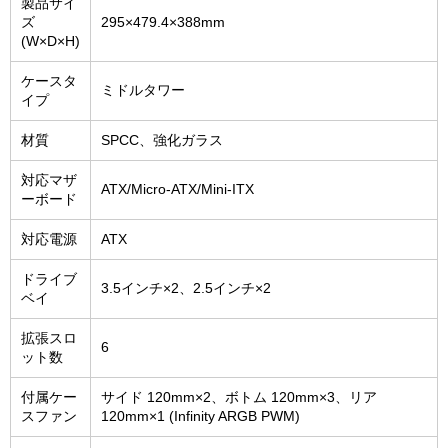
製品サイ
ズ
295×479.4×388mm
(W×D×H)
ケースタ
ミドルタワー
イプ
材質
SPCC、強化ガラス
対応マザ
ATX/Micro-ATX/Mini-ITX
ーボード
対応電源
ATX
ドライブ
3.5インチ×2、2.5インチ×2
ベイ
拡張スロ
6
ット数
付属ケー
サイド 120mm×2、ボトム 120mm×3、リア
スファン
120mm×1 (Infinity ARGB PWM)