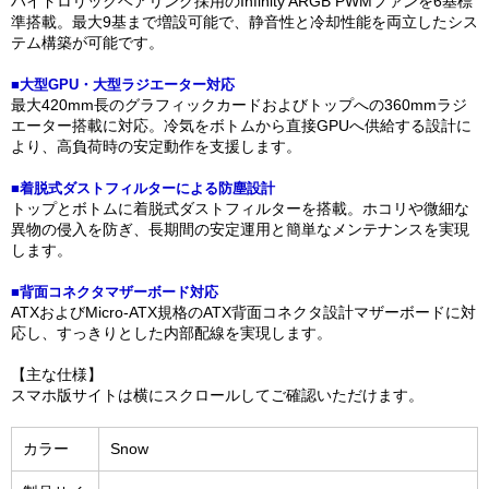
ハイドロリックベアリング採用のInfinity ARGB PWMファンを6基標
準搭載。最大9基まで増設可能で、静音性と冷却性能を両立したシス
テム構築が可能です。
■大型GPU・大型ラジエーター対応
最大420mm長のグラフィックカードおよびトップへの360mmラジ
エーター搭載に対応。冷気をボトムから直接GPUへ供給する設計に
より、高負荷時の安定動作を支援します。
■着脱式ダストフィルターによる防塵設計
トップとボトムに着脱式ダストフィルターを搭載。ホコリや微細な
異物の侵入を防ぎ、長期間の安定運用と簡単なメンテナンスを実現
します。
■背面コネクタマザーボード対応
ATXおよびMicro-ATX規格のATX背面コネクタ設計マザーボードに対
応し、すっきりとした内部配線を実現します。
【主な仕様】
スマホ版サイトは横にスクロールしてご確認いただけます。
カラー
Snow