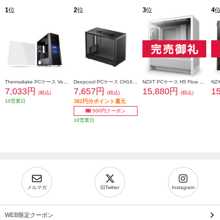
1
位
2
位
3
位
4
Thermaltake PCケース Versa H26 Black /w casefan CA-1J5-00M1WN-01
Deepcool PCケース CH160 PLUS R-CH160-BKNGM0-G
NZXT PCケース H5 Flow v2 White CC-H52FW-01
7,033円
7,657円
15,880円
1
(税込)
(税込)
(税込)
10営業日
382円分ポイント還元
500円クーポン
10営業日
メルマガ
旧Twitter
Instagram
WEB限定クーポン