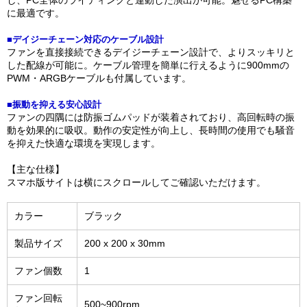
し、PC全体のライティングと連動した演出が可能。魅せるPC構築
に最適です。
■デイジーチェーン対応のケーブル設計
ファンを直接接続できるデイジーチェーン設計で、よりスッキリと
した配線が可能に。ケーブル管理を簡単に行えるように900mmの
PWM・ARGBケーブルも付属しています。
■振動を抑える安心設計
ファンの四隅には防振ゴムパッドが装着されており、高回転時の振
動を効果的に吸収。動作の安定性が向上し、長時間の使用でも騒音
を抑えた快適な環境を実現します。
【主な仕様】
スマホ版サイトは横にスクロールしてご確認いただけます。
カラー
ブラック
製品サイズ
200 x 200 x 30mm
ファン個数
1
ファン回転
500~900rpm