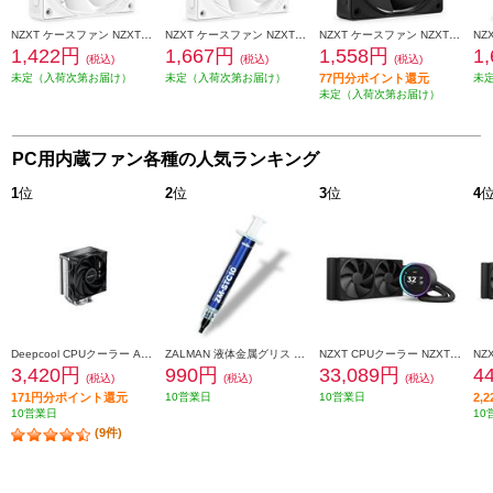
NZXT ケースファン NZXT F120Q v2 White RF-Q12SF-W2
NZXT ケースファン NZXT F140Q v2 White RF-Q14SF-W2
NZXT ケースファン NZXT F120P v2 Black RF-P12SF-B2
1,422円
1,667円
1,558円
1
(税込)
(税込)
(税込)
未定（入荷次第お届け）
未定（入荷次第お届け）
77円分ポイント還元
未
未定（入荷次第お届け）
PC用内蔵ファン各種の人気ランキング
1
位
2
位
3
位
4
Deepcool CPUクーラー AK400 R-AK400-BKNNMN-G-1
ZALMAN 液体金属グリス ZM-STC10
NZXT CPUクーラー NZXT Kraken Elite 240 v2 Black RL-KN24E-B2
3,420円
990円
33,089円
4
(税込)
(税込)
(税込)
171円分ポイント還元
10営業日
10営業日
2,
10営業日
10
(9件)