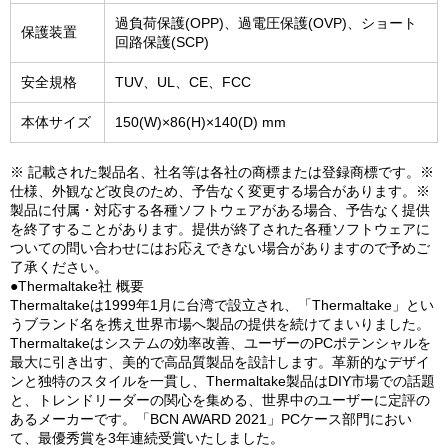
過負荷保護(OPP)、過電圧保護(OVP)、ショート
保護装置
回路保護(SCP)
安全規格
TUV、UL、CE、FCC
本体サイズ
150(W)×86(H)×140(D) mm
※ 記載された製品名、社名等は各社の商標または登録商標です。※
仕様、外観など改良のため、予告なく変更する場合があります。※
製品に付属・対応する各種ソフトウェアがある場合、予告なく提供
を終了することがあります。提供が終了された各種ソフトウェアに
ついての問い合わせにはお応えできない場合がありますので予めご
了承ください。
●Thermaltake社 概要
Thermaltakeは1999年1月に台湾で設立され、「Thermaltake」とい
うブランド名を携え世界市場へ製品の提供を続けてまいりました。
Thermaltakeはシステムの効率改善、ユーザーのPCポテンシャルを
最大に引き出す、美的で高品質製品を設計します。革新的なデザイ
ンと独特のスタイルを一貫し、Thermaltake製品はDIY市場での話題
と、トレンドリーダーの関心を集める、世界中のユーザーに定評の
あるメーカーです。「BCN AWARD 2021」PCケース部門におい
て、最優秀賞を3年連続受賞いたしました。