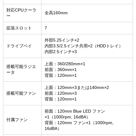
対応CPUクーラ
全高160mm
ー
拡張スロット
7
外部5.25インチ×2
ドライブベイ
内部3.5/2.5インチ共用×2（HDDトレイ）
内部2.5インチ×3
上面：360/280mm×1
搭載可能ラジエ
前面：360mm×1
ータ
背面：120mm×1
上面：120mm×3または140mm×2
搭載可能ファン
前面：120mm×3
背面：120mm×1
前面：120mm Blue LED ファン
×1（1000rpm, 16dBA）
付属ファン
背面：120mm ファン×1（1000rpm,
16dBA）