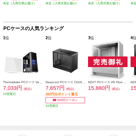
未定（入荷次第お届け）
未定（入荷次第お届け）
未定（入荷次第お届け）
未
PCケースの人気ランキング
1
位
2
位
3
位
4
Thermaltake PCケース Versa H26 Black /w casefan CA-1J5-00M1WN-01
Deepcool PCケース CH160 PLUS R-CH160-BKNGM0-G
NZXT PCケース H5 Flow v2 White CC-H52FW-01
7,033円
7,657円
15,880円
1
(税込)
(税込)
(税込)
10営業日
382円分ポイント還元
500円クーポン
10営業日