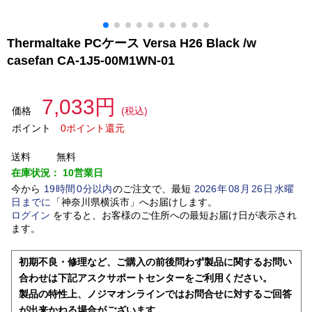
Thermaltake PCケース Versa H26 Black /w
casefan CA-1J5-00M1WN-01
7,033円
価格
(税込)
ポイント
0ポイント還元
送料
無料
在庫状況：
10営業日
今から
19
時間
0
分以内
のご注文で、最短
2026
年
08
月
26
日
水曜
日
までに
「
神奈川県横浜市
」
へお届けします。
ログイン
をすると、お客様のご住所への最短お届け日が表示され
ます。
初期不良・修理など、ご購入の前後問わず製品に関するお問い
合わせは下記アスクサポートセンターをご利用ください。
製品の特性上、ノジマオンラインではお問合せに対するご回答
が出来かねる場合がございます。