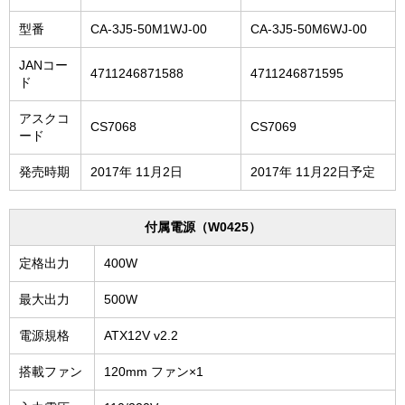
型番
CA-3J5-50M1WJ-00
CA-3J5-50M6WJ-00
JANコー
4711246871588
4711246871595
ド
アスクコ
CS7068
CS7069
ード
発売時期
2017年 11月2日
2017年 11月22日予定
付属電源（W0425）
定格出力
400W
最大出力
500W
電源規格
ATX12V v2.2
搭載ファン
120mm ファン×1