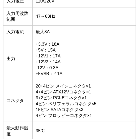
入力電圧
110/220V
入力周波数
47～63Hz
範囲
入力電流
最大8A
+3.3V：18A
+5V：15A
+12V1：17A
出力
+12V2：14A
-12V：0.3A
+5VSB：2.1A
20+4ピン メインコネクタ×1
4+4ピン ATX12Vコネクタ×1
6+2ピン PCI-Eコネクタ×1
コネクタ
4ピン ペリフェラルコネクタ×5
15ピン SATAコネクタ×3
4ピン フロッピーコネクタ×1
最大動作温
35℃
度