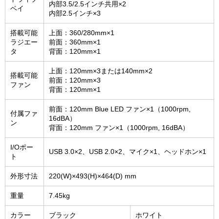
内部3.5/2.5インチ共用×2
ベイ
内部2.5インチ×3
搭載可能
上面：360/280mm×1
ラジエー
前面：360mm×1
タ
背面：120mm×1
上面：120mm×3または140mm×2
搭載可能
前面：120mm×3
ファン
背面：120mm×1
前面：120mm Blue LED ファン×1（1000rpm,
付属ファ
16dBA）
ン
背面：120mm ファン×1（1000rpm, 16dBA）
I/Oポー
USB 3.0×2、USB 2.0×2、マイク×1、ヘッドホン×1
ト
外形寸法
220(W)×493(H)×464(D) mm
重量
7.45kg
カラー
ブラック
ホワイト