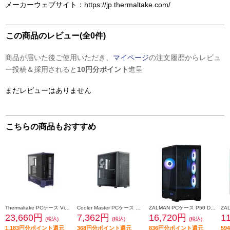
メーカーウェブサイト：https://jp.thermaltake.com/
この商品のレビュー(全0件)
商品が届いた後ご使用いただき、
マイページ
の注文履歴からレビュ
ー投稿＆採用されると
10円分ポイント
進呈
まだレビューはありません
こちらの商品もおすすめ
Thermaltake PCケース View 600 TG Future Dusk CA-11H-00FNWN-00
Cooler Master PCケース Elite 502 Lite E502L-KGNN-S00
ZALMAN PCケース P50 DS Black P50-DS-BLACK
23,660円
7,362円
16,720円
1
(税込)
(税込)
(税込)
1,183円分ポイント還元
368円分ポイント還元
836円分ポイント還元
5