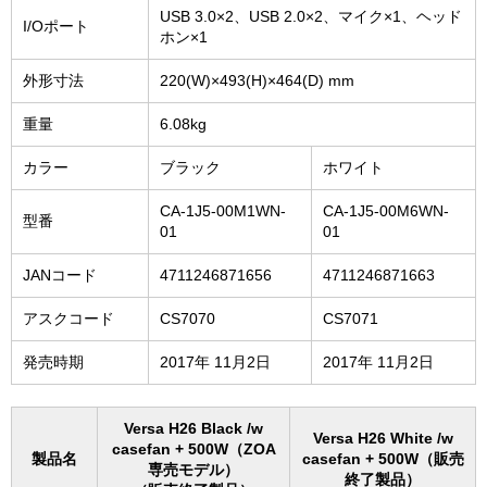
USB 3.0×2、USB 2.0×2、マイク×1、ヘッド
I/Oポート
ホン×1
外形寸法
220(W)×493(H)×464(D) mm
重量
6.08kg
カラー
ブラック
ホワイト
CA-1J5-00M1WN-
CA-1J5-00M6WN-
型番
01
01
JANコード
4711246871656
4711246871663
アスクコード
CS7070
CS7071
発売時期
2017年 11月2日
2017年 11月2日
Versa H26 Black /w
Versa H26 White /w
casefan + 500W（ZOA
製品名
casefan + 500W（販売
専売モデル）
終了製品）