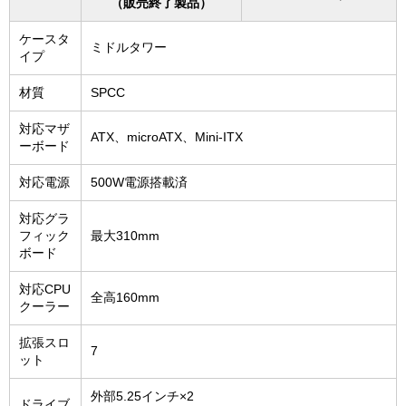
（販売終了製品）
ケースタ
ミドルタワー
イプ
材質
SPCC
対応マザ
ATX、microATX、Mini-ITX
ーボード
対応電源
500W電源搭載済
対応グラ
フィック
最大310mm
ボード
対応CPU
全高160mm
クーラー
拡張スロ
7
ット
外部5.25インチ×2
ドライブ