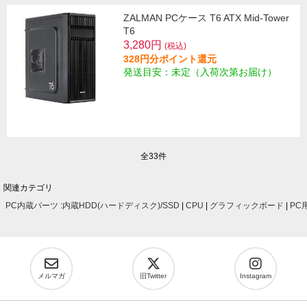
ZALMAN PCケース T6 ATX Mid-Tower
T6
3,280円
(税込)
328円分ポイント還元
発送目安：未定（入荷次第お届け）
全33件
関連カテゴリ
PC内蔵パーツ
:
内蔵HDD(ハードディスク)/SSD
|
CPU
|
グラフィックボード
|
PC
メルマガ
旧Twitter
Instagram