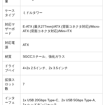
量
ケース
ミドルタワー
タイプ
対応マ
E-ATX (最大277mm)/ATX (背面コネクタ対応)/Micro-
ザーボ
ATX (背面コネクタ対応)/Mini-ITX
ード
対応電
ATX
源
材質
SGCCスチール、強化ガラス
ドライ
4+2x 2.5インチ、2x 3.5インチ
ブベイ
拡張ス
ロット
7
数
インタ
1x USB 20Gbps Type-C、2x USB 5Gbps Type-A、
ーフェ
1x ヘッドホンジャック