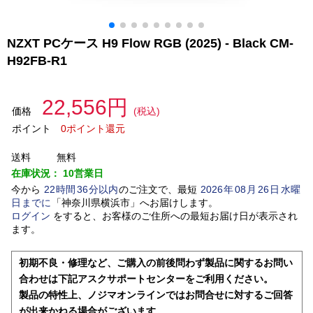
NZXT PCケース H9 Flow RGB (2025) - Black CM-
H92FB-R1
22,556円
価格
(税込)
ポイント
0ポイント還元
送料
無料
在庫状況：
10営業日
今から
22
時間
36
分以内
のご注文で、最短
2026
年
08
月
26
日
水曜
日
までに
「
神奈川県横浜市
」
へお届けします。
ログイン
をすると、お客様のご住所への最短お届け日が表示され
ます。
初期不良・修理など、ご購入の前後問わず製品に関するお問い
合わせは下記アスクサポートセンターをご利用ください。
製品の特性上、ノジマオンラインではお問合せに対するご回答
が出来かねる場合がございます。