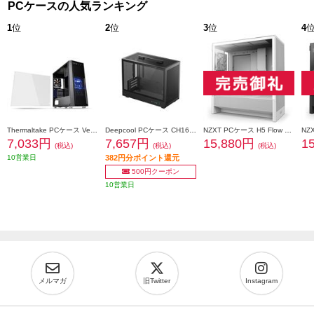
PCケースの人気ランキング
1
位
2
位
3
位
4
Thermaltake PCケース Versa H26 Black /w casefan CA-1J5-00M1WN-01
Deepcool PCケース CH160 PLUS R-CH160-BKNGM0-G
NZXT PCケース H5 Flow v2 White CC-H52FW-01
7,033円
7,657円
15,880円
1
(税込)
(税込)
(税込)
10営業日
382円分ポイント還元
500円クーポン
10営業日
メルマガ
旧Twitter
Instagram