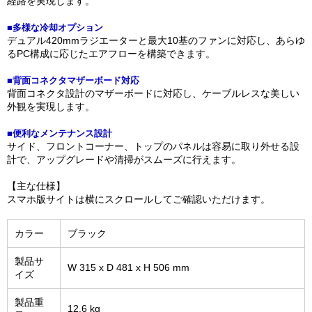
経路を実現します。
■多様な冷却オプション
デュアル420mmラジエーターと最大10基のファンに対応し、あらゆ
るPC構成に応じたエアフローを構築できます。
■背面コネクタマザーボード対応
背面コネクタ設計のマザーボードに対応し、ケーブルレスな美しい
外観を実現します。
■便利なメンテナンス設計
サイド、フロントコーナー、トップのパネルは容易に取り外せる設
計で、アップグレードや清掃がスムーズに行えます。
【主な仕様】
スマホ版サイトは横にスクロールしてご確認いただけます。
カラー
ブラック
製品サ
W 315 x D 481 x H 506 mm
イズ
製品重
12.6 kg