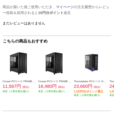
商品が届いた後ご使用いただき、
マイページ
の注文履歴からレビュ
ー投稿＆採用されると
10円分ポイント
進呈
まだレビューはありません
こちらの商品もおすすめ
Corsair PCケース FRAME 4000D Performance Mid-Tower Black CC-9011290-WW
Corsair PCケース FRAME 4000D RS Mid-Tower Black CC-9011312-WW
Thermaltake PCケース View 600 TG Future Dusk CA-11H-00FNWN-00
11,567円
16,480円
23,660円
2
(税込)
(税込)
(税込)
未定（入荷次第お届け）
未定（入荷次第お届け）
1,183円分ポイント還元
1,
未定（入荷次第お届け）
未